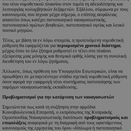
του νέου νομοθετικού πλαισίου στον τομέα τη αδειοδότησης και
λειτουργίας κολυμβητικών δεξαμενών. Εξάλλου, σύμφωνα με τους
κανονισμούς που ίσχυαν μέχρι σήμερα, ο επόπτης ασφάλειας
απαιτείτο όπως κατέχει πιστοποιητικό ναυαγοσωστικής,
πιστοποιητικό πρώτων βοηθειών, πιστοποιητικό υγείας και λευκό
ποινικό μητρώο.
Τέλος, με βάση τα εν λόγω στοιχεία, η προτεινόμενη νομοθετική
ρύθμιση θα εφαρμόζεται για
περιορισμένο χρονικό διάστημα
,
μέχρις ότου το όλο ζήτημα ρυθμιστεί εν τέλει στο πλαίσιο
εξεύρεσης μιας μόνιμης και θεσμικά ορθής λύσης για τη συνολική
διευθέτηση του εν λόγω ζητήματος.
Άλλωστε, όπως πρόθεση του Υπουργείου Εσωτερικών, είναι να
προωθήσει σε μεταγενέστερο στάδιο σχετική νομοθετική ρύθμιση
όσον αφορά την εφαρμογή νέου συστήματος πιστοποίησης των
παρόχων ναυαγοσωστικής εκπαίδευσης.
Προβληματισμοί για την κατάρτιση των ναυαγοσωστών
Σημειώνεται πως κατά τη συζήτηση στην αρμόδια
Κοινοβουλευτική Επιτροπή, ο εκπρόσωπος της Κυπριακής
Ομοσπονδίας Ναυαγοσωστικής διατύπωσε
προβληματισμούς και
επιφυλάξεις
αναφορικά με τη διαγραφή από τους υφιστάμενους
κανονισμούς της ερμηνείας του όρου «δίπλωμα ή πιστοποιητικό