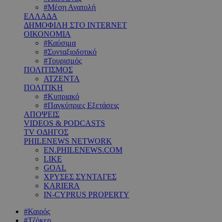
#Μέση Ανατολή
ΕΛΛΑΔΑ
ΔΗΜΟΦΙΛΗ ΣΤΟ INTERNET
ΟΙΚΟΝΟΜΙΑ
#Καύσιμα
#Συνταξιοδοτικό
#Τουρισμός
ΠΟΛΙΤΙΣΜΟΣ
ΑΤΖΕΝΤΑ
ΠΟΛΙΤΙΚΗ
#Κυπριακό
#Παγκύπριες Εξετάσεις
ΑΠΟΨΕΙΣ
VIDEOS & PODCASTS
TV ΟΔΗΓΟΣ
PHILENEWS NETWORK
EN.PHILENEWS.COM
LIKE
GOAL
ΧΡΥΣΕΣ ΣΥΝΤΑΓΕΣ
KARIERA
IN-CYPRUS PROPERTY
#Καιρός
#Τζόκερ