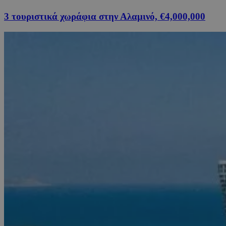
3 τουριστικά χωράφια στην Αλαμινό, €4,000,000