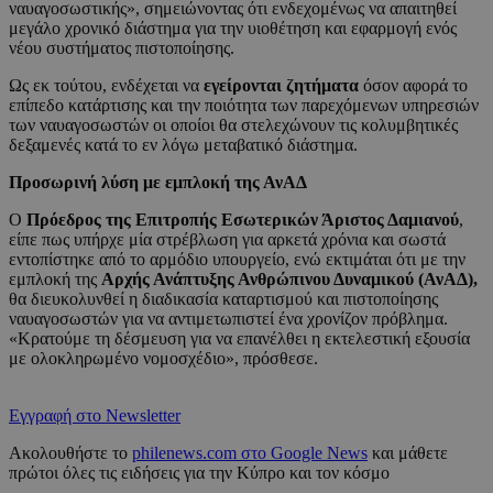
ναυαγοσωστικής», σημειώνοντας ότι ενδεχομένως να απαιτηθεί
μεγάλο χρονικό διάστημα για την υιοθέτηση και εφαρμογή ενός
νέου συστήματος πιστοποίησης.
Ως εκ τούτου, ενδέχεται να
εγείρονται ζητήματα
όσον αφορά το
επίπεδο κατάρτισης και την ποιότητα των παρεχόμενων υπηρεσιών
των ναυαγοσωστών οι οποίοι θα στελεχώνουν τις κολυμβητικές
δεξαμενές κατά το εν λόγω μεταβατικό διάστημα.
Προσωρινή λύση με εμπλοκή της ΑνΑΔ
Ο
Πρόεδρος της Επιτροπής Εσωτερικών Άριστος Δαμιανού
,
είπε πως υπήρχε μία στρέβλωση για αρκετά χρόνια και σωστά
εντοπίστηκε από το αρμόδιο υπουργείο, ενώ εκτιμάται ότι με την
εμπλοκή της
Αρχής Ανάπτυξης Ανθρώπινου Δυναμικού (ΑνΑΔ),
θα διευκολυνθεί η διαδικασία καταρτισμού και πιστοποίησης
ναυαγοσωστών για να αντιμετωπιστεί ένα χρονίζον πρόβλημα.
«Κρατούμε τη δέσμευση για να επανέλθει η εκτελεστική εξουσία
με ολοκληρωμένο νομοσχέδιο», πρόσθεσε.
Εγγραφή στο Newsletter
Ακολουθήστε το
philenews.com στο Google News
και μάθετε
πρώτοι όλες τις ειδήσεις για την Κύπρο και τον κόσμο