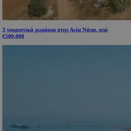
3 τουριστικά χωράφια στην Αγία Νάπα, από
€500,000