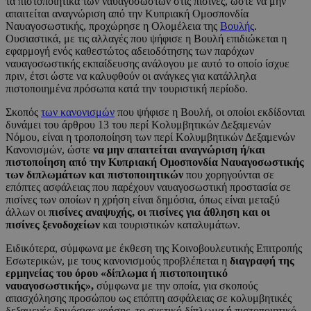
τα πιστοποιητικά των ναυαγοσωστών στις πισίνες, ώστε να μην
απαιτείται αναγνώριση από την Κυπριακή Ομοσπονδία
Ναυαγοσωστικής, προχώρησε η Ολομέλεια της
Βουλής
.
Ουσιαστικά, με τις αλλαγές που ψήφισε η Βουλή επιδιώκεται η
εφαρμογή ενός καθεστώτος αδειοδότησης των παρόχων
ναυαγοσωστικής εκπαίδευσης ανάλογου με αυτό το οποίο ίσχυε
πριν, έτσι ώστε να καλυφθούν οι ανάγκες για κατάλληλα
πιστοποιημένα πρόσωπα κατά την τουριστική περίοδο.
Σκοπός
των κανονισμών
που ψήφισε η Βουλή, οι οποίοι εκδίδονται
δυνάμει του άρθρου 13 του περί Κολυμβητικών Δεξαμενών
Νόμου, είναι η τροποποίηση των περί Κολυμβητικών Δεξαμενών
Κανονισμών, ώστε
να μην απαιτείται αναγνώριση ή/και
πιστοποίηση από την Κυπριακή Ομοσπονδία Ναυαγοσωστικής
των διπλωμάτων και πιστοποιητικών
που χορηγούνται σε
επόπτες ασφάλειας που παρέχουν ναυαγοσωστική προστασία σε
πισίνες των οποίων η χρήση είναι δημόσια, όπως είναι μεταξύ
άλλων οι
πισίνες αναψυχής, οι πισίνες για άθληση και οι
πισίνες ξενοδοχείων
και τουριστικών καταλυμάτων.
Ειδικότερα, σύμφωνα με έκθεση της Κοινοβουλευτικής Επιτροπής
Εσωτερικών, με τους κανονισμούς προβλέπεται η
διαγραφή της
ερμηνείας του όρου «δίπλωμα ή πιστοποιητικό
ναυαγοσωστικής»,
σύμφωνα με την οποία, για σκοπούς
απασχόλησης προσώπου ως επόπτη ασφάλειας σε κολυμβητικές
δεξαμενές δημόσιας χρήσης, το σχετικό δίπλωμα ή πιστοποιητικό