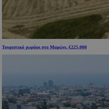
Τουριστικό χωράφι στο Μαρώνι, €225,000