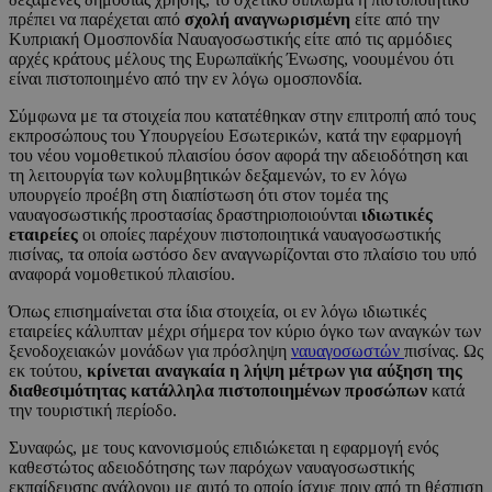
πρέπει να παρέχεται από
σχολή αναγνωρισμένη
είτε από την
Κυπριακή Ομοσπονδία Ναυαγοσωστικής είτε από τις αρμόδιες
αρχές κράτους μέλους της Ευρωπαϊκής Ένωσης, νοουμένου ότι
είναι πιστοποιημένο από την εν λόγω ομοσπονδία.
Σύμφωνα με τα στοιχεία που κατατέθηκαν στην επιτροπή από τους
εκπροσώπους του Υπουργείου Εσωτερικών, κατά την εφαρμογή
του νέου νομοθετικού πλαισίου όσον αφορά την αδειοδότηση και
τη λειτουργία των κολυμβητικών δεξαμενών, το εν λόγω
υπουργείο προέβη στη διαπίστωση ότι στον τομέα της
ναυαγοσωστικής προστασίας δραστηριοποιούνται
ιδιωτικές
εταιρείες
οι οποίες παρέχουν πιστοποιητικά ναυαγοσωστικής
πισίνας, τα οποία ωστόσο δεν αναγνωρίζονται στο πλαίσιο του υπό
αναφορά νομοθετικού πλαισίου.
Όπως επισημαίνεται στα ίδια στοιχεία, οι εν λόγω ιδιωτικές
εταιρείες κάλυπταν μέχρι σήμερα τον κύριο όγκο των αναγκών των
ξενοδοχειακών μονάδων για πρόσληψη
ναυαγοσωστών
πισίνας. Ως
εκ τούτου,
κρίνεται αναγκαία η λήψη μέτρων για αύξηση της
διαθεσιμότητας κατάλληλα πιστοποιημένων προσώπων
κατά
την τουριστική περίοδο.
Συναφώς, με τους κανονισμούς επιδιώκεται η εφαρμογή ενός
καθεστώτος αδειοδότησης των παρόχων ναυαγοσωστικής
εκπαίδευσης ανάλογου με αυτό το οποίο ίσχυε πριν από τη θέσπιση