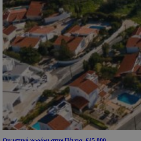
Οικιστικό χωράφι στην Πέγεια, €45,000