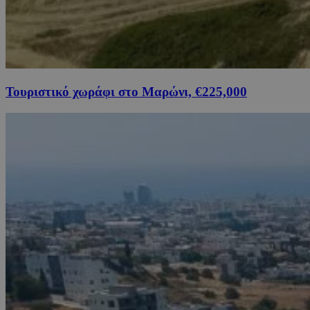
Τουριστικό χωράφι στο Μαρώνι, €225,000