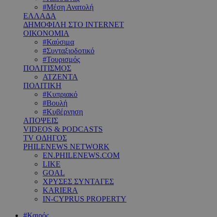
#Μέση Ανατολή
ΕΛΛΑΔΑ
ΔΗΜΟΦΙΛΗ ΣΤΟ INTERNET
ΟΙΚΟΝΟΜΙΑ
#Καύσιμα
#Συνταξιοδοτικό
#Τουρισμός
ΠΟΛΙΤΙΣΜΟΣ
ΑΤΖΕΝΤΑ
ΠΟΛΙΤΙΚΗ
#Κυπριακό
#Βουλή
#Κυβέρνηση
ΑΠΟΨΕΙΣ
VIDEOS & PODCASTS
TV ΟΔΗΓΟΣ
PHILENEWS NETWORK
EN.PHILENEWS.COM
LIKE
GOAL
ΧΡΥΣΕΣ ΣΥΝΤΑΓΕΣ
KARIERA
IN-CYPRUS PROPERTY
#Καιρός