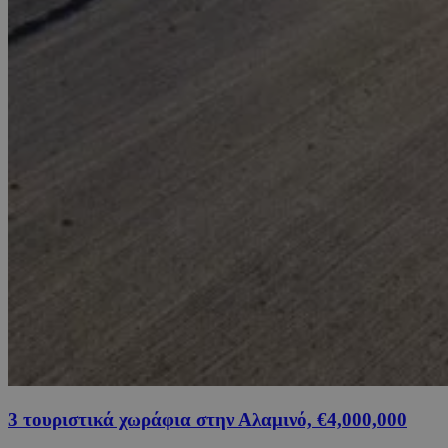
3 τουριστικά χωράφια στην Αλαμινό, €4,000,000