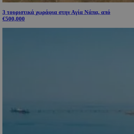
3 τουριστικά χωράφια στην Αγία Νάπα, από
€500,000