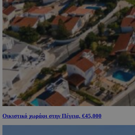
Οικιστικό χωράφι στην Πέγεια, €45,000