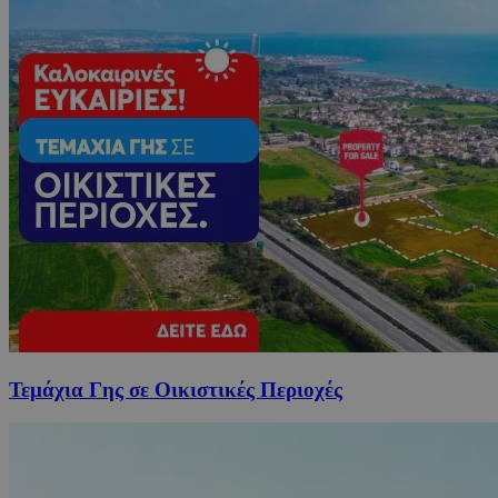
Τεμάχια Γης σε Οικιστικές Περιοχές