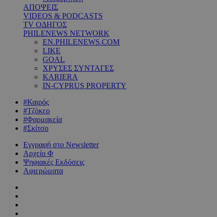
ΑΠΟΨΕΙΣ
VIDEOS & PODCASTS
TV ΟΔΗΓΟΣ
PHILENEWS NETWORK
EN.PHILENEWS.COM
LIKE
GOAL
ΧΡΥΣΕΣ ΣΥΝΤΑΓΕΣ
KARIERA
IN-CYPRUS PROPERTY
#Καιρός
#Τζόκερ
#Φαρμακεία
#Σκίτσο
Εγγραφή στο Newsletter
Αρχείο Φ
Ψηφιακές Εκδόσεις
Αφιερώματα