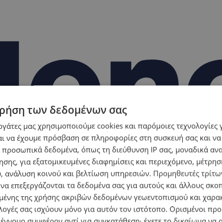
ρήση των δεδομένων σας
εργάτες μας χρησιμοποιούμε cookies και παρόμοιες τεχνολογίες 
ι να έχουμε πρόσβαση σε πληροφορίες στη συσκευή σας και να
 προσωπικά δεδομένα, όπως τη διεύθυνση IP σας, μοναδικά αν
σης, για εξατομικευμένες διαφημίσεις και περιεχόμενο, μέτρη
υ, ανάλυση κοινού και βελτίωση υπηρεσιών.
Προμηθευτές τρίτων
 να επεξεργάζονται τα δεδομένα σας για αυτούς και άλλους σκο
ένης της χρήσης ακριβών δεδομένων γεωεντοπισμού και χαρα
λογές σας ισχύουν μόνο για αυτόν τον ιστότοπο. Ορισμένοι πρ
 έννομο συμφέρον αντί για συγκατάθεση· έχετε το δικαίωμα να α