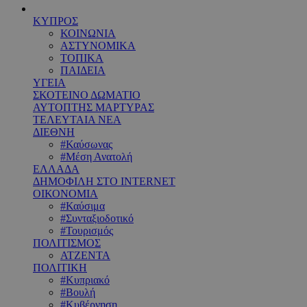
ΚΥΠΡΟΣ
ΚΟΙΝΩΝΙΑ
ΑΣΤΥΝΟΜΙΚΑ
ΤΟΠΙΚΑ
ΠΑΙΔΕΙΑ
ΥΓΕΙΑ
ΣΚΟΤΕΙΝΟ ΔΩΜΑΤΙΟ
ΑΥΤΟΠΤΗΣ ΜΑΡΤΥΡΑΣ
ΤΕΛΕΥΤΑΙΑ ΝΕΑ
ΔΙΕΘΝΗ
#Καύσωνας
#Μέση Ανατολή
ΕΛΛΑΔΑ
ΔΗΜΟΦΙΛΗ ΣΤΟ INTERNET
ΟΙΚΟΝΟΜΙΑ
#Καύσιμα
#Συνταξιοδοτικό
#Τουρισμός
ΠΟΛΙΤΙΣΜΟΣ
ΑΤΖΕΝΤΑ
ΠΟΛΙΤΙΚΗ
#Κυπριακό
#Βουλή
#Κυβέρνηση