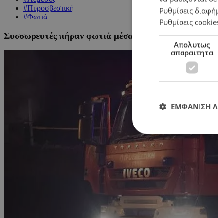
#Πυροσβεστική
Ρυθμίσεις διαφή
#Φωτιά
Ρυθμίσεις cookie
Συσσωρευτές πήραν φωτιά μέσα στο σκυβαλοφόρο –
Απολυτως
απαραιτητα
ΕΜΦΑΝΙΣΗ 