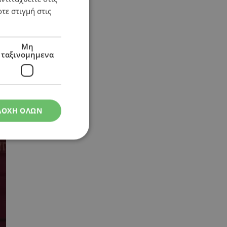
τε στιγμή στις
Μη
ταξινομημενα
ΔΟΧΗ ΟΛΩΝ