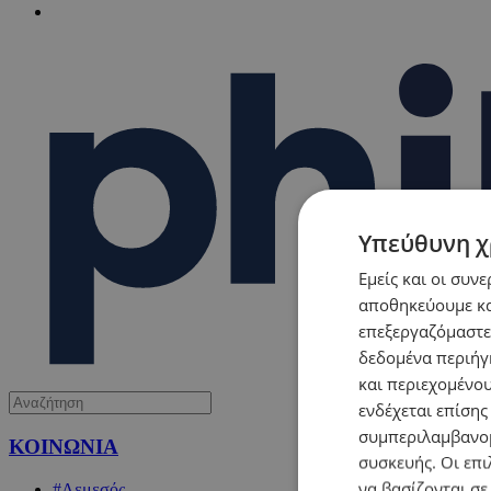
Υπεύθυνη χ
Εμείς και οι συν
αποθηκεύουμε κα
επεξεργαζόμαστε
δεδομένα περιήγη
και περιεχομένο
ενδέχεται επίσης
συμπεριλαμβανομ
ΚΟΙΝΩΝΙΑ
συσκευής. Οι επι
να βασίζονται σε
#Λεμεσός