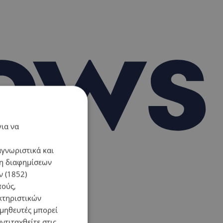
για να
αγνωριστικά και
ση διαφημίσεων
 (1852)
πούς,
κτηριστικών
ομηθευτές μπορεί
ντιταχθείτε στις