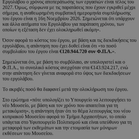
Εργολάβου ο χρόνος αποπεράτωσης των εργασιών είναι τέλος του
2027. Όμως, σύμφωνα με τις παρατάσεις που έχουν εγκριθεί μέχρι
σήμερα, η αναθεωρημένη συμβατική ημερομηνία συμπλήρωσης
του έργου είναι η 16η Νοεμβρίου 2026. Σημειώνεται ότι υπάρχουν
και άλλα αιτήματα του Εργολάβου για παράταση χρόνου, των
οποίων η εξέταση δεν έχει ολοκληρωθεί ακόμη».
Όσον αφορά το κόστος του έργου, με βάση και τις διεκδικήσεις του
εργολάβου, η απάντηση που έχει δοθεί είναι ότι «το ποσό
συμβολαίου του έργου είναι
€120.944.720 συν Φ.Π.Α.
».
Σημειώνεται ότι, με βάση το συμβόλαιο, αν υπολογιστεί και ο
Φ.Π.Α., το συνολικό κόστος ανερχόταν στα €143.924.217, ενώ
στην απάντηση δεν γίνεται αναφορά στο ύψος των διεκδικήσεων
του εργολάβου.
Το ακριβές ποσό θα διαφανεί μετά την ολοκλήρωση του έργου.
Στο ερώτημα «πότε υπολογίζει το Υπουργείο να λειτουργήσει το
νέο Μουσείο, με βάση και τον χρόνο που απαιτείται για τη
μετακόμιση», η απάντηση ήταν ότι το θέμα λειτουργίας του νέου
κυπριακού Μουσείου αφορά το Τμήμα Αρχαιοτήτων, το οποίο
υπάγεται στο Υφυπουργείο Πολιτισμού και είναι υπεύθυνο για τη
μεταφορά των εκθεμάτων και την ετοιμασία των μόνιμων
εκθέσεων του Μουσείου.