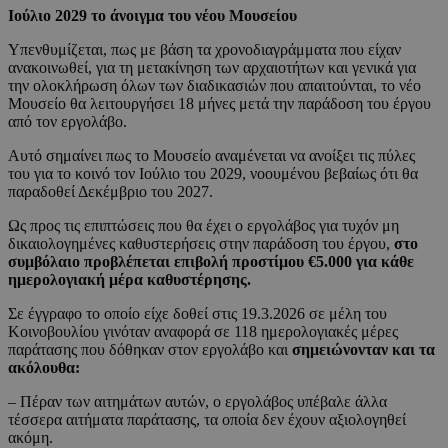
Ιούλιο 2029 το άνοιγμα του νέου Μουσείου
Υπενθυμίζεται, πως με βάση τα χρονοδιαγράμματα που είχαν
ανακοινωθεί, για τη μετακίνηση των αρχαιοτήτων και γενικά για
την ολοκλήρωση όλων των διαδικασιών που απαιτούνται, το νέο
Μουσείο θα λειτουργήσει 18 μήνες μετά την παράδοση του έργου
από τον εργολάβο.
Αυτό σημαίνει πως το Μουσείο αναμένεται να ανοίξει τις πύλες
του για το κοινό τον Ιούλιο του 2029, νοουμένου βεβαίως ότι θα
παραδοθεί Δεκέμβριο του 2027.
Ως προς τις επιπτώσεις που θα έχει ο εργολάβος για τυχόν μη
δικαιολογημένες καθυστερήσεις στην παράδοση του έργου,
στο
συμβόλαιο προβλέπεται επιβολή προστίμου €5.000 για κάθε
ημερολογιακή μέρα καθυστέρησης.
Σε έγγραφο το οποίο είχε δοθεί στις 19.3.2026 σε μέλη του
Κοινοβουλίου γινόταν αναφορά σε 118 ημερολογιακές μέρες
παράτασης που δόθηκαν στον εργολάβο και
σημειώνονταν και τα
ακόλουθα:
– Πέραν των αιτημάτων αυτών, ο εργολάβος υπέβαλε άλλα
τέσσερα αιτήματα παράτασης, τα οποία δεν έχουν αξιολογηθεί
ακόμη.