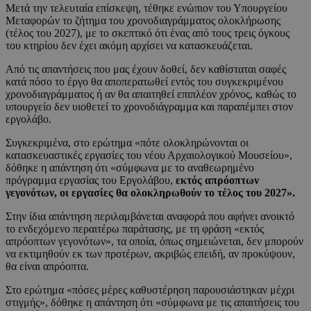
Μετά την τελευταία επίσκεψη, τέθηκε ενώπιον του Υπουργείου
Μεταφορών το ζήτημα του χρονοδιαγράμματος ολοκλήρωσης
(τέλος του 2027), με το σκεπτικό ότι ένας από τους τρεις όγκους
του κτηρίου δεν έχει ακόμη αρχίσει να κατασκευάζεται.
Από τις απαντήσεις που μας έχουν δοθεί, δεν καθίσταται σαφές
κατά πόσο το έργο θα αποπερατωθεί εντός του συγκεκριμένου
χρονοδιαγράμματος ή αν θα απαιτηθεί επιπλέον χρόνος, καθώς το
υπουργείο δεν υιοθετεί το χρονοδιάγραμμα και παραπέμπει στον
εργολάβο.
Συγκεκριμένα, στο ερώτημα «πότε ολοκληρώνονται οι
κατασκευαστικές εργασίες του νέου Αρχαιολογικού Μουσείου»,
δόθηκε η απάντηση ότι «σύμφωνα με το αναθεωρημένο
πρόγραμμα εργασίας του Εργολάβου,
εκτός απρόοπτων
γεγονότων, οι εργασίες θα ολοκληρωθούν το τέλος του 2027».
Στην ίδια απάντηση περιλαμβάνεται αναφορά που αφήνει ανοικτό
το ενδεχόμενο περαιτέρω παράτασης, με τη φράση «εκτός
απρόοπτων γεγονότων», τα οποία, όπως σημειώνεται, δεν μπορούν
να εκτιμηθούν εκ των προτέρων, ακριβώς επειδή, αν προκύψουν,
θα είναι απρόοπτα.
Στο ερώτημα «πόσες μέρες καθυστέρηση παρουσιάστηκαν μέχρι
στιγμής», δόθηκε η απάντηση ότι «σύμφωνα με τις απαιτήσεις του