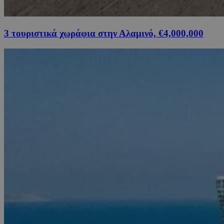
3 τουριστικά χωράφια στην Αλαμινό, €4,000,000