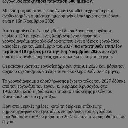
εργολάβος είχε
ζητήσει παράταση 500 ημερών.
Με βάση τις παρατάσεις που έχουν εγκριθεί μέχρι σήμερα, η
αναθεωρημένη συμβατική ημερομηνία ολοκλήρωσης του έργου
είναι η 16η Νοεμβρίου 2026.
Αυτό σημαίνει ότι έχει ήδη δοθεί δικαιολογημένη παράταση
περίπου 120 ημερών, ενώ, λαμβανομένου υπόψη του
χρονοδιαγράμματος ολοκλήρωσης που έχει ο ίδιος ο εργολάβος
καθορίσει για τον Δεκέμβριο του 2027,
θα απαιτηθούν επιπλέον
περίπου 410 ημέρες μετά την 16η Νοεμβρίου 2026,
που έχει
οριστεί ως αναθεωρημένος χρόνος ολοκλήρωσης του έργου.
Οι κατασκευαστικές εργασίες άρχισαν στις 9.1.2023 και, βάσει του
αρχικού σχεδιασμού, θα έπρεπε να ολοκληρωθούν σε 42 μήνες.
Το χρονοδιάγραμμα ολοκλήρωσης μέχρι το τέλος του 2027 δόθηκε
από τον εργολάβο του έργου, κ. Κυριάκο Χρυσοχόο, στις
19/3/2026, κατά τη διάρκεια επιτόπιας επίσκεψης μελών του
Κοινοβουλίου στο εργοτάξιο.
Πριν από μερικές ημέρες, κατά τη διάρκεια επίσκεψης
δημοσιογράφων στο εργοτάξιο, εκπρόσωποι του εργολάβου
προσδιόρισαν τον Δεκέμβριο του 2027 ως τον μήνα παράδοσης του
έργου.