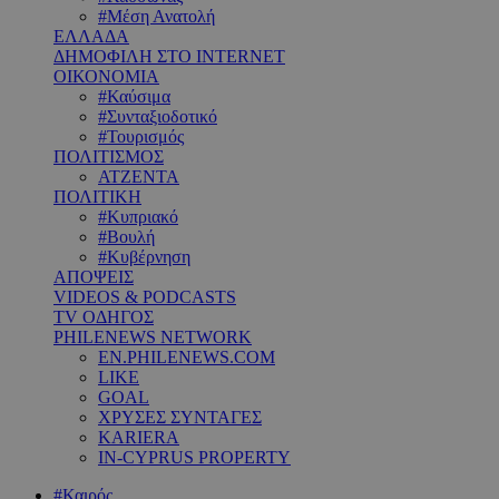
#Μέση Ανατολή
ΕΛΛΑΔΑ
ΔΗΜΟΦΙΛΗ ΣΤΟ INTERNET
ΟΙΚΟΝΟΜΙΑ
#Καύσιμα
#Συνταξιοδοτικό
#Τουρισμός
ΠΟΛΙΤΙΣΜΟΣ
ΑΤΖΕΝΤΑ
ΠΟΛΙΤΙΚΗ
#Κυπριακό
#Βουλή
#Κυβέρνηση
ΑΠΟΨΕΙΣ
VIDEOS & PODCASTS
TV ΟΔΗΓΟΣ
PHILENEWS NETWORK
EN.PHILENEWS.COM
LIKE
GOAL
ΧΡΥΣΕΣ ΣΥΝΤΑΓΕΣ
KARIERA
IN-CYPRUS PROPERTY
#Καιρός