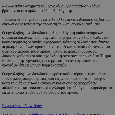
– Άλλα πέντε αιτήματα του εργολάβου για παράταση χρόνου,
βρίσκονται στο πρώτο στάδιο αξιολόγησης.
– Επιπλέον ο εργολάβος έστειλε άλλες πέντε ειδοποιήσεις δια των
οποίων γνωστοποιεί την πρόθεσή του να υποβάλει αιτήματα.
Ο εργολάβος είχε διεκδικήσει δικαιολόγηση καθυστερήσεων
συνεπεία απεργίας που πραγματοποιήθηκε στον κλάδο καθώς και
καθυστερήσεις οι οποίες αφορούσαν κάποιες αλλαγές που έγιναν,
περιλαμβανομένων πρόσθετων στηρίξεων οι οποίες άπτονταν του
στατικού μέρους του κτηρίου). Κάποιες μέρες πιθανώς να
δικαιολογούνται και από την έκδοση ανακοινώσεων από το Τμήμα
Επιθεώρησης Εργασίας για τερματισμό των εργασιών στα
εργοτάξια ένεκα ψηλών θερμοκρασιών.
Ο εργολάβος είχε διεκδικήσει χρόνο καθυστέρησης σχετικά με
τους όγκους σκυροδέματος που είχαν εντοπιστεί στο υπέδαφος
κατά τη διάρκεια των εκσκαφών και οι οποίες αφορούσαν
παλαιότερες κατασκευές επί αγγλοκρατίας. Οι όγκοι σκυροδέματος
είχαν εντοπιστεί στο αρχικό στάδιο του έργου.
Εγγραφή στο Newsletter
Ακολουθήστε το
philenews.com στο Google News
και μάθετε