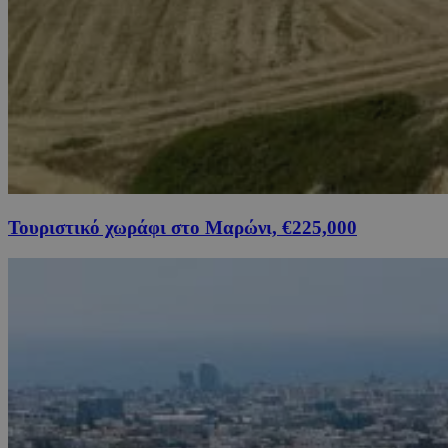
Τουριστικό χωράφι στο Μαρώνι, €225,000