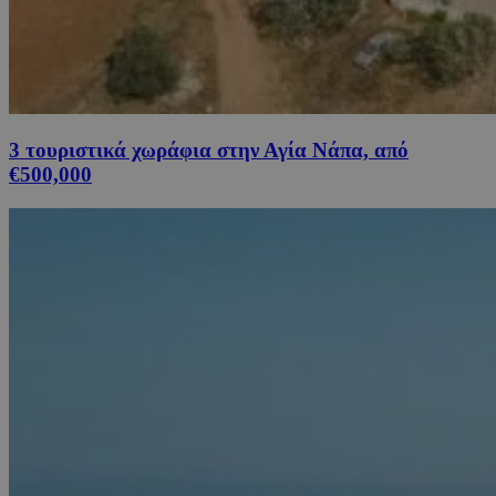
3 τουριστικά χωράφια στην Αγία Νάπα, από
€500,000