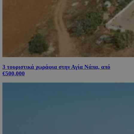
3 τουριστικά χωράφια στην Αγία Νάπα, από
€500,000