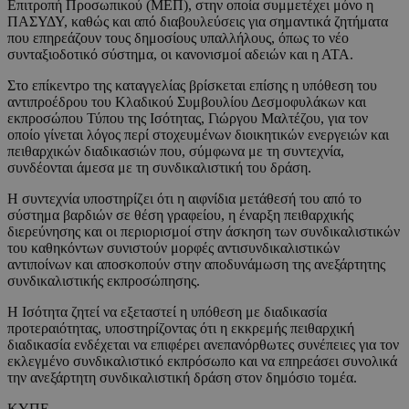
Επιτροπή Προσωπικού (ΜΕΠ), στην οποία συμμετέχει μόνο η
ΠΑΣΥΔΥ, καθώς και από διαβουλεύσεις για σημαντικά ζητήματα
που επηρεάζουν τους δημοσίους υπαλλήλους, όπως το νέο
συνταξιοδοτικό σύστημα, οι κανονισμοί αδειών και η ΑΤΑ.
Στο επίκεντρο της καταγγελίας βρίσκεται επίσης η υπόθεση του
αντιπροέδρου του Κλαδικού Συμβουλίου Δεσμοφυλάκων και
εκπροσώπου Τύπου της Ισότητας, Γιώργου Μαλτέζου, για τον
οποίο γίνεται λόγος περί στοχευμένων διοικητικών ενεργειών και
πειθαρχικών διαδικασιών που, σύμφωνα με τη συντεχνία,
συνδέονται άμεσα με τη συνδικαλιστική του δράση.
Η συντεχνία υποστηρίζει ότι η αιφνίδια μετάθεσή του από το
σύστημα βαρδιών σε θέση γραφείου, η έναρξη πειθαρχικής
διερεύνησης και οι περιορισμοί στην άσκηση των συνδικαλιστικών
του καθηκόντων συνιστούν μορφές αντισυνδικαλιστικών
αντιποίνων και αποσκοπούν στην αποδυνάμωση της ανεξάρτητης
συνδικαλιστικής εκπροσώπησης.
Η Ισότητα ζητεί να εξεταστεί η υπόθεση με διαδικασία
προτεραιότητας, υποστηρίζοντας ότι η εκκρεμής πειθαρχική
διαδικασία ενδέχεται να επιφέρει ανεπανόρθωτες συνέπειες για τον
εκλεγμένο συνδικαλιστικό εκπρόσωπο και να επηρεάσει συνολικά
την ανεξάρτητη συνδικαλιστική δράση στον δημόσιο τομέα.
ΚΥΠΕ