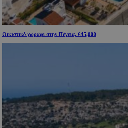
Οικιστικό χωράφι στην Πέγεια, €45,000