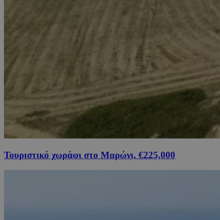
Τουριστικό χωράφι στο Μαρώνι, €225,000