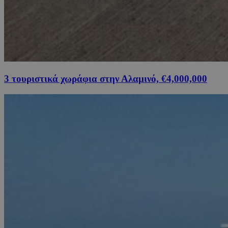
3 τουριστικά χωράφια στην Αλαμινό, €4,000,000