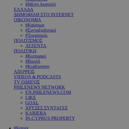
#Μέση Ανατολή
ΕΛΛΑΔΑ
ΔΗΜΟΦΙΛΗ ΣΤΟ INTERNET
ΟΙΚΟΝΟΜΙΑ
#Καύσιμα
#Συνταξιοδοτικό
#Τουρισμός
ΠΟΛΙΤΙΣΜΟΣ
ΑΤΖΕΝΤΑ
ΠΟΛΙΤΙΚΗ
#Κυπριακό
#Βουλή
#Κυβέρνηση
ΑΠΟΨΕΙΣ
VIDEOS & PODCASTS
TV ΟΔΗΓΟΣ
PHILENEWS NETWORK
EN.PHILENEWS.COM
LIKE
GOAL
ΧΡΥΣΕΣ ΣΥΝΤΑΓΕΣ
KARIERA
IN-CYPRUS PROPERTY
#Καιρός