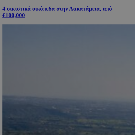
4 οικιστικά οικόπεδα στην Λακατάμεια, από
€100,000