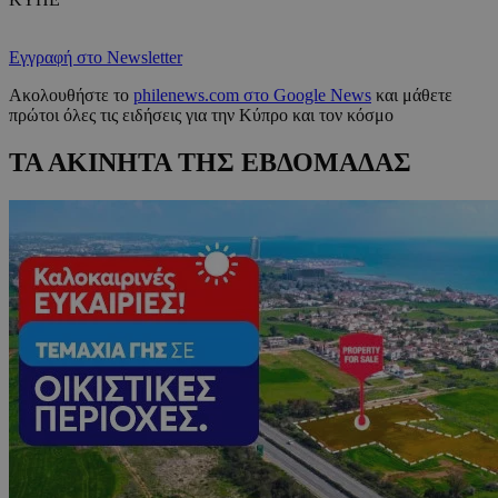
Εγγραφή στο Newsletter
Ακολουθήστε το
philenews.com στο Google News
και μάθετε
πρώτοι όλες τις ειδήσεις για την Κύπρο και τον κόσμο
ΤΑ ΑΚΙΝΗΤΑ ΤΗΣ ΕΒΔΟΜΑΔΑΣ