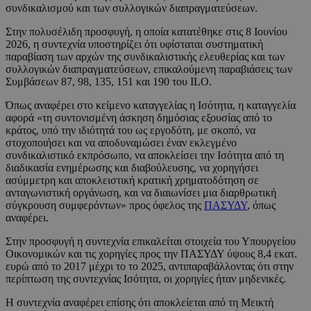
συνδικαλισμού και των συλλογικών διαπραγματεύσεων.
Στην πολυσέλιδη προσφυγή, η οποία κατατέθηκε στις 8 Ιουνίου
2026, η συντεχνία υποστηρίζει ότι υφίσταται συστηματική
παραβίαση των αρχών της συνδικαλιστικής ελευθερίας και των
συλλογικών διαπραγματεύσεων, επικαλούμενη παραβιάσεις των
Συμβάσεων 87, 98, 135, 151 και 190 του ILO.
Όπως αναφέρει στο κείμενο καταγγελίας η Ισότητα, η καταγγελία
αφορά «τη συντονισμένη άσκηση δημόσιας εξουσίας από το
κράτος, υπό την ιδιότητά του ως εργοδότη, με σκοπό, να
στοχοποιήσει και να αποδυναμώσει έναν εκλεγμένο
συνδικαλιστικό εκπρόσωπο, να αποκλείσει την Ισότητα από τη
διαδικασία ενημέρωσης και διαβούλευσης, να χορηγήσει
ασύμμετρη και αποκλειστική κρατική χρηματοδότηση σε
ανταγωνιστική οργάνωση, και να διαιωνίσει μια διαρθρωτική
σύγκρουση συμφερόντων» προς όφελος της
ΠΑΣΥΔΥ
, όπως
αναφέρει.
Στην προσφυγή η συντεχνία επικαλείται στοιχεία του Υπουργείου
Οικονομικών και τις χορηγίες προς την ΠΑΣΥΔΥ ύψους 8,4 εκατ.
ευρώ από το 2017 μέχρι το το 2025, αντιπαραβάλλοντας ότι στην
περίπτωση της συντεχνίας Ισότητα, οι χορηγίες ήταν μηδενικές.
Η συντεχνία αναφέρει επίσης ότι αποκλείεται από τη Μεικτή