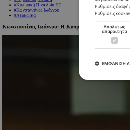
#Κυπριακή Προεδρία ΕΕ
Ρυθμίσεις διαφή
#Κωνσταντίνος Ιωάννου
Ρυθμίσεις cookie
#Λευκωσία
Κωνσταντίνος Ιωάννου: Η Κυπριακή Προεδρία άφησ
Απολυτως
απαραιτητα
ΕΜΦΑΝΙΣΗ 