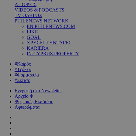
ΑΠΟΨΕΙΣ
VIDEOS & PODCASTS
TV ΟΔΗΓΟΣ
PHILENEWS NETWORK
EN.PHILENEWS.COM
LIKE
GOAL
ΧΡΥΣΕΣ ΣΥΝΤΑΓΕΣ
KARIERA
IN-CYPRUS PROPERTY
#Καιρός
#Τζόκερ
#Φαρμακεία
#Σκίτσο
Εγγραφή στο Newsletter
Αρχείο Φ
Ψηφιακές Εκδόσεις
Αφιερώματα