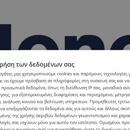
ρήση των δεδομένων σας
εργάτες μας χρησιμοποιούμε cookies και παρόμοιες τεχνολογίες 
ι να έχουμε πρόσβαση σε πληροφορίες στη συσκευή σας και να
 προσωπικά δεδομένα, όπως τη διεύθυνση IP σας, μοναδικά αν
σης, για εξατομικευμένες διαφημίσεις και περιεχόμενο, μέτρη
υ, ανάλυση κοινού και βελτίωση υπηρεσιών.
Προμηθευτές τρίτων
 να επεξεργάζονται τα δεδομένα σας για αυτούς και άλλους σκο
ένης της χρήσης ακριβών δεδομένων γεωεντοπισμού και χαρα
λογές σας ισχύουν μόνο για αυτόν τον ιστότοπο. Ορισμένοι πρ
 έννομο συμφέρον αντί για συγκατάθεση· έχετε το δικαίωμα να α