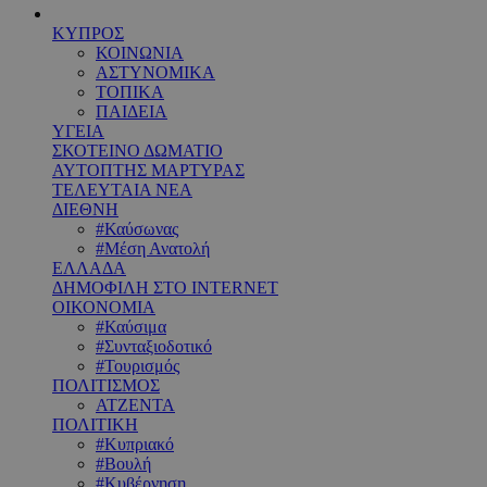
ΚΥΠΡΟΣ
ΚΟΙΝΩΝΙΑ
ΑΣΤΥΝΟΜΙΚΑ
ΤΟΠΙΚΑ
ΠΑΙΔΕΙΑ
ΥΓΕΙΑ
ΣΚΟΤΕΙΝΟ ΔΩΜΑΤΙΟ
ΑΥΤΟΠΤΗΣ ΜΑΡΤΥΡΑΣ
ΤΕΛΕΥΤΑΙΑ ΝΕΑ
ΔΙΕΘΝΗ
#Καύσωνας
#Μέση Ανατολή
ΕΛΛΑΔΑ
ΔΗΜΟΦΙΛΗ ΣΤΟ INTERNET
ΟΙΚΟΝΟΜΙΑ
#Καύσιμα
#Συνταξιοδοτικό
#Τουρισμός
ΠΟΛΙΤΙΣΜΟΣ
ΑΤΖΕΝΤΑ
ΠΟΛΙΤΙΚΗ
#Κυπριακό
#Βουλή
#Κυβέρνηση