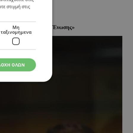
τε στιγμή στις
ρδιά της Ευρωπαϊκής Ένωσης»
Μη
ταξινομημενα
ΔΟΧΗ ΟΛΩΝ