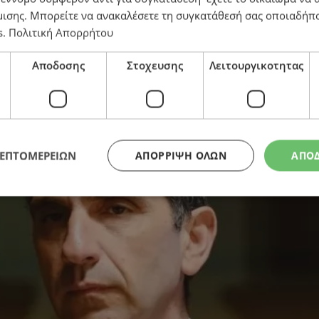
μισης
. Μπορείτε να ανακαλέσετε τη συγκατάθεσή σας οποιαδήπο
s
.
Πολιτική Απορρήτου
ε ουσιαστικό αποτύπωμα – «Η Λευκωσία υπήρξε η κα
Αποδοσης
Στοχευσης
Λειτουργικοτητας
ΛΕΠΤΟΜΕΡΕΙΩΝ
ΑΠΌΡΡΙΨΗ ΌΛΩΝ
ΑΠΟ