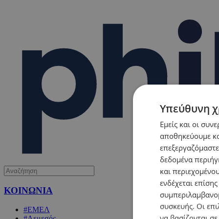
Υπεύθυνη χ
Εμείς και οι συν
αποθηκεύουμε κα
επεξεργαζόμαστε
δεδομένα περιήγη
και περιεχομένο
ενδέχεται επίσης
ΚΟΙΝΩΝΙΑ
συμπεριλαμβανομ
συσκευής. Οι επι
#ΕΜΕΛ
να βασίζονται σε
#Λεμεσός