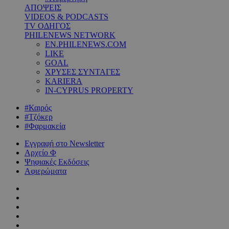
ΑΠΟΨΕΙΣ
VIDEOS & PODCASTS
TV ΟΔΗΓΟΣ
PHILENEWS NETWORK
EN.PHILENEWS.COM
LIKE
GOAL
ΧΡΥΣΕΣ ΣΥΝΤΑΓΕΣ
KARIERA
IN-CYPRUS PROPERTY
#Καιρός
#Τζόκερ
#Φαρμακεία
Εγγραφή στο Newsletter
Αρχείο Φ
Ψηφιακές Εκδόσεις
Αφιερώματα