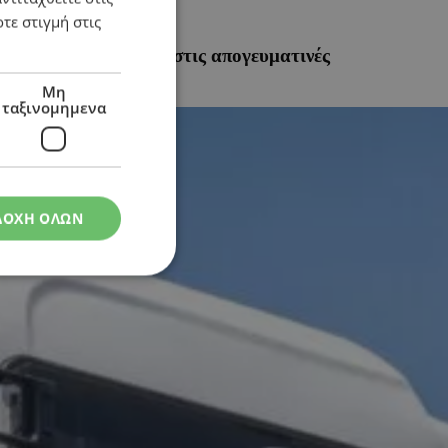
τε στιγμή στις
μαθητών καθημερινά στις απογευματινές
Μη
ταξινομημενα
ΔΟΧΗ ΟΛΩΝ