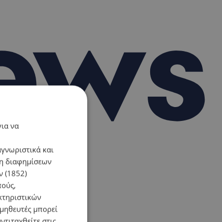
για να
αγνωριστικά και
ση διαφημίσεων
 (1852)
πούς,
κτηριστικών
ομηθευτές μπορεί
ντιταχθείτε στις