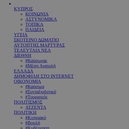
ΚΥΠΡΟΣ
ΚΟΙΝΩΝΙΑ
ΑΣΤΥΝΟΜΙΚΑ
ΤΟΠΙΚΑ
ΠΑΙΔΕΙΑ
ΥΓΕΙΑ
ΣΚΟΤΕΙΝΟ ΔΩΜΑΤΙΟ
ΑΥΤΟΠΤΗΣ ΜΑΡΤΥΡΑΣ
ΤΕΛΕΥΤΑΙΑ ΝΕΑ
ΔΙΕΘΝΗ
#Καύσωνας
#Μέση Ανατολή
ΕΛΛΑΔΑ
ΔΗΜΟΦΙΛΗ ΣΤΟ INTERNET
ΟΙΚΟΝΟΜΙΑ
#Καύσιμα
#Συνταξιοδοτικό
#Τουρισμός
ΠΟΛΙΤΙΣΜΟΣ
ΑΤΖΕΝΤΑ
ΠΟΛΙΤΙΚΗ
#Κυπριακό
#Βουλή
#Κυβέρνηση