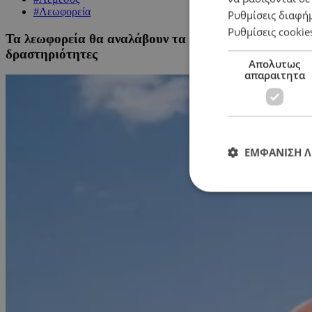
#Λεωφορεία
Ρυθμίσεις διαφή
Ρυθμίσεις cookie
Τα λεωφορεία θα αναλάβουν τα φροντιστήρια των πα
δραστηριότητες
Απολυτως
απαραιτητα
ΕΜΦΑΝΙΣΗ 