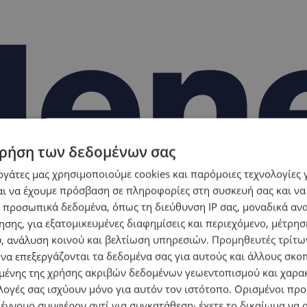
ρήση των δεδομένων σας
εργάτες μας χρησιμοποιούμε cookies και παρόμοιες τεχνολογίες 
ι να έχουμε πρόσβαση σε πληροφορίες στη συσκευή σας και να
 προσωπικά δεδομένα, όπως τη διεύθυνση IP σας, μοναδικά αν
σης, για εξατομικευμένες διαφημίσεις και περιεχόμενο, μέτρη
υ, ανάλυση κοινού και βελτίωση υπηρεσιών.
Προμηθευτές τρίτων
 να επεξεργάζονται τα δεδομένα σας για αυτούς και άλλους σκο
ένης της χρήσης ακριβών δεδομένων γεωεντοπισμού και χαρα
λογές σας ισχύουν μόνο για αυτόν τον ιστότοπο. Ορισμένοι πρ
 έννομο συμφέρον αντί για συγκατάθεση· έχετε το δικαίωμα να α