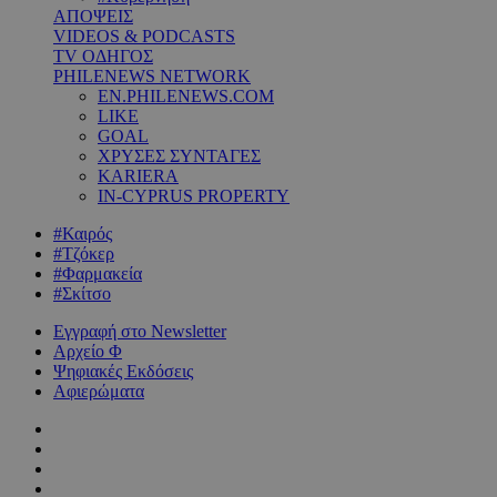
ΑΠΟΨΕΙΣ
VIDEOS & PODCASTS
TV ΟΔΗΓΟΣ
PHILENEWS NETWORK
EN.PHILENEWS.COM
LIKE
GOAL
ΧΡΥΣΕΣ ΣΥΝΤΑΓΕΣ
KARIERA
IN-CYPRUS PROPERTY
#Καιρός
#Τζόκερ
#Φαρμακεία
#Σκίτσο
Εγγραφή στο Newsletter
Αρχείο Φ
Ψηφιακές Εκδόσεις
Αφιερώματα