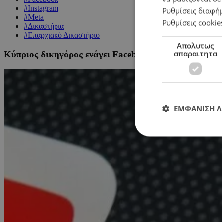
#Instagram
Ρυθμίσεις διαφή
#Meta
Ρυθμίσεις cookie
#Δικαστήρια
#Επαρχιακό Δικαστήριο
Απολυτως
απαραιτητα
Κύπριος δικηγόρος ενάγει Facebook και Instagram 
ΕΜΦΑΝΙΣΗ 