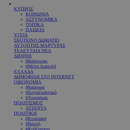
ΚΥΠΡΟΣ
ΚΟΙΝΩΝΙΑ
ΑΣΤΥΝΟΜΙΚΑ
ΤΟΠΙΚΑ
ΠΑΙΔΕΙΑ
ΥΓΕΙΑ
ΣΚΟΤΕΙΝΟ ΔΩΜΑΤΙΟ
ΑΥΤΟΠΤΗΣ ΜΑΡΤΥΡΑΣ
ΤΕΛΕΥΤΑΙΑ ΝΕΑ
ΔΙΕΘΝΗ
#Καύσωνας
#Μέση Ανατολή
ΕΛΛΑΔΑ
ΔΗΜΟΦΙΛΗ ΣΤΟ INTERNET
ΟΙΚΟΝΟΜΙΑ
#Καύσιμα
#Συνταξιοδοτικό
#Τουρισμός
ΠΟΛΙΤΙΣΜΟΣ
ΑΤΖΕΝΤΑ
ΠΟΛΙΤΙΚΗ
#Κυπριακό
#Βουλή
#Κυβέρνηση