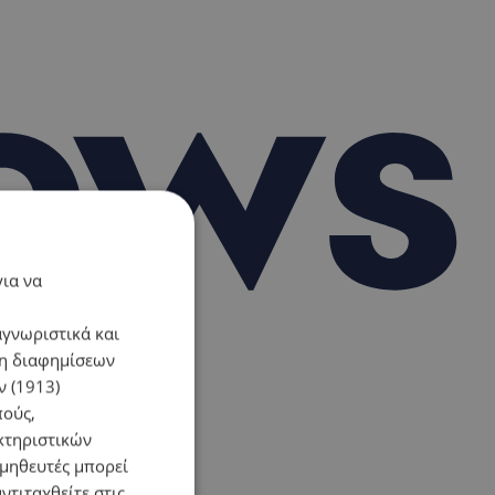
για να
αγνωριστικά και
ση διαφημίσεων
 (1913)
πούς,
κτηριστικών
ομηθευτές μπορεί
ντιταχθείτε στις