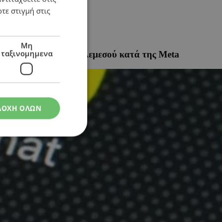
τε στιγμή στις
Μη
ταξινομημενα
χιακού Δικαστηρίου Λεμεσού κατά της Meta
ΔΟΧΗ ΟΛΩΝ