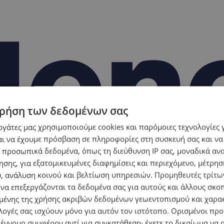
ρήση των δεδομένων σας
εργάτες μας χρησιμοποιούμε cookies και παρόμοιες τεχνολογίες 
ι να έχουμε πρόσβαση σε πληροφορίες στη συσκευή σας και να
 προσωπικά δεδομένα, όπως τη διεύθυνση IP σας, μοναδικά αν
σης, για εξατομικευμένες διαφημίσεις και περιεχόμενο, μέτρη
υ, ανάλυση κοινού και βελτίωση υπηρεσιών.
Προμηθευτές τρίτων
 να επεξεργάζονται τα δεδομένα σας για αυτούς και άλλους σκο
ένης της χρήσης ακριβών δεδομένων γεωεντοπισμού και χαρα
λογές σας ισχύουν μόνο για αυτόν τον ιστότοπο. Ορισμένοι πρ
 έννομο συμφέρον αντί για συγκατάθεση· έχετε το δικαίωμα να α