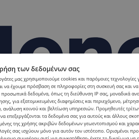
ρήση των δεδομένων σας
εργάτες μας χρησιμοποιούμε cookies και παρόμοιες τεχνολογίες 
ι να έχουμε πρόσβαση σε πληροφορίες στη συσκευή σας και να
 προσωπικά δεδομένα, όπως τη διεύθυνση IP σας, μοναδικά αν
σης, για εξατομικευμένες διαφημίσεις και περιεχόμενο, μέτρη
υ, ανάλυση κοινού και βελτίωση υπηρεσιών.
Προμηθευτές τρίτων
 να επεξεργάζονται τα δεδομένα σας για αυτούς και άλλους σκο
ένης της χρήσης ακριβών δεδομένων γεωεντοπισμού και χαρα
λογές σας ισχύουν μόνο για αυτόν τον ιστότοπο. Ορισμένοι πρ
 έννομο συμφέρον αντί για συγκατάθεση· έχετε το δικαίωμα να α