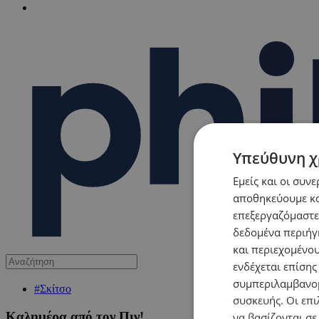
Υπεύθυνη χ
Εμείς και οι συν
αποθηκεύουμε κα
επεξεργαζόμαστε
δεδομένα περιήγη
και περιεχομένο
ενδέχεται επίσης
συμπεριλαμβανομ
#Σκίτσο
συσκευής. Οι επι
Καλημέρα από τον Πιν!
να βασίζονται σε