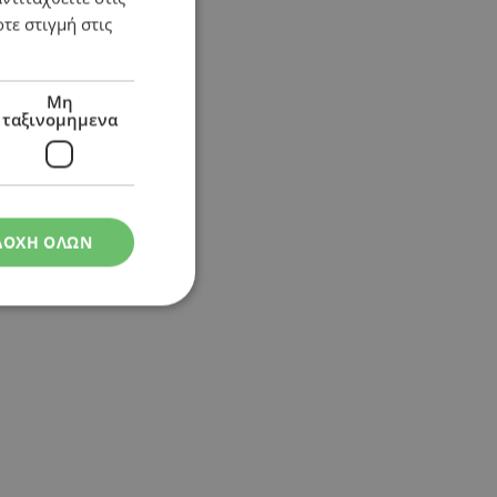
τε στιγμή στις
Μη
ταξινομημενα
ΔΟΧΗ ΟΛΩΝ