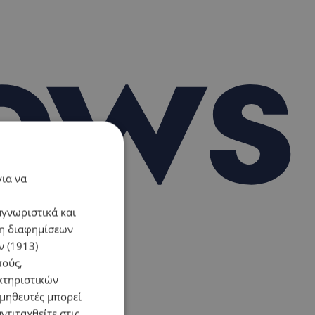
για να
αγνωριστικά και
ση διαφημίσεων
 (1913)
πούς,
κτηριστικών
ομηθευτές μπορεί
ντιταχθείτε στις