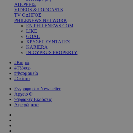
ΑΠΟΨΕΙΣ
VIDEOS & PODCASTS
TV ΟΔΗΓΟΣ
PHILENEWS NETWORK
EN.PHILENEWS.COM
LIKE
GOAL
ΧΡΥΣΕΣ ΣΥΝΤΑΓΕΣ
KARIERA
IN-CYPRUS PROPERTY
#Καιρός
#Τζόκερ
#Φαρμακεία
#Σκίτσο
Εγγραφή στο Newsletter
Αρχείο Φ
Ψηφιακές Εκδόσεις
Αφιερώματα