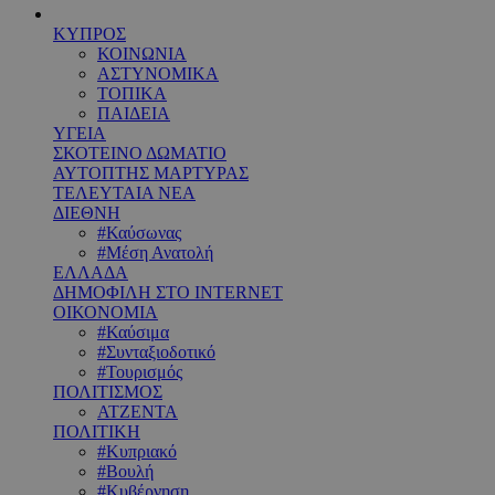
ΚΥΠΡΟΣ
ΚΟΙΝΩΝΙΑ
ΑΣΤΥΝΟΜΙΚΑ
ΤΟΠΙΚΑ
ΠΑΙΔΕΙΑ
ΥΓΕΙΑ
ΣΚΟΤΕΙΝΟ ΔΩΜΑΤΙΟ
ΑΥΤΟΠΤΗΣ ΜΑΡΤΥΡΑΣ
ΤΕΛΕΥΤΑΙΑ ΝΕΑ
ΔΙΕΘΝΗ
#Καύσωνας
#Μέση Ανατολή
ΕΛΛΑΔΑ
ΔΗΜΟΦΙΛΗ ΣΤΟ INTERNET
ΟΙΚΟΝΟΜΙΑ
#Καύσιμα
#Συνταξιοδοτικό
#Τουρισμός
ΠΟΛΙΤΙΣΜΟΣ
ΑΤΖΕΝΤΑ
ΠΟΛΙΤΙΚΗ
#Κυπριακό
#Βουλή
#Κυβέρνηση