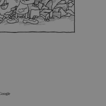
 Google