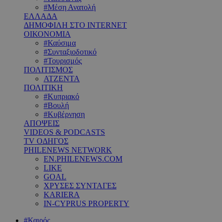
#Μέση Ανατολή
ΕΛΛΑΔΑ
ΔΗΜΟΦΙΛΗ ΣΤΟ INTERNET
ΟΙΚΟΝΟΜΙΑ
#Καύσιμα
#Συνταξιοδοτικό
#Τουρισμός
ΠΟΛΙΤΙΣΜΟΣ
ΑΤΖΕΝΤΑ
ΠΟΛΙΤΙΚΗ
#Κυπριακό
#Βουλή
#Κυβέρνηση
ΑΠΟΨΕΙΣ
VIDEOS & PODCASTS
TV ΟΔΗΓΟΣ
PHILENEWS NETWORK
EN.PHILENEWS.COM
LIKE
GOAL
ΧΡΥΣΕΣ ΣΥΝΤΑΓΕΣ
KARIERA
IN-CYPRUS PROPERTY
#Καιρός