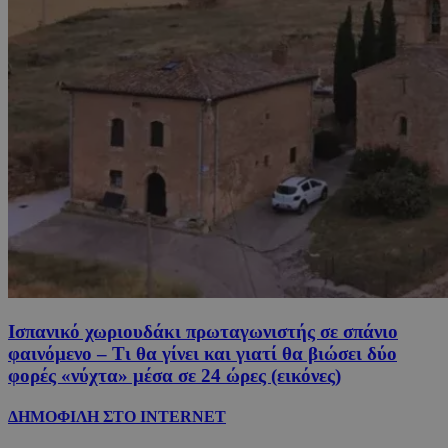
Ισπανικό χωριουδάκι πρωταγωνιστής σε σπάνιο
φαινόμενο – Τι θα γίνει και γιατί θα βιώσει δύο
φορές «νύχτα» μέσα σε 24 ώρες (εικόνες)
ΔΗΜΟΦΙΛΗ ΣΤΟ INTERNET