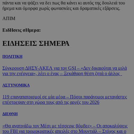
πάντα και να ψάξει να δει πως θα κάνει κι αυτός της δουλειά του
ήρεμα και όμορφα χωρίς φωνασκίες και δραματικές εξάρσεις.
ΑΠΙΜ
ΕιδΗσεις σΗμερα:
ΕΙΔΗΣΕΙΣ ΣΗΜΕΡΑ
ΠΟΛΙΤΙΚΗ
Σύγκρουση ΔΗΣΥ-ΑΚΕΛ για τον GSI – «Δεν δικαιούται να μιλά
για την ενέργεια», λέει ο ένας – Ξεκάθαρη θέση ζητά ο άλλος
ΑΣΤΥΝΟΜΙΚΑ
119 επαναπατρισμοί σε μία μέρα – Πόσοι παράνομοι μετανάστες
επέστρεψαν στη χώρα τους από τις αρχές του 2026
ΔΙΕΘΝΗ
«Θα ανατινάξω τον Μέσι με τέσσερις βόμβες» – Οι αποκαλύψεις
του FBI για τρομοκρατικές απειλές στο Μουντιάλ – Στόχος και ο