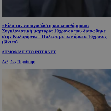
«Είδα τον ναυαγοσώστη και λιποθύμησα»:
Συγκλονιστική μαρτυρία 10χρονου που διασώθηκε
στην Καλιφόρνια – Πάλεψε με τα κύματα 16χρονος
(βίντεο)
ΔΗΜΟΦΙΛΗ ΣΤΟ INTERNET
Ανδρέας Πιμπίσιης