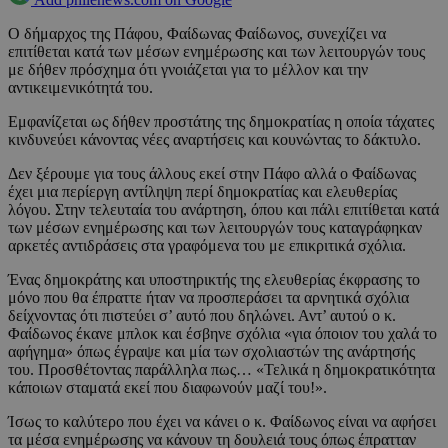
Ο δήμαρχος της Πάφου, Φαίδωνας Φαίδωνος, συνεχίζει να
επιτίθεται κατά των μέσων ενημέρωσης και των λειτουργών τους
με δήθεν πρόσχημα ότι γνοιάζεται για το μέλλον και την
αντικειμενικότητά του.
Εμφανίζεται ως δήθεν προστάτης της δημοκρατίας η οποία τάχατες
κινδυνεύει κάνοντας νέες αναρτήσεις και κουνώντας το δάκτυλο.
Δεν ξέρουμε για τους άλλους εκεί στην Πάφο αλλά ο Φαίδωνας
έχει μια περίεργη αντίληψη περί δημοκρατίας και ελευθερίας
λόγου. Στην τελευταία του ανάρτηση, όπου και πάλι επιτίθεται κατά
των μέσων ενημέρωσης και των λειτουργών τους καταγράφηκαν
αρκετές αντιδράσεις στα γραφόμενα του με επικριτικά σχόλια.
Ένας δημοκράτης και υποστηρικτής της ελευθερίας έκφρασης το
μόνο που θα έπραττε ήταν να προσπεράσει τα αρνητικά σχόλια
δείχνοντας ότι πιστεύει σ’ αυτό που δηλώνει. Αντ’ αυτού ο κ.
Φαίδωνος έκανε μπλοκ και έσβηνε σχόλια «για όποιον του χαλά το
αφήγημα» όπως έγραψε και μία των σχολιαστών της ανάρτησής
του. Προσθέτοντας παράλληλα πως… «Τελικά η δημοκρατικότητα
κάποιων σταματά εκεί που διαφωνούν μαζί του!».
Ίσως το καλύτερο που έχει να κάνει ο κ. Φαίδωνος είναι να αφήσει
τα μέσα ενημέρωσης να κάνουν τη δουλειά τους όπως έπρατταν