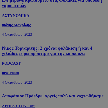
Ενημέρωνε κρατούμενο στις Φυλακές για υπόθεση
ναρκωτικών
ΑΣΤΥΝΟΜΙΚΑ
Φάνης Μακρίδης
4 Οκτωβρίου, 2023
Νίκος Τορναρίτης: 2 χρόνια φυλάκιση ή και 4
χιλιάδες ευρώ πρόστιμο για την κουκούλα
PODCAST
newsroom
4 Οκτωβρίου, 2023
Αποφάσισε Πρόεδρε, αργείς πολύ και νυχτωθήκαμε
ΑΡΘΡΑ ΣΤΟΝ "Φ"