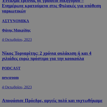
Ένταλμα έρευνας σε γραφείο δικηγόρου –
Ενημέρωνε κρατούμενο στις Φυλακές για υπόθεση
ναρκωτικών
ΑΣΤΥΝΟΜΙΚΑ
Φάνης Μακρίδης
4 Οκτωβρίου, 2023
Νίκος Τορναρίτης: 2 χρόνια φυλάκιση ή και 4
χιλιάδες ευρώ πρόστιμο για την κουκούλα
PODCAST
newsroom
4 Οκτωβρίου, 2023
Αποφάσισε Πρόεδρε, αργείς πολύ και νυχτωθήκαμε