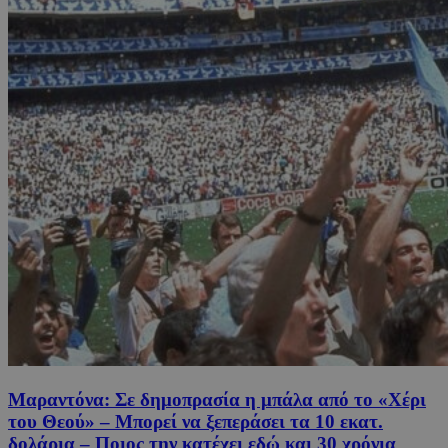
Μαραντόνα: Σε δημοπρασία η μπάλα από το «Χέρι
του Θεού» – Μπορεί να ξεπεράσει τα 10 εκατ.
δολάρια – Ποιος την κατέχει εδώ και 30 χρόνια