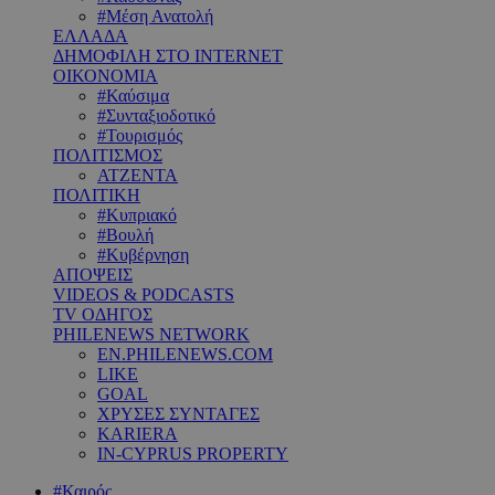
#Μέση Ανατολή
ΕΛΛΑΔΑ
ΔΗΜΟΦΙΛΗ ΣΤΟ INTERNET
ΟΙΚΟΝΟΜΙΑ
#Καύσιμα
#Συνταξιοδοτικό
#Τουρισμός
ΠΟΛΙΤΙΣΜΟΣ
ΑΤΖΕΝΤΑ
ΠΟΛΙΤΙΚΗ
#Κυπριακό
#Βουλή
#Κυβέρνηση
ΑΠΟΨΕΙΣ
VIDEOS & PODCASTS
TV ΟΔΗΓΟΣ
PHILENEWS NETWORK
EN.PHILENEWS.COM
LIKE
GOAL
ΧΡΥΣΕΣ ΣΥΝΤΑΓΕΣ
KARIERA
IN-CYPRUS PROPERTY
#Καιρός