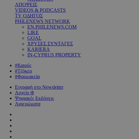
ΑΠΟΨΕΙΣ
VIDEOS & PODCASTS
TV ΟΔΗΓΟΣ
PHILENEWS NETWORK
EN.PHILENEWS.COM
LIKE
GOAL
ΧΡΥΣΕΣ ΣΥΝΤΑΓΕΣ
KARIERA
IN-CYPRUS PROPERTY
#Καιρός
#Τζόκερ
#Φαρμακεία
Εγγραφή στο Newsletter
Αρχείο Φ
Ψηφιακές Εκδόσεις
Αφιερώματα