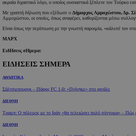
ακραία διχαστικό λόγο, ο οποίος ουσιαστικά ξέπλενε τον Τούρκο ει
Με γραπτή δήλωση που εξέδωσε ο
Δήμαρχος Αμμοχώστου, Δρ. Σί
Αμμοχώστου, οι οποίες, όπως αναφέρει, καθορίζονται μέσω συλλογ
Είναι όπως την περίπτωση με την γνωστή παροιμία, «κάλεσέ τον στο
ΜΑΡΧ
ΕιδΗσεις σΗμερα:
ΕΙΔΗΣΕΙΣ ΣΗΜΕΡΑ
ΑΘΛΗΤΙΚΑ
Σάλτσμπουργκ – Πάφος FC 1-0: «Πνίγηκε» στο φινάλε
ΔΙΕΘΝΗ
Τραμπ: Ο πόλεμος με το Ιράν «θα τελειώσει πολύ σύντομα» – Πώς 
ΔΙΕΘΝΗ