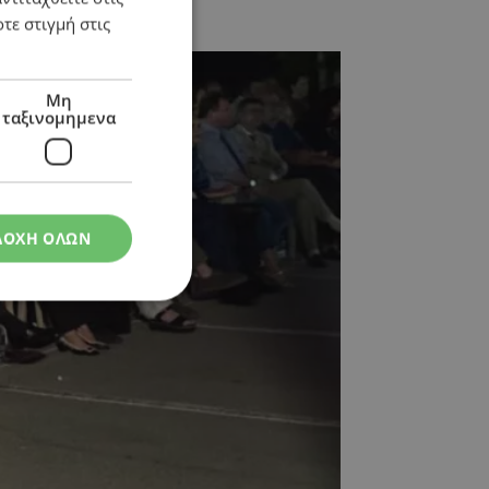
τε στιγμή στις
Μη
ταξινομημενα
ΔΟΧΗ ΟΛΩΝ