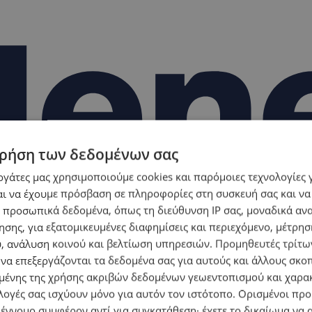
ρήση των δεδομένων σας
εργάτες μας χρησιμοποιούμε cookies και παρόμοιες τεχνολογίες 
ι να έχουμε πρόσβαση σε πληροφορίες στη συσκευή σας και να
 προσωπικά δεδομένα, όπως τη διεύθυνση IP σας, μοναδικά αν
σης, για εξατομικευμένες διαφημίσεις και περιεχόμενο, μέτρη
υ, ανάλυση κοινού και βελτίωση υπηρεσιών.
Προμηθευτές τρίτων
 να επεξεργάζονται τα δεδομένα σας για αυτούς και άλλους σκο
ένης της χρήσης ακριβών δεδομένων γεωεντοπισμού και χαρα
λογές σας ισχύουν μόνο για αυτόν τον ιστότοπο. Ορισμένοι πρ
 έννομο συμφέρον αντί για συγκατάθεση· έχετε το δικαίωμα να α