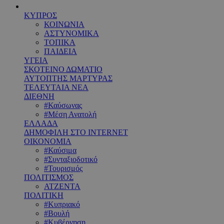
ΚΥΠΡΟΣ
ΚΟΙΝΩΝΙΑ
ΑΣΤΥΝΟΜΙΚΑ
ΤΟΠΙΚΑ
ΠΑΙΔΕΙΑ
ΥΓΕΙΑ
ΣΚΟΤΕΙΝΟ ΔΩΜΑΤΙΟ
ΑΥΤΟΠΤΗΣ ΜΑΡΤΥΡΑΣ
ΤΕΛΕΥΤΑΙΑ ΝΕΑ
ΔΙΕΘΝΗ
#Καύσωνας
#Μέση Ανατολή
ΕΛΛΑΔΑ
ΔΗΜΟΦΙΛΗ ΣΤΟ INTERNET
ΟΙΚΟΝΟΜΙΑ
#Καύσιμα
#Συνταξιοδοτικό
#Τουρισμός
ΠΟΛΙΤΙΣΜΟΣ
ΑΤΖΕΝΤΑ
ΠΟΛΙΤΙΚΗ
#Κυπριακό
#Βουλή
#Κυβέρνηση