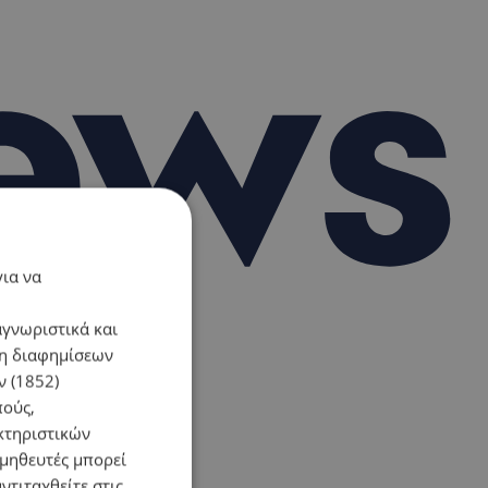
για να
αγνωριστικά και
ση διαφημίσεων
 (1852)
πούς,
κτηριστικών
ομηθευτές μπορεί
ντιταχθείτε στις