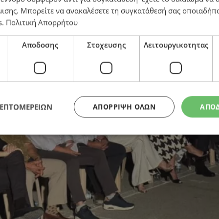
ου χρόνου
μισης
. Μπορείτε να ανακαλέσετε τη συγκατάθεσή σας οποιαδήπο
s
.
Πολιτική Απορρήτου
Αποδοσης
Στοχευσης
Λειτουργικοτητας
ΛΕΠΤΟΜΕΡΕΙΩΝ
ΑΠΌΡΡΙΨΗ ΌΛΩΝ
ΑΠΟ