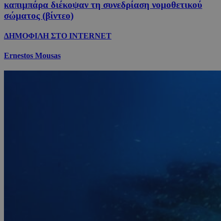
καπιμπάρα διέκοψαν τη συνεδρίαση νομοθετικού
σώματος (βίντεο)
ΔΗΜΟΦΙΛΗ ΣΤΟ INTERNET
Ernestos Mousas