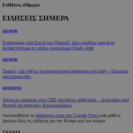
ΕιδΗσεις σΗμερα:
ΕΙΔΗΣΕΙΣ ΣΗΜΕΡΑ
ΔΙΕΘΝΗ
Συναγερμός στα Στενά του Ορμούζ: Δύο εκρήξεις κοντά σε
δεξαμενόπλοιο εν μέσω συνομιλιών Ομάν–Ιράν
ΔΙΕΘΝΗ
Τραμπ: «Δεν θέλω να σκοτώνονται άνθρωποι στο Ιράν – Προτιμώ
μία συμφωνία»
ΚΟΙΝΩΝΙΑ
Λίστα με γιατρούς στον ΠΙΣ για άδειες ασθενείας – Απεστάλη από
Φυτιρή για απουσίες δεσμοφυλάκων
Ακολουθήστε το
philenews.com στο Google News
και μάθετε
πρώτοι όλες τις ειδήσεις για την Κύπρο και τον κόσμο
ΣΧΟΛΙΑ