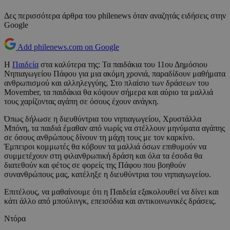
Δες περισσότερα άρθρα του philenews όταν αναζητάς ειδήσεις στην
Google
Add philenews.com on Google
Η
Παιδεία
στα καλύτερα της: Τα παιδάκια του 11ου Δημόσιου
Νηπιαγωγείου Πάφου για μια ακόμη χρονιά, παραδίδουν μαθήματα
ανθρωπισμού και αλληλεγγύης. Στο πλαίσιο των δράσεων του
Movember, τα παιδάκια θα κόψουν σήμερα και αύριο τα μαλλιά
τους χαρίζοντας αγάπη σε όσους έχουν ανάγκη.
Όπως δήλωσε η διευθύντρια του νηπιαγωγείου, Χρυστάλλα
Μπόνη, τα παιδιά έμαθαν από νωρίς να στέλλουν μηνύματα αγάπης
σε όσους ανθρώπους δίνουν τη μάχη τους με τον καρκίνο.
Έμπειροι κομμωτές θα κόβουν τα μαλλιά όσων επιθυμούν να
συμμετέχουν στη φιλανθρωπική δράση και όλα τα έσοδα θα
διατεθούν και φέτος σε φορείς της Πάφου που βοηθούν
συνανθρώπους μας, κατέληξε η διευθύντρια του νηπιαγωγείου.
Επιτέλους, να μαθαίνουμε ότι η Παιδεία εξακολουθεί να δίνει και
κάτι άλλο από μπούλινγκ, επεισόδια και αντικοινωνικές δράσεις.
Ντόρα