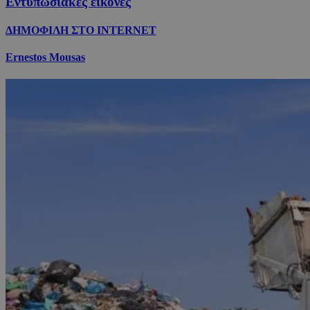
Εντυπωσιακές εικόνες
ΔΗΜΟΦΙΛΗ ΣΤΟ INTERNET
Ernestos Mousas