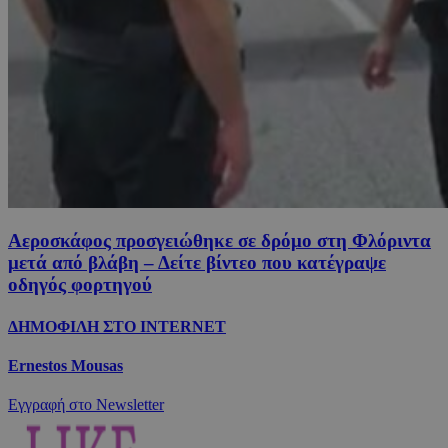
Αεροσκάφος προσγειώθηκε σε δρόμο στη Φλόριντα
μετά από βλάβη – Δείτε βίντεο που κατέγραψε
οδηγός φορτηγού
ΔΗΜΟΦΙΛΗ ΣΤΟ INTERNET
Ernestos Mousas
Εγγραφή στο Newsletter