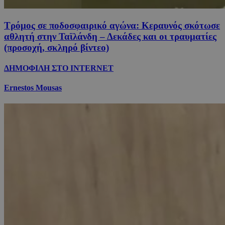
Τρόμος σε ποδοσφαιρικό αγώνα: Κεραυνός σκότωσε
αθλητή στην Ταϊλάνδη – Δεκάδες και οι τραυματίες
(προσοχή, σκληρό βίντεο)
ΔΗΜΟΦΙΛΗ ΣΤΟ INTERNET
Ernestos Mousas