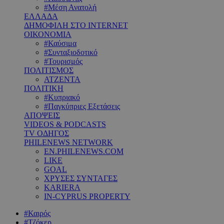
#Μέση Ανατολή
ΕΛΛΑΔΑ
ΔΗΜΟΦΙΛΗ ΣΤΟ INTERNET
ΟΙΚΟΝΟΜΙΑ
#Καύσιμα
#Συνταξιοδοτικό
#Τουρισμός
ΠΟΛΙΤΙΣΜΟΣ
ΑΤΖΕΝΤΑ
ΠΟΛΙΤΙΚΗ
#Κυπριακό
#Παγκύπριες Εξετάσεις
ΑΠΟΨΕΙΣ
VIDEOS & PODCASTS
TV ΟΔΗΓΟΣ
PHILENEWS NETWORK
EN.PHILENEWS.COM
LIKE
GOAL
ΧΡΥΣΕΣ ΣΥΝΤΑΓΕΣ
KARIERA
IN-CYPRUS PROPERTY
#Καιρός
#Τζόκερ