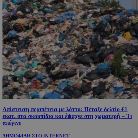
Απίστευτη περιπέτεια με λόττο: Πέταξε δελτίο €1
εκατ. στα σκουπίδια και έψαχνε στη χωματερή – Τι
απέγινε
ΔΗΜΟΦΙΛΗ ΣΤΟ INTERNET