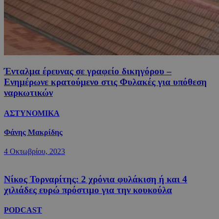
Ένταλμα έρευνας σε γραφείο δικηγόρου –
Ενημέρωνε κρατούμενο στις Φυλακές για υπόθεση
ναρκωτικών
ΑΣΤΥΝΟΜΙΚΑ
Φάνης Μακρίδης
4 Οκτωβρίου, 2023
Νίκος Τορναρίτης: 2 χρόνια φυλάκιση ή και 4
χιλιάδες ευρώ πρόστιμο για την κουκούλα
PODCAST