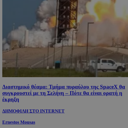
Διαστημικό θέαμα: Τμήμα πυραύλου της SpaceX θα
συγκρουστεί με τη Σελήνη – Πότε θα είναι ορατή η
έκρηξη
ΔΗΜΟΦΙΛΗ ΣΤΟ INTERNET
Ernestos Mousas