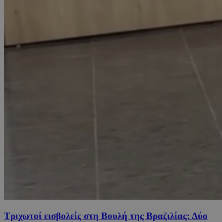
Τριχωτοί εισβολείς στη Βουλή της Βραζιλίας: Δύο