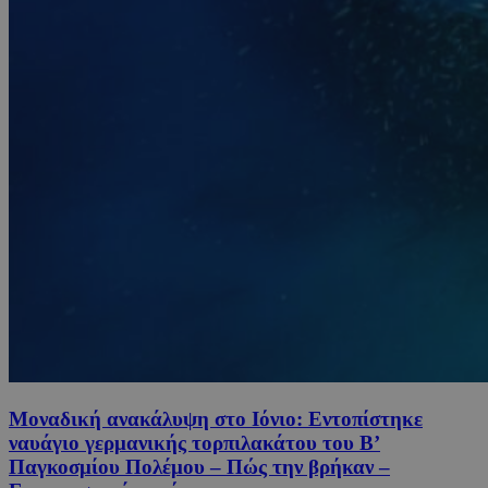
Μοναδική ανακάλυψη στο Ιόνιο: Εντοπίστηκε
ναυάγιο γερμανικής τορπιλακάτου του Β’
Παγκοσμίου Πολέμου – Πώς την βρήκαν –