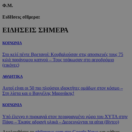
Φ.Μ.
ΕιδΗσεις σΗμερα:
ΕΙΔΗΣΕΙΣ ΣΗΜΕΡΑ
ΚΟΙΝΩΝΙΑ
Στο κελί πέντε Βρετανοί: Κουβαλούσαν στις αποσκευές τους 75
κιλά παράνομου καπνού – Τους τσάκωσαν στο αεροδρόμιο
(εικόνες)
ΑΘΛΗΤΙΚΑ
Αυτοί είναι οι 50 πιο πλούσιοι ιδιοκτήτες ομάδων στον κόσμο –
Στη λίστα και ο Βαγγέλης Μαρινάκης!
ΚΟΙΝΩΝΙΑ
Υπό έλεγχο η πυρκαγιά στον περιφραγμένο χώρο του ΧΥΤΑ στην
Πάφο – Έκαψε αδρανή υλικά – Διερευνώνται τα αίτια (βίντεο)
Ακολουθήστε το
philenews.com στο Google News
και μάθετε