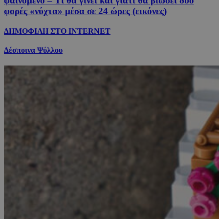
φαινόμενο – Τι θα γίνει και γιατί θα βιώσει δύο
φορές «νύχτα» μέσα σε 24 ώρες (εικόνες)
ΔΗΜΟΦΙΛΗ ΣΤΟ INTERNET
Δέσποινα Ψύλλου