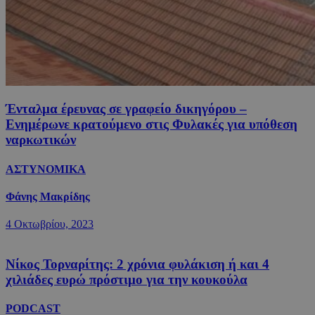
Ένταλμα έρευνας σε γραφείο δικηγόρου –
Ενημέρωνε κρατούμενο στις Φυλακές για υπόθεση
ναρκωτικών
ΑΣΤΥΝΟΜΙΚΑ
Φάνης Μακρίδης
4 Οκτωβρίου, 2023
Νίκος Τορναρίτης: 2 χρόνια φυλάκιση ή και 4
χιλιάδες ευρώ πρόστιμο για την κουκούλα
PODCAST