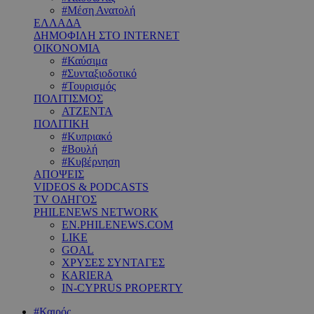
#Μέση Ανατολή
ΕΛΛΑΔΑ
ΔΗΜΟΦΙΛΗ ΣΤΟ INTERNET
ΟΙΚΟΝΟΜΙΑ
#Καύσιμα
#Συνταξιοδοτικό
#Τουρισμός
ΠΟΛΙΤΙΣΜΟΣ
ΑΤΖΕΝΤΑ
ΠΟΛΙΤΙΚΗ
#Κυπριακό
#Βουλή
#Κυβέρνηση
ΑΠΟΨΕΙΣ
VIDEOS & PODCASTS
TV ΟΔΗΓΟΣ
PHILENEWS NETWORK
EN.PHILENEWS.COM
LIKE
GOAL
ΧΡΥΣΕΣ ΣΥΝΤΑΓΕΣ
KARIERA
IN-CYPRUS PROPERTY
#Καιρός