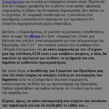
Χαραλάμπους
για το καλά μονταρισμένο οπτικό υλικό. Πρώτα απ΄
όλα δεν υπάρχει αμφιβολία ότι το βίντεο είναι προϊόν υβριδικής
επιχείρησης σε βάρος της Κυπριακής Δημοκρατίας. Δεν πρέπει να
το ξεχνούμε. Η συρραφή τοποθετήσεων, η αλλοίωση στα
ερωτήματα, η απουσία στο υποκείμενο των προτάσεων δεν
επιτρέπει αιχμηρή κριτική χωρίς επιφυλάξεις.
Ωστόσο, ο Χαραλάμπους, σε μια από τις μοναδικές τοποθετήσεις
όπου το καρέ του
βίντεο
δεν ήταν «πειραγμένο», έκανε μια
δήλωση που μάλλον είναι ασυγχώρητη για έναν αξιωματούχο της
Προεδρίας. Στο 3΄23΄΄ του οπτικού υλικού λέει ξεκάθαρα στον
«Φλορίν Γκεοργκίου» ότι
αν κάνει συμφωνία με τον «Γιώργο»
(για την επένδυση €150 εκατ.) και υποβάλει αιτήσεις, ο ίδιος θα
σηκώσει το τηλέφωνο για να θέσει τα αιτήματά του στο
δημόσιο σε καθεστώς προτεραιότητας.
Με απλά λόγια,
ο διευθυντής του Γραφείου του Προέδρου μας
είπε ότι είναι έτοιμος να ασκήσει πιέσεις σε λειτουργούς του
δημοσίου
ώστε να εξυπηρετήσει ιδιωτικά συμφέροντα,
καπηλευόμενος τη θέση του ως προσωπάρχης της Προεδρίας.
Ορθώς παραιτήθηκε και ορθώς ανέφερε ότι το κάνει για το καλό
της πατρίδας του.
Ξέχασε, όμως, να κάνει αυτοκριτική στο κείμενο που συνοδεύει
την παραίτησή του και να αποδεχθεί το λάθος του…