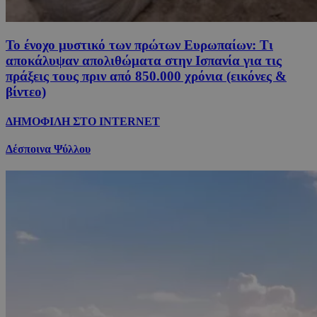
Το ένοχο μυστικό των πρώτων Ευρωπαίων: Τι
αποκάλυψαν απολιθώματα στην Ισπανία για τις
πράξεις τους πριν από 850.000 χρόνια (εικόνες &
βίντεο)
ΔΗΜΟΦΙΛΗ ΣΤΟ INTERNET
Δέσποινα Ψύλλου