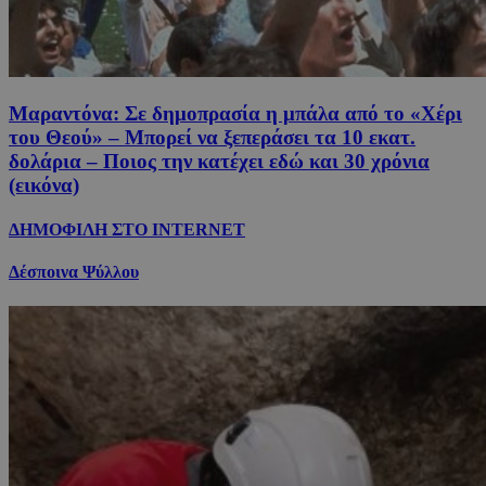
Μαραντόνα: Σε δημοπρασία η μπάλα από το «Χέρι
του Θεού» – Μπορεί να ξεπεράσει τα 10 εκατ.
δολάρια – Ποιος την κατέχει εδώ και 30 χρόνια
(εικόνα)
ΔΗΜΟΦΙΛΗ ΣΤΟ INTERNET
Δέσποινα Ψύλλου