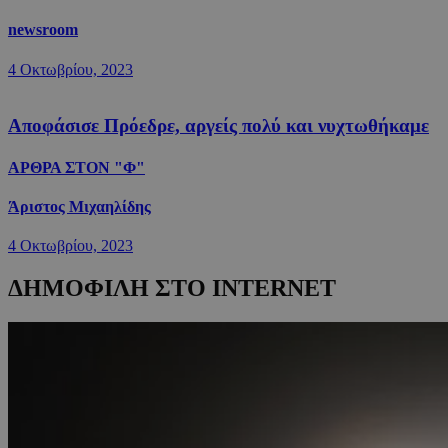
newsroom
4 Οκτωβρίου, 2023
Αποφάσισε Πρόεδρε, αργείς πολύ και νυχτωθήκαμε
ΑΡΘΡΑ ΣΤΟΝ "Φ"
Άριστος Μιχαηλίδης
4 Οκτωβρίου, 2023
ΔΗΜΟΦΙΛΗ ΣΤΟ INTERNET