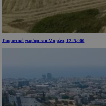
Τουριστικό χωράφι στο Μαρώνι, €225,000