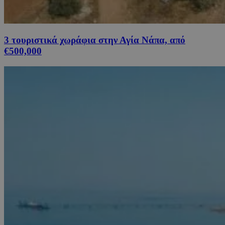
3 τουριστικά χωράφια στην Αγία Νάπα, από
€500,000