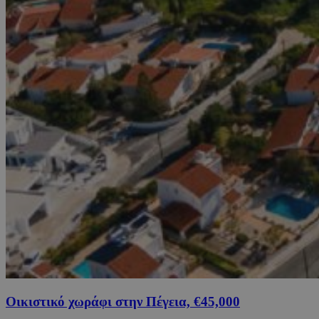
Οικιστικό χωράφι στην Πέγεια, €45,000