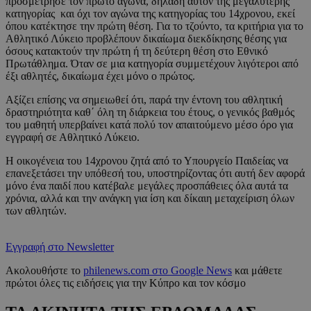
προσμέτρησε τον πρώτο αγώνα, δηλαδή αυτόν της μεγαλύτερης
κατηγορίας και όχι τον αγώνα της κατηγορίας του 14χρονου, εκεί
όπου κατέκτησε την πρώτη θέση. Για το τζούντο, τα κριτήρια για το
Αθλητικό Λύκειο προβλέπουν δικαίωμα διεκδίκησης θέσης για
όσους κατακτούν την πρώτη ή τη δεύτερη θέση στο Εθνικό
Πρωτάθλημα. Όταν σε μια κατηγορία συμμετέχουν λιγότεροι από
έξι αθλητές, δικαίωμα έχει μόνο ο πρώτος.
Αξίζει επίσης να σημειωθεί ότι, παρά την έντονη του αθλητική
δραστηριότητα καθ΄ όλη τη διάρκεια του έτους, ο γενικός βαθμός
του μαθητή υπερβαίνει κατά πολύ τον απαιτούμενο μέσο όρο για
εγγραφή σε Αθλητικό Λύκειο.
Η οικογένεια του 14χρονου ζητά από το Υπουργείο Παιδείας να
επανεξετάσει την υπόθεσή του, υποστηρίζοντας ότι αυτή δεν αφορά
μόνο ένα παιδί που κατέβαλε μεγάλες προσπάθειες όλα αυτά τα
χρόνια, αλλά και την ανάγκη για ίση και δίκαιη μεταχείριση όλων
των αθλητών.
Εγγραφή στο Newsletter
Ακολουθήστε το
philenews.com στο Google News
και μάθετε
πρώτοι όλες τις ειδήσεις για την Κύπρο και τον κόσμο