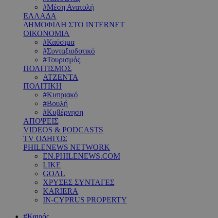
#Μέση Ανατολή
ΕΛΛΑΔΑ
ΔΗΜΟΦΙΛΗ ΣΤΟ INTERNET
ΟΙΚΟΝΟΜΙΑ
#Καύσιμα
#Συνταξιοδοτικό
#Τουρισμός
ΠΟΛΙΤΙΣΜΟΣ
ΑΤΖΕΝΤΑ
ΠΟΛΙΤΙΚΗ
#Κυπριακό
#Βουλή
#Κυβέρνηση
ΑΠΟΨΕΙΣ
VIDEOS & PODCASTS
TV ΟΔΗΓΟΣ
PHILENEWS NETWORK
EN.PHILENEWS.COM
LIKE
GOAL
ΧΡΥΣΕΣ ΣΥΝΤΑΓΕΣ
KARIERA
IN-CYPRUS PROPERTY
#Καιρός