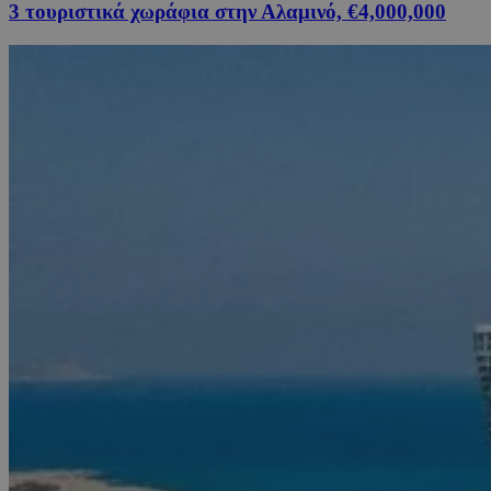
3 τουριστικά χωράφια στην Αλαμινό, €4,000,000