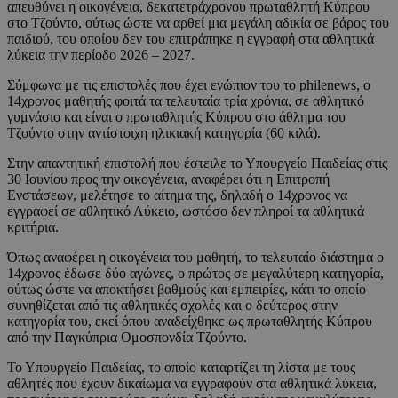
απευθύνει η οικογένεια, δεκατετράχρονου πρωταθλητή Κύπρου
στο Τζούντο, ούτως ώστε να αρθεί μια μεγάλη αδικία σε βάρος του
παιδιού, του οποίου δεν του επιτράπηκε η εγγραφή στα αθλητικά
λύκεια την περίοδο 2026 – 2027.
Σύμφωνα με τις επιστολές που έχει ενώπιον του το philenews, ο
14χρονος μαθητής φοιτά τα τελευταία τρία χρόνια, σε αθλητικό
γυμνάσιο και είναι ο πρωταθλητής Κύπρου στο άθλημα του
Τζούντο στην αντίστοιχη ηλικιακή κατηγορία (60 κιλά).
Στην απαντητική επιστολή που έστειλε το Υπουργείο Παιδείας στις
30 Ιουνίου προς την οικογένεια, αναφέρει ότι η Επιτροπή
Ενστάσεων, μελέτησε το αίτημα της, δηλαδή ο 14χρονος να
εγγραφεί σε αθλητικό Λύκειο, ωστόσο δεν πληροί τα αθλητικά
κριτήρια.
Όπως αναφέρει η οικογένεια του μαθητή, το τελευταίο διάστημα ο
14χρονος έδωσε δύο αγώνες, ο πρώτος σε μεγαλύτερη κατηγορία,
ούτως ώστε να αποκτήσει βαθμούς και εμπειρίες, κάτι το οποίο
συνηθίζεται από τις αθλητικές σχολές και ο δεύτερος στην
κατηγορία του, εκεί όπου αναδείχθηκε ως πρωταθλητής Κύπρου
από την Παγκύπρια Ομοσπονδία Τζούντο.
Το Υπουργείο Παιδείας, το οποίο καταρτίζει τη λίστα με τους
αθλητές που έχουν δικαίωμα να εγγραφούν στα αθλητικά λύκεια,