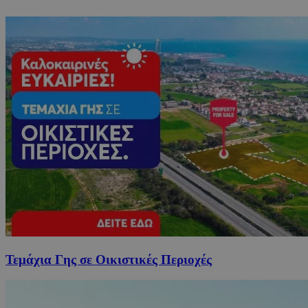
Τεμάχια Γης σε Οικιστικές Περιοχές