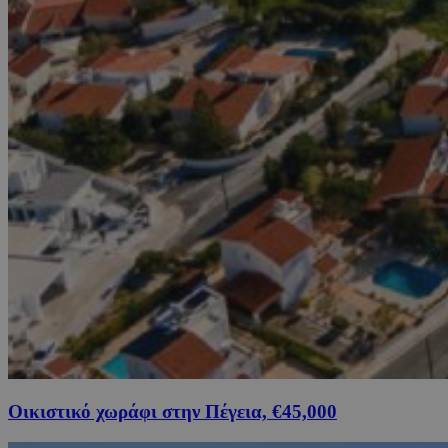
Οικιστικό χωράφι στην Πέγεια, €45,000