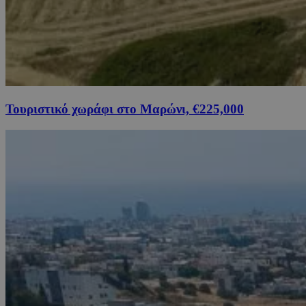
Τουριστικό χωράφι στο Μαρώνι, €225,000