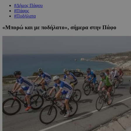
#Δήμος Πάφου
#Πάφος
#Ποδήλατα
«Mπορώ και με ποδήλατο», σήμερα στην Πάφο