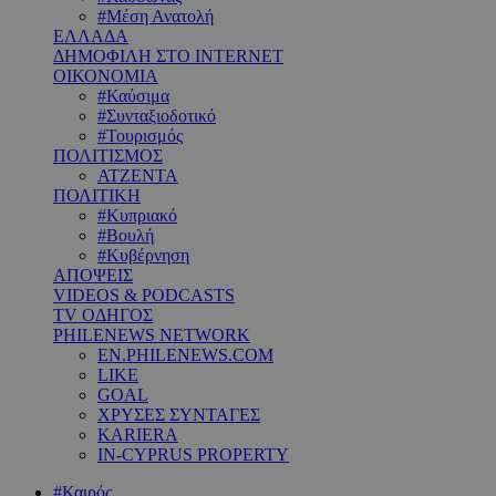
#Μέση Ανατολή
ΕΛΛΑΔΑ
ΔΗΜΟΦΙΛΗ ΣΤΟ INTERNET
ΟΙΚΟΝΟΜΙΑ
#Καύσιμα
#Συνταξιοδοτικό
#Τουρισμός
ΠΟΛΙΤΙΣΜΟΣ
ΑΤΖΕΝΤΑ
ΠΟΛΙΤΙΚΗ
#Κυπριακό
#Βουλή
#Κυβέρνηση
ΑΠΟΨΕΙΣ
VIDEOS & PODCASTS
TV ΟΔΗΓΟΣ
PHILENEWS NETWORK
EN.PHILENEWS.COM
LIKE
GOAL
ΧΡΥΣΕΣ ΣΥΝΤΑΓΕΣ
KARIERA
IN-CYPRUS PROPERTY
#Καιρός