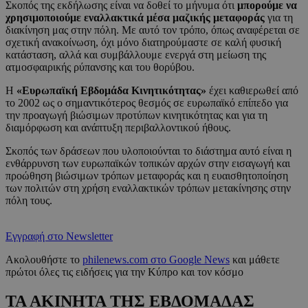
Σκοπός της εκδήλωσης είναι να δοθεί το μήνυμα ότι
μπορούμε να
χρησιμοποιούμε εναλλακτικά μέσα μαζικής μεταφοράς
για τη
διακίνηση μας στην πόλη. Με αυτό τον τρόπο, όπως αναφέρεται σε
σχετική ανακοίνωση, όχι μόνο διατηρούμαστε σε καλή φυσική
κατάσταση, αλλά και συμβάλλουμε ενεργά στη μείωση της
ατμοσφαιρικής ρύπανσης και του θορύβου.
Η
«Ευρωπαϊκή Εβδομάδα Κινητικότητας»
έχει καθιερωθεί από
το 2002 ως ο σημαντικότερος θεσμός σε ευρωπαϊκό επίπεδο για
την προαγωγή βιώσιμων προτύπων κινητικότητας και για τη
διαμόρφωση και ανάπτυξη περιβαλλοντικού ήθους.
Σκοπός των δράσεων που υλοποιούνται το διάστημα αυτό είναι η
ενθάρρυνση των ευρωπαϊκών τοπικών αρχών στην εισαγωγή και
προώθηση βιώσιμων τρόπων μεταφοράς και η ευαισθητοποίηση
των πολιτών στη χρήση εναλλακτικών τρόπων μετακίνησης στην
πόλη τους.
Εγγραφή στο Newsletter
Ακολουθήστε το
philenews.com στο Google News
και μάθετε
πρώτοι όλες τις ειδήσεις για την Κύπρο και τον κόσμο
ΤΑ ΑΚΙΝΗΤΑ ΤΗΣ ΕΒΔΟΜΑΔΑΣ