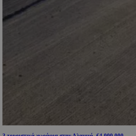
3 τουριστικά χωράφια στην Αλαμινό, €4,000,000