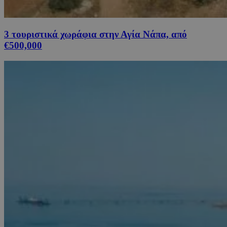
3 τουριστικά χωράφια στην Αγία Νάπα, από
€500,000