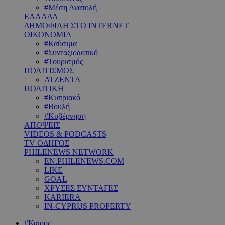
#Μέση Ανατολή
ΕΛΛΑΔΑ
ΔΗΜΟΦΙΛΗ ΣΤΟ INTERNET
ΟΙΚΟΝΟΜΙΑ
#Καύσιμα
#Συνταξιοδοτικό
#Τουρισμός
ΠΟΛΙΤΙΣΜΟΣ
ΑΤΖΕΝΤΑ
ΠΟΛΙΤΙΚΗ
#Κυπριακό
#Βουλή
#Κυβέρνηση
ΑΠΟΨΕΙΣ
VIDEOS & PODCASTS
TV ΟΔΗΓΟΣ
PHILENEWS NETWORK
EN.PHILENEWS.COM
LIKE
GOAL
ΧΡΥΣΕΣ ΣΥΝΤΑΓΕΣ
KARIERA
IN-CYPRUS PROPERTY
#Καιρός