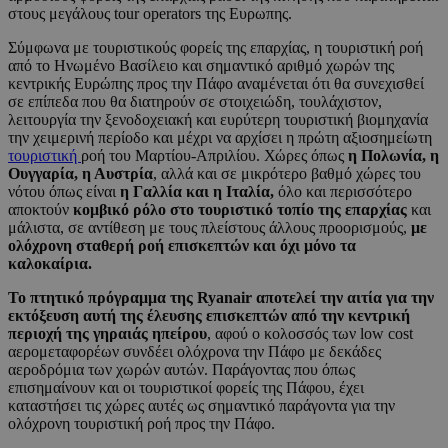
στους μεγάλους tour operators της Ευρωπης.
Σύμφωνα με τουριστικούς φορείς της επαρχίας, η τουριστική ροή
από το Ηνωμένο Βασίλειο και σημαντικό αριθμό χωρών της
κεντρικής Ευρώπης προς την Πάφο αναμένεται ότι θα συνεχισθεί
σε επίπεδα που θα διατηρούν σε στοιχειώδη, τουλάχιστον,
λειτουργία την ξενοδοχειακή και ευρύτερη τουριστική βιομηχανία
την χειμερινή περίοδο και μέχρι να αρχίσει η πρώτη αξιοσημείωτη
τουριστική
ροή του Μαρτίου-Απριλίου. Χώρες όπως
η Πολωνία, η
Ουγγαρία, η Αυστρία
, αλλά και σε μικρότερο βαθμό χώρες του
νότου όπως είναι
η Γαλλία και η Ιταλία,
όλο και περισσότερο
αποκτούν
κομβικό ρόλο στο τουριστικό τοπίο της επαρχίας
και
μάλιστα, σε αντίθεση με τους πλείστους άλλους προορισμούς,
με
ολόχρονη σταθερή ροή επισκεπτών και όχι μόνο τα
καλοκαίρια.
Το πτητικό πρόγραμμα της Ryanair αποτελεί την αιτία για την
εκτόξευση αυτή της έλευσης επισκεπτών από την κεντρική
περιοχή της γηραιάς ηπείρου
, αφού ο κολοσσός των low cost
αερομεταφορέων συνδέει ολόχρονα την Πάφο με δεκάδες
αεροδρόμια των χωρών αυτών. Παράγοντας που όπως
επισημαίνουν και οι τουριστικοί φορείς της Πάφου, έχει
καταστήσει τις χώρες αυτές ως σημαντικό παράγοντα για την
ολόχρονη τουριστική ροή προς την Πάφο.