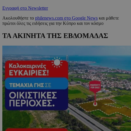
Εγγραφή στο Newsletter
Ακολουθήστε το
philenews.com στο Google News
και μάθετε
πρώτοι όλες τις ειδήσεις για την Κύπρο και τον κόσμο
ΤΑ ΑΚΙΝΗΤΑ ΤΗΣ ΕΒΔΟΜΑΔΑΣ