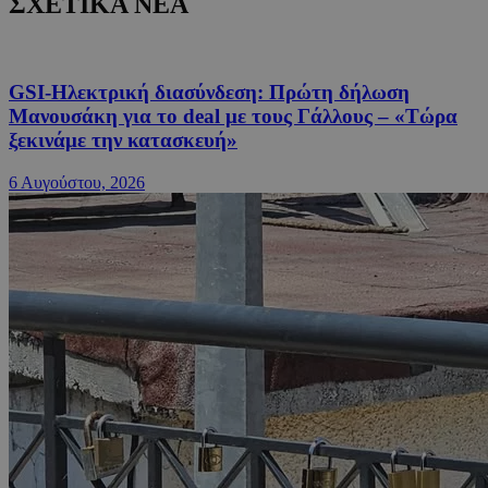
ΣΧΕΤΙΚΑ ΝΕΑ
GSI-Ηλεκτρική διασύνδεση: Πρώτη δήλωση
Μανουσάκη για το deal με τους Γάλλους – «Τώρα
ξεκινάμε την κατασκευή»
6 Αυγούστου, 2026