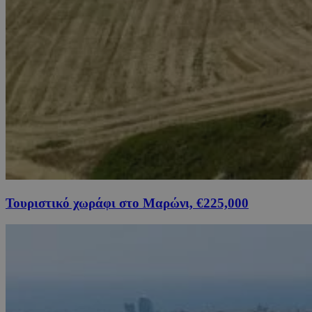
Τουριστικό χωράφι στο Μαρώνι, €225,000