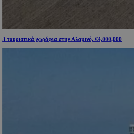
3 τουριστικά χωράφια στην Αλαμινό, €4,000,000