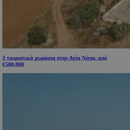
3 τουριστικά χωράφια στην Αγία Νάπα, από
€500,000