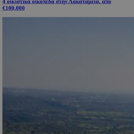
4 οικιστικά οικόπεδα στην Λακατάμεια, από
€100,000