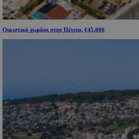
Οικιστικό χωράφι στην Πέγεια, €45,000