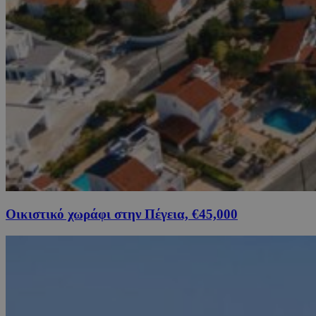
Οικιστικό χωράφι στην Πέγεια, €45,000