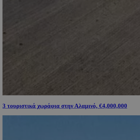
3 τουριστικά χωράφια στην Αλαμινό, €4,000,000