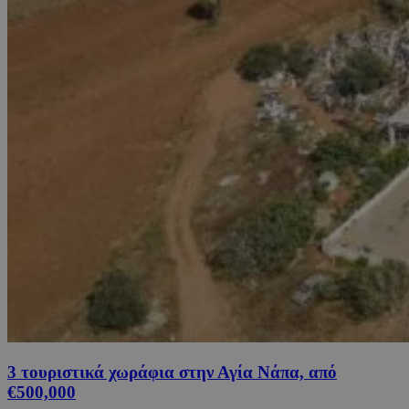
3 τουριστικά χωράφια στην Αγία Νάπα, από
€500,000