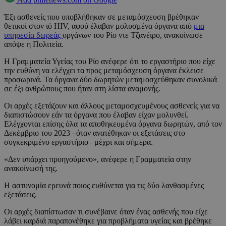
Έξι ασθενείς που υποβλήθηκαν σε μεταμόσχευση βρέθηκαν
θετικοί στον ιό HIV, αφού έλαβαν μολυσμένα όργανα από
μια
υπηρεσία δωρεάς
οργάνων του Ρίο ντε Τζανέιρο, ανακοίνωσε
απόψε η Πολιτεία.
Η Γραμματεία Υγείας του Ρίο ανέφερε ότι το εργαστήριο που είχε
την ευθύνη να ελέγχει τα προς μεταμόσχευση όργανα έκλεισε
προσωρινά. Τα όργανα δύο δωρητών μεταμοσχεύθηκαν συνολικά
σε έξι ανθρώπους που ήταν στη λίστα αναμονής.
Οι αρχές εξετάζουν και άλλους μεταμοσχευμένους ασθενείς για να
διαπιστώσουν εάν τα όργανα που έλαβαν είχαν μολυνθεί.
Ελέγχονται επίσης όλα τα αποθηκευμένα όργανα δωρητών, από τον
Δεκέμβριο του 2023 –όταν ανατέθηκαν οι εξετάσεις στο
συγκεκριμένο εργαστήριο– μέχρι και σήμερα.
«Δεν υπάρχει προηγούμενο», ανέφερε η Γραμματεία στην
ανακοίνωσή της.
Η αστυνομία ερευνά ποιος ευθύνεται για τις δύο λανθασμένες
εξετάσεις.
Οι αρχές διαπίστωσαν τι συνέβαινε όταν ένας ασθενής που είχε
λάβει καρδιά παραπονέθηκε για προβλήματα υγείας και βρέθηκε