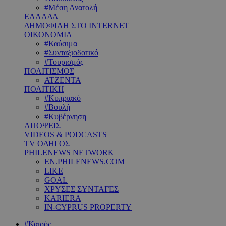
#Μέση Ανατολή
ΕΛΛΑΔΑ
ΔΗΜΟΦΙΛΗ ΣΤΟ INTERNET
ΟΙΚΟΝΟΜΙΑ
#Καύσιμα
#Συνταξιοδοτικό
#Τουρισμός
ΠΟΛΙΤΙΣΜΟΣ
ΑΤΖΕΝΤΑ
ΠΟΛΙΤΙΚΗ
#Κυπριακό
#Βουλή
#Κυβέρνηση
ΑΠΟΨΕΙΣ
VIDEOS & PODCASTS
TV ΟΔΗΓΟΣ
PHILENEWS NETWORK
EN.PHILENEWS.COM
LIKE
GOAL
ΧΡΥΣΕΣ ΣΥΝΤΑΓΕΣ
KARIERA
IN-CYPRUS PROPERTY
#Καιρός