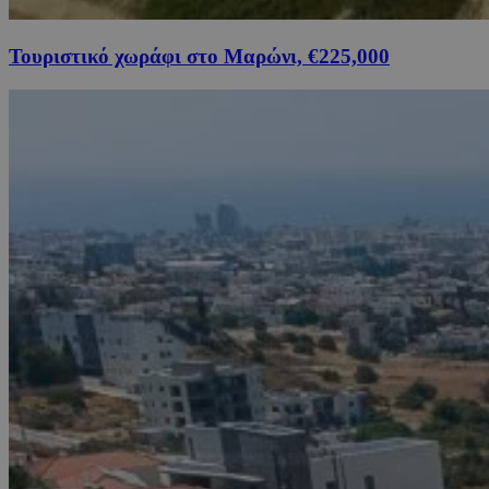
Τουριστικό χωράφι στο Μαρώνι, €225,000