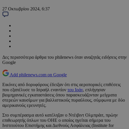
27 Οκτωβρίου 2024, 6:37
Δες περισσότερα άρθρα του philenews όταν αναζητάς ειδήσεις στην
Google
Add philenews.com on Google
Εικόνες από δορυφόρους έδειξαν ότι στις αεροπορικές επιθέσεις
που εξαπέλυσε το Ισραήλ εναντίον
του Ιράν
, επλήγησαν
βιομηχανικές εγκαταστάσεις όπου παρασκευάζονταν μείγματα
στερεών καυσίμων για βαλλιστικούς πυραύλους, σύμφωνα με δύο
αμερικανούς ερευνητές.
Στο συμπέρασμα αυτό κατέληξαν ο Ντέιβιντ Ολμπράιτ, πρώην
επιθεωρητής όπλων του ΟΗΕ ο οποίος ηγείται σήμερα του
Ινστιτούτου Επιστήμης και Διεθνούς Ασφάλειας (Institute for