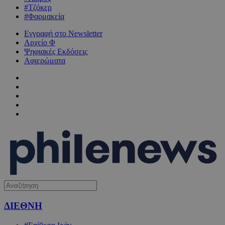
#Τζόκερ
#Φαρμακεία
Εγγραφή στο Newsletter
Αρχείο Φ
Ψηφιακές Εκδόσεις
Αφιερώματα
ΔΙΕΘΝΗ