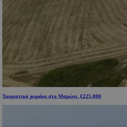
Τουριστικό χωράφι στο Μαρώνι, €225,000