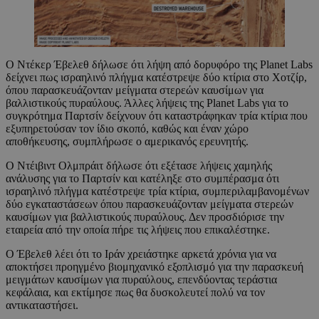
Ο Ντέκερ Έβελεθ δήλωσε ότι λήψη από δορυφόρο της Planet Labs
δείχνει πως ισραηλινό πλήγμα κατέστρεψε δύο κτίρια στο Χοτζίρ,
όπου παρασκευάζονταν μείγματα στερεών καυσίμων για
βαλλιστικούς πυραύλους. Άλλες λήψεις της Planet Labs για το
συγκρότημα Παρτσίν δείχνουν ότι καταστράφηκαν τρία κτίρια που
εξυπηρετούσαν τον ίδιο σκοπό, καθώς και έναν χώρο
αποθήκευσης, συμπλήρωσε ο αμερικανός ερευνητής.
Ο Ντέιβιντ Ολμπράιτ δήλωσε ότι εξέτασε λήψεις χαμηλής
ανάλυσης για το Παρτσίν και κατέληξε στο συμπέρασμα ότι
ισραηλινό πλήγμα κατέστρεψε τρία κτίρια, συμπεριλαμβανομένων
δύο εγκαταστάσεων όπου παρασκευάζονταν μείγματα στερεών
καυσίμων για βαλλιστικούς πυραύλους. Δεν προσδιόρισε την
εταιρεία από την οποία πήρε τις λήψεις που επικαλέστηκε.
Ο Έβελεθ λέει ότι το Ιράν χρειάστηκε αρκετά χρόνια για να
αποκτήσει προηγμένο βιομηχανικό εξοπλισμό για την παρασκευή
μειγμάτων καυσίμων για πυραύλους, επενδύοντας τεράστια
κεφάλαια, και εκτίμησε πως θα δυσκολευτεί πολύ να τον
αντικαταστήσει.