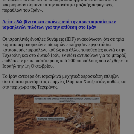
«περιόρισαν σημαντικά την ικανότητα μαζικής παραγωγής
πυραύλων του Ιράν».
Δείτε εδώ βίντεο και εικόνες από την προετοιμασία των
ισραηλινών πιλότων για την επίθεση στο Ιράν
Οι ισραηλινές ένοπλες δυνάμεις (IDF) ανακοίνωσαν ότι σε τρία
κύματα αεροπορικών επιδρομών επλήγησαν εργοστάσια
κατασκευής πυραύλων, καθώς και άλλες τοποθεσίες κοντά στην
Τεχεράνη και στο δυτικό Ιράν, εν είδει αντιποίνων για το μπαράζ
επιθέσεων με περισσότερους από 200 πυραύλους που δέχθηκε το
Ισραήλ την 1η Οκτωβρίου.
Το Ιράν ανέφερε ότι ισραηλινά μαχητικά αεροσκάφη έπληξαν
συστήματα ραντάρ στις επαρχίες Ιλάμ και Χουζεστάν, καθώς και
στα περίχωρα της Τεχεράνης.