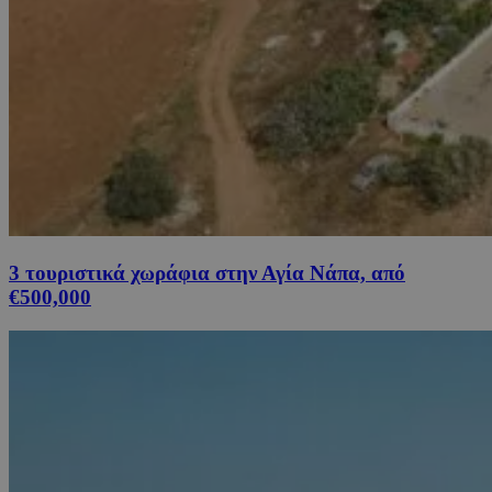
3 τουριστικά χωράφια στην Αγία Νάπα, από
€500,000