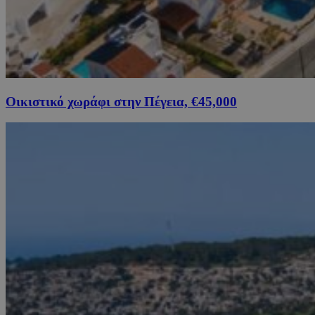
Οικιστικό χωράφι στην Πέγεια, €45,000