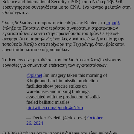
Science and International Security / ISIS) και ο Ντέκερ Έβελεθ,
ερευνητής που συνεργάζεται με το CNA, ένα κέντρο μελετών στην
Ουάσινγκτον.
Όπως δήλωσαν στο πρακτορείο ειδήσεων Reuters, το
Ισραήλ
έπληξε το Παρτσίν, ένα τεράστιο συγκρότημα στρατιωτικών
εγκαταστάσεων κοντά στην πρωτεύουσα του Ιράν. Ο Έβελεθ
ανέφερε ότι οι ισραηλινές ένοπλες δυνάμεις έπληξαν επίσης την
τοποθεσία Χοτζίρ στα περίχωρα της Τεχεράνης, όπου βρίσκεται
εργοστάσιο κατασκευής πυραύλων.
Το Reuters είχε μεταδώσει τον Ιούλιο ότι στο Χοτζίρ γίνονταν
εργασίες για σημαντική επέκταση των εγκαταστάσεων.
@planet
3m imagery taken this morning of
Khojir and Parchin missile production
facilities show precise strikes on
warehouses and mixing buildings
associated with the production of solid-
fueled ballistic missiles.
pic.twitter.com/Qpodu4pN5m
— Decker Eveleth (@dex_eve)
October
26, 2024
Ο Έβελεθ τόνισε ότι τα ισραηλινά πλήγματα είναι πιθανό να