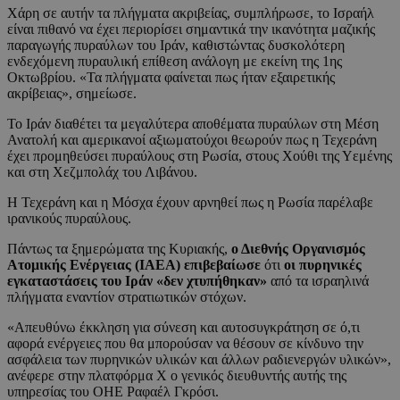
Χάρη σε αυτήν τα πλήγματα ακριβείας, συμπλήρωσε, το Ισραήλ
είναι πιθανό να έχει περιορίσει σημαντικά την ικανότητα μαζικής
παραγωγής πυραύλων του Ιράν, καθιστώντας δυσκολότερη
ενδεχόμενη πυραυλική επίθεση ανάλογη με εκείνη της 1ης
Οκτωβρίου. «Τα πλήγματα φαίνεται πως ήταν εξαιρετικής
ακρίβειας», σημείωσε.
Το Ιράν διαθέτει τα μεγαλύτερα αποθέματα πυραύλων στη Μέση
Ανατολή και αμερικανοί αξιωματούχοι θεωρούν πως η Τεχεράνη
έχει προμηθεύσει πυραύλους στη Ρωσία, στους Χούθι της Υεμένης
και στη Χεζμπολάχ του Λιβάνου.
Η Τεχεράνη και η Μόσχα έχουν αρνηθεί πως η Ρωσία παρέλαβε
ιρανικούς πυραύλους.
Πάντως τα ξημερώματα της Κυριακής,
ο Διεθνής Οργανισμός
Ατομικής Ενέργειας (ΙΑΕΑ) επιβεβαίωσε
ότι
οι πυρηνικές
εγκαταστάσεις του Ιράν «δεν χτυπήθηκαν»
από τα ισραηλινά
πλήγματα εναντίον στρατιωτικών στόχων.
«Απευθύνω έκκληση για σύνεση και αυτοσυγκράτηση σε ό,τι
αφορά ενέργειες που θα μπορούσαν να θέσουν σε κίνδυνο την
ασφάλεια των πυρηνικών υλικών και άλλων ραδιενεργών υλικών»,
ανέφερε στην πλατφόρμα Χ ο γενικός διευθυντής αυτής της
υπηρεσίας του ΟΗΕ Ραφαέλ Γκρόσι.