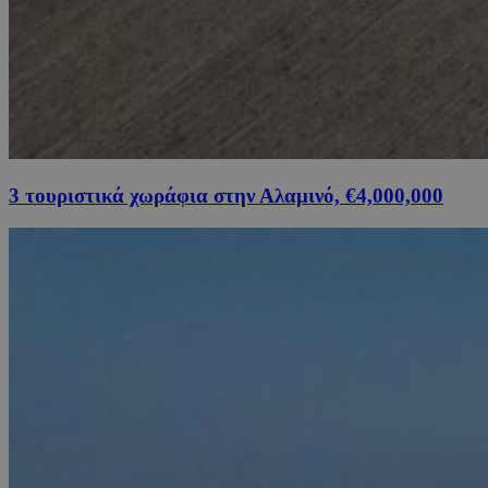
3 τουριστικά χωράφια στην Αλαμινό, €4,000,000