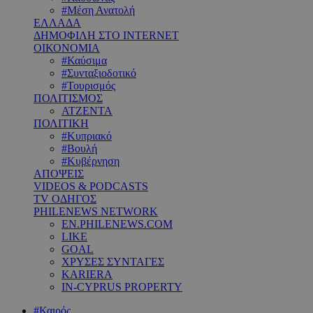
#Μέση Ανατολή
ΕΛΛΑΔΑ
ΔΗΜΟΦΙΛΗ ΣΤΟ INTERNET
ΟΙΚΟΝΟΜΙΑ
#Καύσιμα
#Συνταξιοδοτικό
#Τουρισμός
ΠΟΛΙΤΙΣΜΟΣ
ΑΤΖΕΝΤΑ
ΠΟΛΙΤΙΚΗ
#Κυπριακό
#Βουλή
#Κυβέρνηση
ΑΠΟΨΕΙΣ
VIDEOS & PODCASTS
TV ΟΔΗΓΟΣ
PHILENEWS NETWORK
EN.PHILENEWS.COM
LIKE
GOAL
ΧΡΥΣΕΣ ΣΥΝΤΑΓΕΣ
KARIERA
IN-CYPRUS PROPERTY
#Καιρός