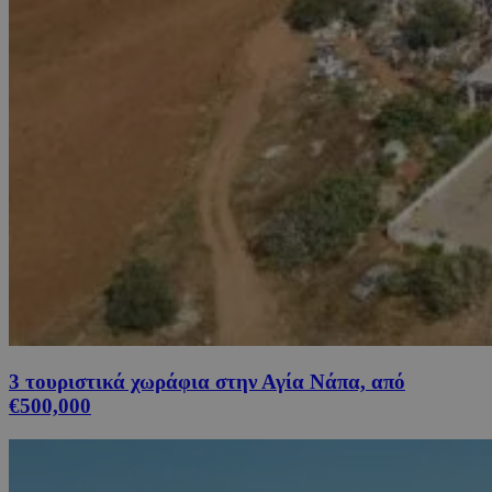
3 τουριστικά χωράφια στην Αγία Νάπα, από
€500,000