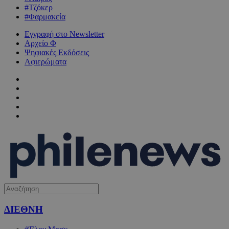
#Τζόκερ
#Φαρμακεία
Εγγραφή στο Newsletter
Αρχείο Φ
Ψηφιακές Εκδόσεις
Αφιερώματα
ΔΙΕΘΝΗ