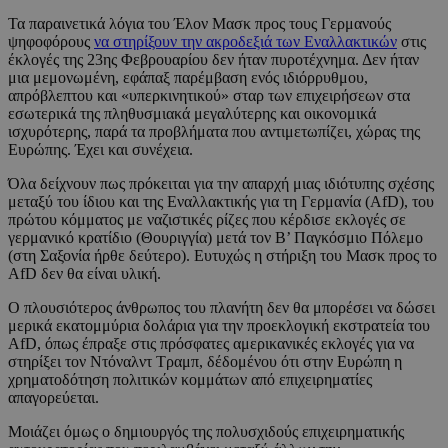
Τα παραινετικά λόγια του Έλον Μασκ προς τους Γερμανούς
ψηφοφόρους
να στηρίξουν την ακροδεξιά των Εναλλακτικών
στις
έκλογές της 23ης Φεβρουαρίου δεν ήταν πυροτέχνημα. Δεν ήταν
μια μεμονωμένη, εφάπαξ παρέμβαση ενός ιδιόρρυθμου,
απρόβλεπτου και «υπερκινητικού» σταρ των επιχειρήσεων στα
εσωτερικά της πληθυσμιακά μεγαλύτερης και οικονομικά
ισχυρότερης, παρά τα προβλήματα που αντιμετωπίζει, χώρας της
Ευρώπης. Έχει και συνέχεια.
Όλα δείχνουν πως πρόκειται για την απαρχή μιας ιδιότυπης σχέσης
μεταξύ του ίδιου και της Εναλλακτικής για τη Γερμανία (AfD), του
πρώτου κόμματος με ναζιστικές ρίζες που κέρδισε εκλογές σε
γερμανικό κρατίδιο (Θουριγγία) μετά τον Β’ Παγκόσμιο Πόλεμο
(στη Σαξονία ήρθε δεύτερο). Ευτυχώς η στήριξη του Μασκ προς το
AfD δεν θα είναι υλική.
Ο πλουσιότερος άνθρωπος του πλανήτη δεν θα μπορέσει να δώσει
μερικά εκατομμύρια δολάρια για την προεκλογική εκστρατεία του
AfD, όπως έπραξε στις πρόσφατες αμερικανικές εκλογές για να
στηρίξει τον Ντόναλντ Τραμπ, δέδομένου ότι στην Ευρώπη η
χρηματοδότηση πολιτικών κομμάτων από επιχειρηματίες
απαγορεύεται.
Μοιάζει όμως ο δημιουργός της πολυσχιδούς επιχειρηματικής