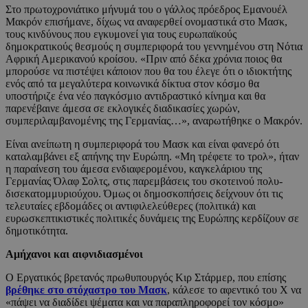
Στο πρωτοχρονιάτικο μήνυμά του ο γάλλος πρόεδρος Εμανουέλ
Μακρόν επισήμανε, δίχως να αναφερθεί ονομαστικά στο Μασκ,
τους κινδύνους που εγκυμονεί για τους ευρωπαϊκούς
δημοκρατικούς θεσμούς η συμπεριφορά του γεννημένου στη Νότια
Αφρική Αμερικανού κροίσου. «Πριν από δέκα χρόνια ποιος θα
μπορούσε να πιστέψει κάποιον που θα του έλεγε ότι ο ιδιοκτήτης
ενός από τα μεγαλύτερα κοινωνικά δίκτυα στον κόσμο θα
υποστήριζε ένα νέο παγκόσμιο αντιδραστικό κίνημα και θα
παρενέβαινε άμεσα σε εκλογικές διαδικασίες χωρών,
συμπεριλαμβανομένης της Γερμανίας…», αναρωτήθηκε ο Μακρόν.
Είναι ανείπωτη η συμπεριφορά του Μασκ και είναι φανερό ότι
καταλαμβάνει εξ απήνης την Ευρώπη. «Μη τρέφετε το τρολ», ήταν
η παραίνεση του άμεσα ενδιαφερομένου, καγκελάριου της
Γερμανίας Όλαφ Σολτς, στις παρεμβάσεις του σκοτεινού πολυ-
δισεκατομμυριούχου. Όμως οι δημοσκοπήσεις δείχνουν ότι τις
τελευταίες εβδομάδες οι αντιφιλελεύθερες (πολιτικά) και
ευρωσκεπτικιστικές πολιτικές δυνάμεις της Ευρώπης κερδίζουν σε
δημοτικότητα.
Αμήχανοι και αιφνιδιασμένοι
Ο Εργατικός βρετανός πρωθυπουργός Κιρ Στάρμερ, που επίσης
βρέθηκε στο στόχαστρο του Μασκ
, κάλεσε το αφεντικό του Χ να
«πάψει να διαδίδει ψέματα και να παραπληροφορεί τον κόσμο»