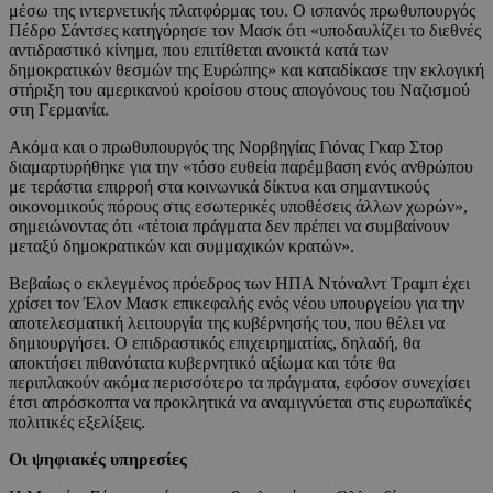
μέσω της ιντερνετικής πλατφόρμας του. Ο ισπανός πρωθυπουργός
Πέδρο Σάντσες κατηγόρησε τον Μασκ ότι «υποδαυλίζει το διεθνές
αντιδραστικό κίνημα, που επιτίθεται ανοικτά κατά των
δημοκρατικών θεσμών της Ευρώπης» και καταδίκασε την εκλογική
στήριξη του αμερικανού κροίσου στους απογόνους του Ναζισμού
στη Γερμανία.
Ακόμα και ο πρωθυπουργός της Νορβηγίας Γιόνας Γκαρ Στορ
διαμαρτυρήθηκε για την «τόσο ευθεία παρέμβαση ενός ανθρώπου
με τεράστια επιρροή στα κοινωνικά δίκτυα και σημαντικούς
οικονομικούς πόρους στις εσωτερικές υποθέσεις άλλων χωρών»,
σημειώνοντας ότι «τέτοια πράγματα δεν πρέπει να συμβαίνουν
μεταξύ δημοκρατικών και συμμαχικών κρατών».
Βεβαίως ο εκλεγμένος πρόεδρος των ΗΠΑ Ντόναλντ Τραμπ έχει
χρίσει τον Έλον Μασκ επικεφαλής ενός νέου υπουργείου για την
αποτελεσματική λειτουργία της κυβέρνησής του, που θέλει να
δημιουργήσει. Ο επιδραστικός επιχειρηματίας, δηλαδή, θα
αποκτήσει πιθανότατα κυβερνητικό αξίωμα και τότε θα
περιπλακούν ακόμα περισσότερο τα πράγματα, εφόσον συνεχίσει
έτσι απρόσκοπτα να προκλητικά να αναμιγνύεται στις ευρωπαϊκές
πολιτικές εξελίξεις.
Οι ψηφιακές υπηρεσίες