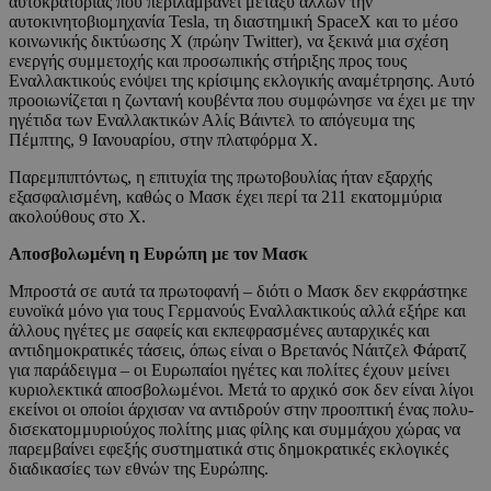
αυτοκρατορίας που περιλαμβάνει μεταξύ άλλων την
αυτοκινητοβιομηχανία Tesla, τη διαστημική SpaceX και το μέσο
κοινωνικής δικτύωσης Χ (πρώην Twitter), να ξεκινά μια σχέση
ενεργής συμμετοχής και προσωπικής στήριξης προς τους
Εναλλακτικούς ενόψει της κρίσιμης εκλογικής αναμέτρησης. Αυτό
προοιωνίζεται η ζωντανή κουβέντα που συμφώνησε να έχει με την
ηγέτιδα των Εναλλακτικών Αλίς Βάιντελ το απόγευμα της
Πέμπτης, 9 Ιανουαρίου, στην πλατφόρμα Χ.
Παρεμπιπτόντως, η επιτυχία της πρωτοβουλίας ήταν εξαρχής
εξασφαλισμένη, καθώς ο Μασκ έχει περί τα 211 εκατομμύρια
ακολούθους στο Χ.
Αποσβολωμένη η Ευρώπη με τον Μασκ
Μπροστά σε αυτά τα πρωτοφανή – διότι ο Μασκ δεν εκφράστηκε
ευνοϊκά μόνο για τους Γερμανούς Εναλλακτικούς αλλά εξήρε και
άλλους ηγέτες με σαφείς και εκπεφρασμένες αυταρχικές και
αντιδημοκρατικές τάσεις, όπως είναι ο Βρετανός Νάιτζελ Φάρατζ
για παράδειγμα – οι Ευρωπαίοι ηγέτες και πολίτες έχουν μείνει
κυριολεκτικά αποσβολωμένοι. Μετά το αρχικό σοκ δεν είναι λίγοι
εκείνοι οι οποίοι άρχισαν να αντιδρούν στην προοπτική ένας πολυ-
δισεκατομμυριούχος πολίτης μιας φίλης και συμμάχου χώρας να
παρεμβαίνει εφεξής συστηματικά στις δημοκρατικές εκλογικές
διαδικασίες των εθνών της Ευρώπης.