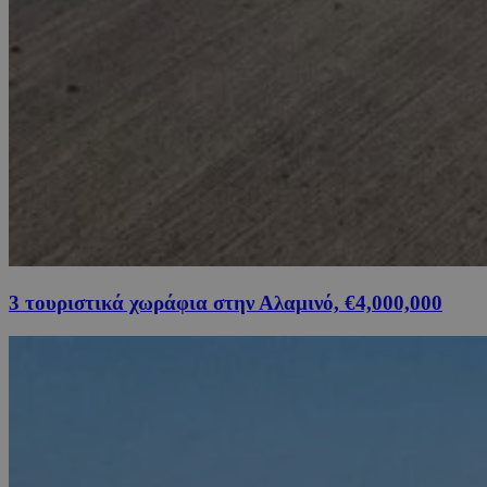
3 τουριστικά χωράφια στην Αλαμινό, €4,000,000