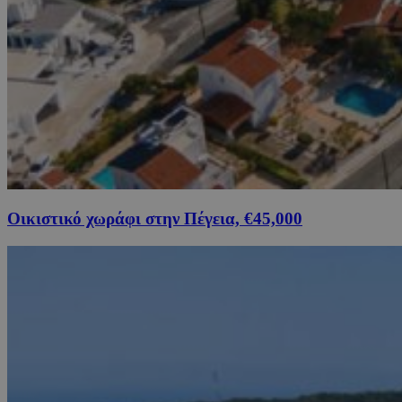
Οικιστικό χωράφι στην Πέγεια, €45,000