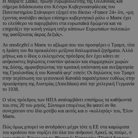
Η Μαριέτε Σάακε, πρώην ευρωβουλευτής της Ολλανδίας και
σήμερα διδάσκουσα στο Κέντρο Κυβερνοασφάλειας του
Πανεπιστημίου Στάνφορντ εξηγεί στο δίκτυο «France 24» ότι, «μη
έχοντας αναλάβει ακόμα επίσημο κυβερνητικό ρόλο ο Μασκ έχει
το ελεύθερο να παρεμβαίνει στα ευρωπαϊκά δρώμενα και να
επηρεάζει την κοινή γνώμη υπέρ κάποιων Ευρωπαίων πολιτικών
της φασίζουσας άκρας Δεξιάς».
Αν αποδεχθεί ο Μασκ το αξίωμα που του προσφέρει ο Τραμπ, τότε
η δράση του θα προκαλέσει μείζονα διπλωματικά ζητήματα. Αλλά
μήπως και ο ίδιος ο εκλεγμένος πρόεδρος δεν έχει κάνει σε
ανήκουστες δηλώσεις εναντίον φιλικών και συμμαχικών χωρών
της Δύσης, αμφισβητώντας την κρατική υπόσταση και ανεξαρτησία
της Γροιλανδίας ή του Καναδά φερ’ ειπείν; Οι δηλώσεις του Τραμπ
στην περίπτωση του γειτονικού Καναδά παραπέμπουν ευθέως στην
προσάρτηση της Αυστρίας (Anschluss) από την χιτλερική Γερμανία
το 1938.
Ο νέος πρόεδρος των ΗΠΑ αναλαμβάνει επισήμως τα καθήκοντά
του στις 20 του μηνός. Σύντομα επομένως θα φανεί αν θα
συνεχίσουν στο ίδιο μοτίβο και αυτός και ο «κολλητός» του, Έλον
Μασκ.
Πώς όμως μπορεί να αντιδράσει μέχρι τότε η ΕΕ στα καμώματα
του κροίσου που νομίζει ότι όλα του ανήκουν; Αρκεί, ας πούμε, ο
ευρωπαϊκός Νόμος για τις Ψηφιακές Υπηρεσίες (Digital Services