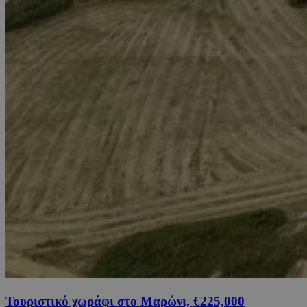
Τουριστικό χωράφι στο Μαρώνι, €225,000