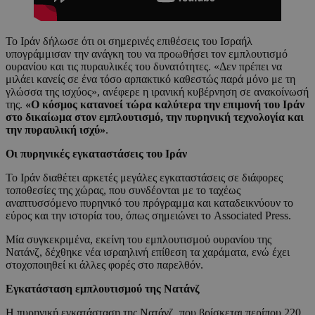
Το Ιράν δήλωσε ότι οι σημερινές επιθέσεις του Ισραήλ
υπογράμμισαν την ανάγκη του να προωθήσει τον εμπλουτισμό
ουρανίου και τις πυραυλικές του δυνατότητες. «Δεν πρέπει να
μιλάει κανείς σε ένα τόσο αρπακτικό καθεστώς παρά μόνο με τη
γλώσσα της ισχύος», ανέφερε η ιρανική κυβέρνηση σε ανακοίνωσή
της.
«Ο κόσμος κατανοεί τώρα καλύτερα την επιμονή του Ιράν
στο δικαίωμα στον εμπλουτισμό, την πυρηνική τεχνολογία και
την πυραυλική ισχύ»
.
Οι πυρηνικές εγκαταστάσεις του Ιράν
Το Ιράν διαθέτει αρκετές μεγάλες εγκαταστάσεις σε διάφορες
τοποθεσίες της χώρας, που συνδέονται με το ταχέως
αναπτυσσόμενο πυρηνικό του πρόγραμμα και καταδεικνύουν το
εύρος και την ιστορία του, όπως σημειώνει το Associated Press.
Μία συγκεκριμένα, εκείνη του εμπλουτισμού ουρανίου της
Νατάνζ, δέχθηκε νέα ισραηλινή επίθεση τα χαράματα, ενώ έχει
στοχοποιηθεί κι άλλες φορές στο παρελθόν.
Εγκατάσταση εμπλουτισμού της Νατάνζ
Η πυρηνική εγκατάσταση της Νατάνζ, που βρίσκεται περίπου 220