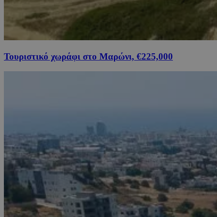
Τουριστικό χωράφι στο Μαρώνι, €225,000