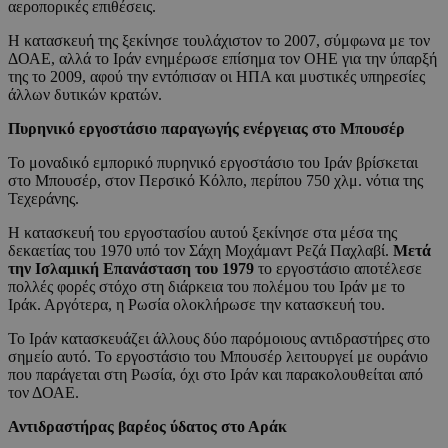
αεροπορικές επιθέσεις.
Η κατασκευή της ξεκίνησε τουλάχιστον το 2007, σύμφωνα με τον
ΔΟΑΕ, αλλά το Ιράν ενημέρωσε επίσημα τον ΟΗΕ για την ύπαρξή
της το 2009, αφού την εντόπισαν οι ΗΠΑ και μυστικές υπηρεσίες
άλλων δυτικών κρατών.
Πυρηνικό εργοστάσιο παραγωγής ενέργειας στο Μπουσέρ
Το μοναδικό εμπορικό πυρηνικό εργοστάσιο του Ιράν βρίσκεται
στο Μπουσέρ, στον Περσικό Κόλπο, περίπου 750 χλμ. νότια της
Τεχεράνης.
Η κατασκευή του εργοστασίου αυτού ξεκίνησε στα μέσα της
δεκαετίας του 1970 υπό τον Σάχη Μοχάμαντ Ρεζά Παχλαβί.
Μετά
την Ισλαμική Επανάσταση του 1979
το εργοστάσιο αποτέλεσε
πολλές φορές στόχο στη διάρκεια του πολέμου του Ιράν με το
Ιράκ. Αργότερα, η Ρωσία ολοκλήρωσε την κατασκευή του.
Το Ιράν κατασκευάζει άλλους δύο παρόμοιους αντιδραστήρες στο
σημείο αυτό. Το εργοστάσιο του Μπουσέρ λειτουργεί με ουράνιο
που παράγεται στη Ρωσία, όχι στο Ιράν και παρακολουθείται από
τον ΔΟΑΕ.
Αντιδραστήρας βαρέος ύδατος στο Αράκ