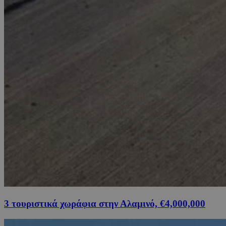
3 τουριστικά χωράφια στην Αλαμινό, €4,000,000