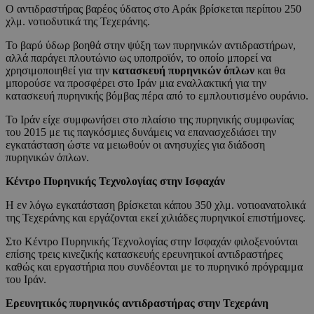
Ο αντιδραστήρας βαρέος ύδατος στο Αράκ βρίσκεται περίπου 250
χλμ. νοτιοδυτικά της Τεχεράνης.
Το βαρύ ύδωρ βοηθά στην ψύξη των πυρηνικών αντιδραστήρων,
αλλά παράγει πλουτώνιο ως υποπροϊόν, το οποίο μπορεί να
χρησιμοποιηθεί για την
κατασκευή πυρηνικών όπλων
και θα
μπορούσε να προσφέρει στο Ιράν μια εναλλακτική για την
κατασκευή πυρηνικής βόμβας πέρα από το εμπλουτισμένο ουράνιο.
Το Ιράν είχε συμφωνήσει στο πλαίσιο της πυρηνικής συμφωνίας
του 2015 με τις παγκόσμιες δυνάμεις να επανασχεδιάσει την
εγκατάσταση ώστε να μειωθούν οι ανησυχίες για διάδοση
πυρηνικών όπλων.
Κέντρο Πυρηνικής Τεχνολογίας στην Ισφαχάν
Η εν λόγω εγκατάσταση βρίσκεται κάπου 350 χλμ. νοτιοανατολικά
της Τεχεράνης και εργάζονται εκεί χιλιάδες πυρηνικοί επιστήμονες.
Στο Κέντρο Πυρηνικής Τεχνολογίας στην Ισφαχάν φιλοξενούνται
επίσης τρεις κινεζικής κατασκευής ερευνητικοί αντιδραστήρες
καθώς και εργαστήρια που συνδέονται με το πυρηνικό πρόγραμμα
του Ιράν.
Ερευνητικός πυρηνικός αντιδραστήρας στην Τεχεράνη