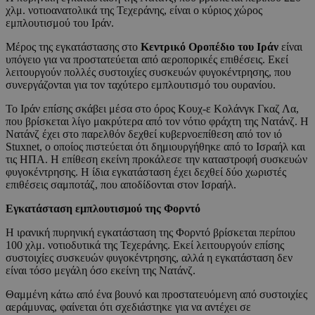
χλμ. νοτιοανατολικά της Τεχεράνης, είναι ο κύριος χώρος
εμπλουτισμού του Ιράν.
Μέρος της εγκατάστασης στο
Κεντρικό Οροπέδιο του Ιράν
είναι
υπόγειο για να προστατεύεται από αεροπορικές επιθέσεις. Εκεί
λειτουργούν πολλές συστοιχίες συσκευών φυγοκέντρησης, που
συνεργάζονται για τον ταχύτερο εμπλουτισμό του ουρανίου.
Το Ιράν επίσης σκάβει μέσα στο όρος Κουχ-ε Κολάνγκ Γκαζ Λα,
που βρίσκεται λίγο μακρύτερα από τον νότιο φράχτη της Νατάνζ. Η
Νατάνζ έχει στο παρελθόν δεχθεί κυβερνοεπίθεση από τον ιό
Stuxnet, ο οποίος πιστεύεται ότι δημιουργήθηκε από το Ισραήλ και
τις ΗΠΑ. Η επίθεση εκείνη προκάλεσε την καταστροφή συσκευών
φυγοκέντρησης. Η ίδια εγκατάσταση έχει δεχθεί δύο χωριστές
επιθέσεις σαμποτάζ, που αποδίδονται στον Ισραήλ.
Εγκατάσταση εμπλουτισμού της Φορντό
Η ιρανική πυρηνική εγκατάσταση της Φορντό βρίσκεται περίπου
100 χλμ. νοτιοδυτικά της Τεχεράνης. Εκεί λειτουργούν επίσης
συστοιχίες συσκευών φυγοκέντρησης, αλλά η εγκατάσταση δεν
είναι τόσο μεγάλη όσο εκείνη της Νατάνζ.
Θαμμένη κάτω από ένα βουνό και προστατευόμενη από συστοιχίες
αεράμυνας, φαίνεται ότι σχεδιάστηκε για να αντέχει σε