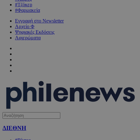
#Τζόκερ
#Φαρμακεία
Εγγραφή στο Newsletter
Αρχείο Φ
Ψηφιακές Εκδόσεις
Αφιερώματα
ΔΙΕΘΝΗ