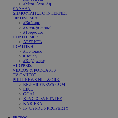
#Μέση Ανατολή
ΕΛΛΑΔΑ
ΔΗΜΟΦΙΛΗ ΣΤΟ INTERNET
ΟΙΚΟΝΟΜΙΑ
#Καύσιμα
#Συνταξιοδοτικό
#Τουρισμός
ΠΟΛΙΤΙΣΜΟΣ
ΑΤΖΕΝΤΑ
ΠΟΛΙΤΙΚΗ
#Κυπριακό
#Βουλή
#Κυβέρνηση
ΑΠΟΨΕΙΣ
VIDEOS & PODCASTS
TV ΟΔΗΓΟΣ
PHILENEWS NETWORK
EN.PHILENEWS.COM
LIKE
GOAL
ΧΡΥΣΕΣ ΣΥΝΤΑΓΕΣ
KARIERA
IN-CYPRUS PROPERTY
#Καιρός