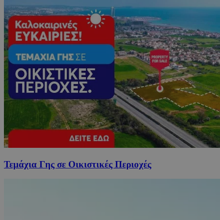
Τεμάχια Γης σε Οικιστικές Περιοχές