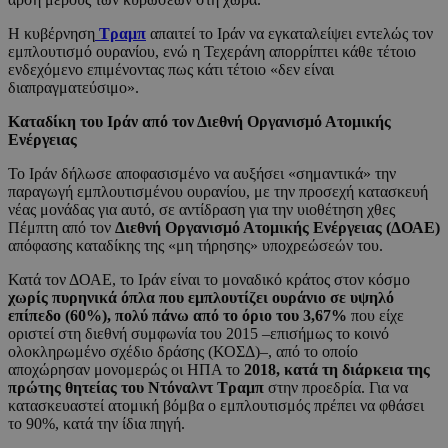
Η κυβέρνηση
Τραμπ
απαιτεί το Ιράν να εγκαταλείψει εντελώς τον
εμπλουτισμό ουρανίου, ενώ η Τεχεράνη απορρίπτει κάθε τέτοιο
ενδεχόμενο επιμένοντας πως κάτι τέτοιο «δεν είναι
διαπραγματεύσιμο».
Καταδίκη του Ιράν από τον Διεθνή Οργανισμό Ατομικής
Ενέργειας
Το Ιράν δήλωσε αποφασισμένο να αυξήσει «σημαντικά» την
παραγωγή εμπλουτισμένου ουρανίου, με την προσεχή κατασκευή
νέας μονάδας για αυτό, σε αντίδραση για την υιοθέτηση χθες
Πέμπτη από τον
Διεθνή Οργανισμό Ατομικής Ενέργειας (ΔΟΑΕ)
απόφασης καταδίκης της «μη τήρησης» υποχρεώσεών του.
Κατά τον ΔΟΑΕ, το Ιράν είναι το μοναδικό κράτος στον κόσμο
χωρίς πυρηνικά όπλα που εμπλουτίζει ουράνιο σε υψηλό
επίπεδο (60%), πολύ πάνω από το όριο του 3,67%
που είχε
οριστεί στη διεθνή συμφωνία του 2015 –επισήμως το κοινό
ολοκληρωμένο σχέδιο δράσης (ΚΟΣΔ)–, από το οποίο
αποχώρησαν μονομερώς οι ΗΠΑ το
2018, κατά τη διάρκεια της
πρώτης θητείας του Ντόναλντ Τραμπ
στην προεδρία. Για να
κατασκευαστεί ατομική βόμβα ο εμπλουτισμός πρέπει να φθάσει
το 90%, κατά την ίδια πηγή.