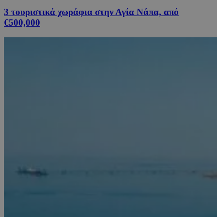
3 τουριστικά χωράφια στην Αγία Νάπα, από
€500,000