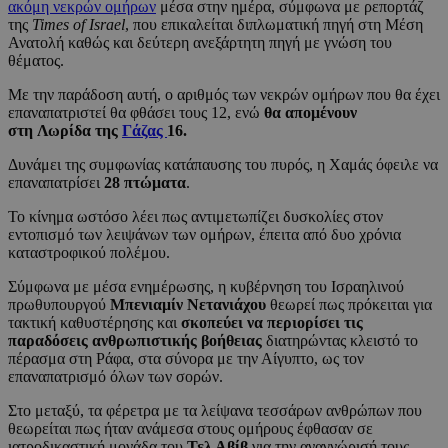
ακόμη νεκρών ομήρων
μέσα στην ημέρα, σύμφωνα με ρεπορτάζ
της
Times of Israel
, που επικαλείται διπλωματική πηγή στη Μέση
Ανατολή καθώς και δεύτερη ανεξάρτητη πηγή με γνώση του
θέματος.
Με την παράδοση αυτή, ο αριθμός των νεκρών ομήρων που θα έχει
επαναπατριστεί θα φθάσει τους 12, ενώ
θα απομένουν
στη Λωρίδα της
Γάζας
16.
Δυνάμει της συμφωνίας κατάπαυσης του πυρός, η Χαμάς όφειλε να
επαναπατρίσει
28 πτώματα
.
Το κίνημα ωστόσο λέει πως αντιμετωπίζει δυσκολίες στον
εντοπισμό των λειψάνων των ομήρων, έπειτα από δυο χρόνια
καταστροφικού πολέμου.
Σύμφωνα με μέσα ενημέρωσης, η κυβέρνηση του Ισραηλινού
πρωθυπουργού
Μπενιαμίν Νετανιάχου
θεωρεί πως πρόκειται για
τακτική καθυστέρησης και
σκοπεύει να περιορίσει τις
παραδόσεις
ανθρωπιστικής βοήθειας
διατηρώντας κλειστό το
πέρασμα στη Ράφα, στα σύνορα με την Αίγυπτο, ως τον
επαναπατρισμό όλων των σορών.
Στο μεταξύ, τα φέρετρα με τα λείψανα τεσσάρων ανθρώπων που
θεωρείται πως ήταν ανάμεσα στους ομήρους έφθασαν σε
ιατροδικαστική μονάδα του
Τελ Αβίβ
για την αναγνώρισή τους.