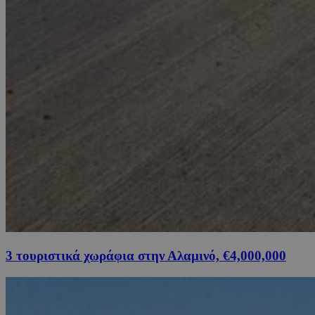
3 τουριστικά χωράφια στην Αλαμινό, €4,000,000