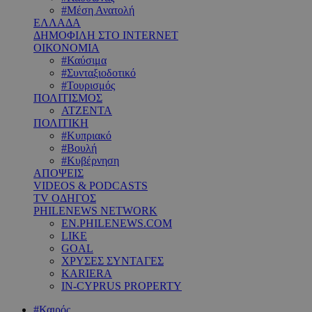
#Μέση Ανατολή
ΕΛΛΑΔΑ
ΔΗΜΟΦΙΛΗ ΣΤΟ INTERNET
ΟΙΚΟΝΟΜΙΑ
#Καύσιμα
#Συνταξιοδοτικό
#Τουρισμός
ΠΟΛΙΤΙΣΜΟΣ
ΑΤΖΕΝΤΑ
ΠΟΛΙΤΙΚΗ
#Κυπριακό
#Βουλή
#Κυβέρνηση
ΑΠΟΨΕΙΣ
VIDEOS & PODCASTS
TV ΟΔΗΓΟΣ
PHILENEWS NETWORK
EN.PHILENEWS.COM
LIKE
GOAL
ΧΡΥΣΕΣ ΣΥΝΤΑΓΕΣ
KARIERA
IN-CYPRUS PROPERTY
#Καιρός