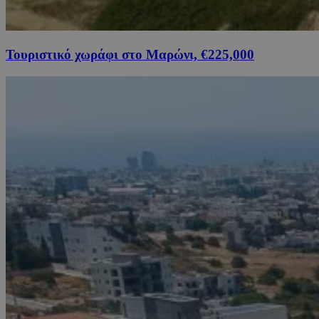
Τουριστικό χωράφι στο Μαρώνι, €225,000