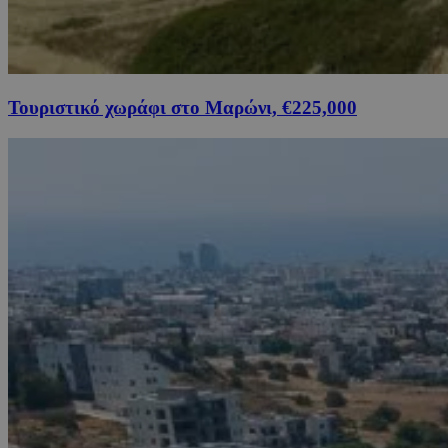
Τουριστικό χωράφι στο Μαρώνι, €225,000