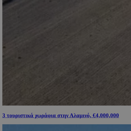
3 τουριστικά χωράφια στην Αλαμινό, €4,000,000