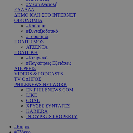
#Μέση Ανατολή
ΕΛΛΑΔΑ
ΔΗΜΟΦΙΛΗ ΣΤΟ INTERNET
ΟΙΚΟΝΟΜΙΑ
#Καύσιμα
#Συνταξιοδοτικό
#Τουρισμός
ΠΟΛΙΤΙΣΜΟΣ
ΑΤΖΕΝΤΑ
ΠΟΛΙΤΙΚΗ
#Κυπριακό
#Παγκύπριες Εξετάσεις
ΑΠΟΨΕΙΣ
VIDEOS & PODCASTS
TV ΟΔΗΓΟΣ
PHILENEWS NETWORK
EN.PHILENEWS.COM
LIKE
GOAL
ΧΡΥΣΕΣ ΣΥΝΤΑΓΕΣ
KARIERA
IN-CYPRUS PROPERTY
#Καιρός
#Τζόκερ