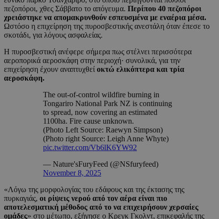
πεζοπόροι, χθες Σάββατο το απόγευμα.
Περίπου 40 πεζοπόροι
χρειάστηκε να απομακρυνθούν εσπευσμένα με εναέρια μέσα.
Ωστόσο η επιχείρηση της πυροσβεστικής ανεστάλη όταν έπεσε το
σκοτάδι, για λόγους ασφαλείας.
Η πυροσβεστική ανέφερε σήμερα πως στέλνει περισσότερα
αεροπορικά αεροσκάφη στην περιοχή· συνολικά, για την
επιχείρηση έχουν αναπτυχθεί
οκτώ ελικόπτερα και τρία
αεροσκάφη.
The out-of-control wildfire burning in
Tongariro National Park NZ is continuing
to spread, now covering an estimated
1100ha. Fire cause unknown.
(Photo Left Source: Raewyn Simpson)
(Photo right Source: Leigh Anne Whyte)
pic.twitter.com/Vb6lK6YW92
— Nature'sFuryFeed (@NSfuryfeed)
November 8, 2025
«Λόγω της μορφολογίας του εδάφους και της έκτασης της
πυρκαγιάς,
οι ρίψεις νερού από τον αέρα είναι πιο
αποτελεσματική μέθοδος από το να επιχειρήσουν χερσαίες
ομάδες
» στο μέτωπο, εξήγησε ο Κρεγκ Γκολντ, επικεφαλής της