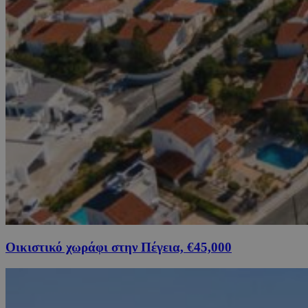
Οικιστικό χωράφι στην Πέγεια, €45,000