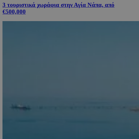
3 τουριστικά χωράφια στην Αγία Νάπα, από
€500,000