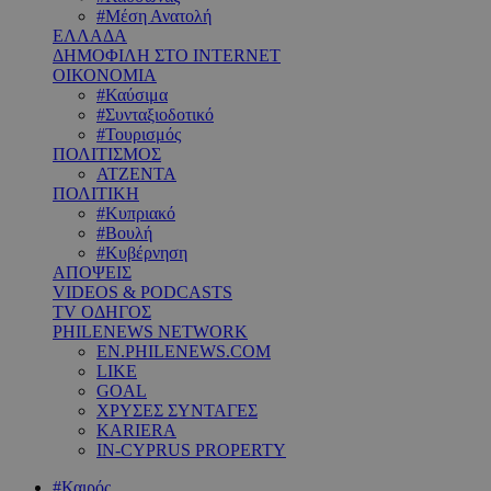
#Μέση Ανατολή
ΕΛΛΑΔΑ
ΔΗΜΟΦΙΛΗ ΣΤΟ INTERNET
ΟΙΚΟΝΟΜΙΑ
#Καύσιμα
#Συνταξιοδοτικό
#Τουρισμός
ΠΟΛΙΤΙΣΜΟΣ
ΑΤΖΕΝΤΑ
ΠΟΛΙΤΙΚΗ
#Κυπριακό
#Βουλή
#Κυβέρνηση
ΑΠΟΨΕΙΣ
VIDEOS & PODCASTS
TV ΟΔΗΓΟΣ
PHILENEWS NETWORK
EN.PHILENEWS.COM
LIKE
GOAL
ΧΡΥΣΕΣ ΣΥΝΤΑΓΕΣ
KARIERA
IN-CYPRUS PROPERTY
#Καιρός