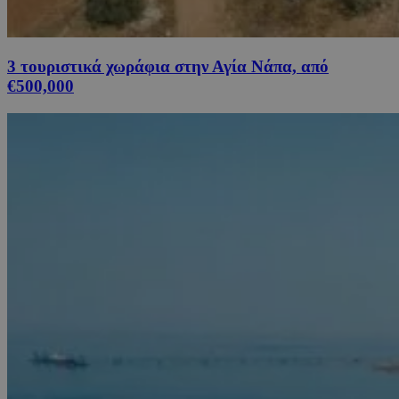
3 τουριστικά χωράφια στην Αγία Νάπα, από
€500,000