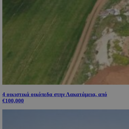
4 οικιστικά οικόπεδα στην Λακατάμεια, από
€100,000