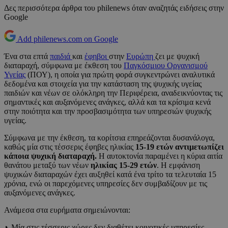
Δες περισσότερα άρθρα του philenews όταν αναζητάς ειδήσεις στην
Google
Add philenews.com on Google
Ένα στα επτά
παιδιά
και
έφηβοι
στην
Ευρώπη
ζει με ψυχική
διαταραχή, σύμφωνα με έκθεση του
Παγκόσμιου Οργανισμού
Υγείας
(ΠΟΥ), η οποία για πρώτη φορά συγκεντρώνει αναλυτικά
δεδομένα και στοιχεία για την κατάσταση της ψυχικής υγείας
παιδιών και νέων σε ολόκληρη την Περιφέρεια, αναδεικνύοντας τις
σημαντικές και αυξανόμενες ανάγκες, αλλά και τα κρίσιμα κενά
στην ποιότητα και την προσβασιμότητα των υπηρεσιών ψυχικής
υγείας.
Σύμφωνα με την έκθεση, τα κορίτσια επηρεάζονται δυσανάλογα,
καθώς μία στις τέσσερις έφηβες ηλικίας
15-19 ετών αντιμετωπίζει
κάποια ψυχική διαταραχή.
Η αυτοκτονία παραμένει η κύρια αιτία
θανάτου μεταξύ των νέων
ηλικίας 15-29 ετών
. Η εμφάνιση
ψυχικών διαταραχών έχει αυξηθεί κατά ένα τρίτο τα τελευταία 15
χρόνια, ενώ οι παρεχόμενες υπηρεσίες δεν συμβαδίζουν με τις
αυξανόμενες ανάγκες.
Ανάμεσα στα ευρήματα σημειώνονται:
◗ Μία στις τέσσερις χώρες δεν διαθέτει κοινοτικές υπηρεσίες