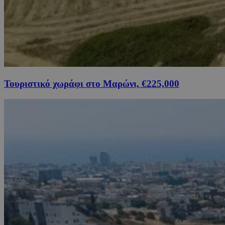
Τουριστικό χωράφι στο Μαρώνι, €225,000