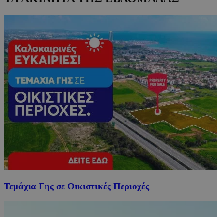
Τεμάχια Γης σε Οικιστικές Περιοχές