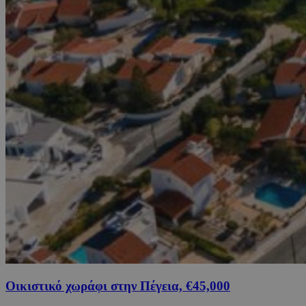
Οικιστικό χωράφι στην Πέγεια, €45,000