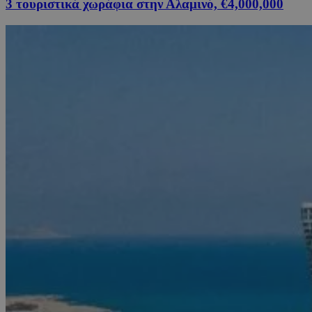
3 τουριστικά χωράφια στην Αλαμινό, €4,000,000