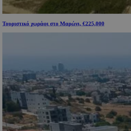
Τουριστικό χωράφι στο Μαρώνι, €225,000