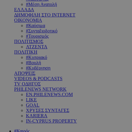
#Μέση Ανατολή
ΕΛΛΑΔΑ
ΔΗΜΟΦΙΛΗ ΣΤΟ INTERNET
ΟΙΚΟΝΟΜΙΑ
#Καύσιμα
#Συνταξιοδοτικό
#Τουρισμός
ΠΟΛΙΤΙΣΜΟΣ
ΑΤΖΕΝΤΑ
ΠΟΛΙΤΙΚΗ
#Κυπριακό
#Βουλή
#Κυβέρνηση
ΑΠΟΨΕΙΣ
VIDEOS & PODCASTS
TV ΟΔΗΓΟΣ
PHILENEWS NETWORK
EN.PHILENEWS.COM
LIKE
GOAL
ΧΡΥΣΕΣ ΣΥΝΤΑΓΕΣ
KARIERA
IN-CYPRUS PROPERTY
#Καιρός