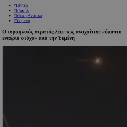
#Βίντεο
#Ισραήλ
#Μέση Ανατολή
#Υεμένη
Ο ισραηλινός στρατός λέει πως αναχαίτισε «ύποπτο
εναέριο στόχο» από την Υεμένη