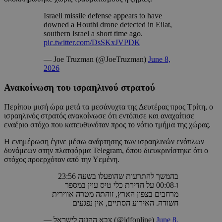
Israeli missile defense appears to have
downed a Houthi drone detected in Eilat,
southern Israel a short time ago.
pic.twitter.com/DsSKxJVPDK
— Joe Truzman (@JoeTruzman)
June 8,
2026
Ανακοίνωση του ισραηλινού στρατού
Περίπου μισή ώρα μετά τα μεσάνυχτα της Δευτέρας προς Τρίτη, ο
ισραηλινός στρατός ανακοίνωσε ότι εντόπισε και αναχαίτισε
εναέριο στόχο που κατευθυνόταν προς το νότιο τμήμα της χώρας.
Η ενημέρωση έγινε μέσω ανάρτησης των ισραηλινών ενόπλων
δυνάμεων στην πλατφόρμα Telegram, όπου διευκρινίστηκε ότι ο
στόχος προερχόταν από την Υεμένη.
בהמשך להתרעות שהופעלו בשעה 23:56
ו-00:08 על חדירת כלי טיס עוין במספר
מרחבים בצפון הארץ, זוהתה מטרה אווירית
חשודה. האירוע הסתיים, אין נפגעים
— צבא ההגנה לישראל (@idfonline)
June 8,