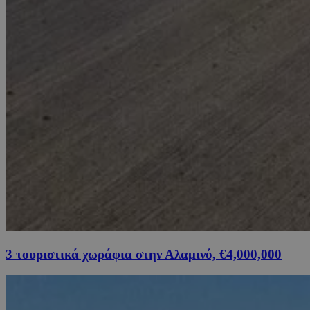
3 τουριστικά χωράφια στην Αλαμινό, €4,000,000