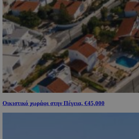
Οικιστικό χωράφι στην Πέγεια, €45,000