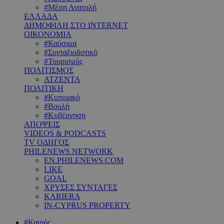
#Μέση Ανατολή
ΕΛΛΑΔΑ
ΔΗΜΟΦΙΛΗ ΣΤΟ INTERNET
ΟΙΚΟΝΟΜΙΑ
#Καύσιμα
#Συνταξιοδοτικό
#Τουρισμός
ΠΟΛΙΤΙΣΜΟΣ
ΑΤΖΕΝΤΑ
ΠΟΛΙΤΙΚΗ
#Κυπριακό
#Βουλή
#Κυβέρνηση
ΑΠΟΨΕΙΣ
VIDEOS & PODCASTS
TV ΟΔΗΓΟΣ
PHILENEWS NETWORK
EN.PHILENEWS.COM
LIKE
GOAL
ΧΡΥΣΕΣ ΣΥΝΤΑΓΕΣ
KARIERA
IN-CYPRUS PROPERTY
#Καιρός