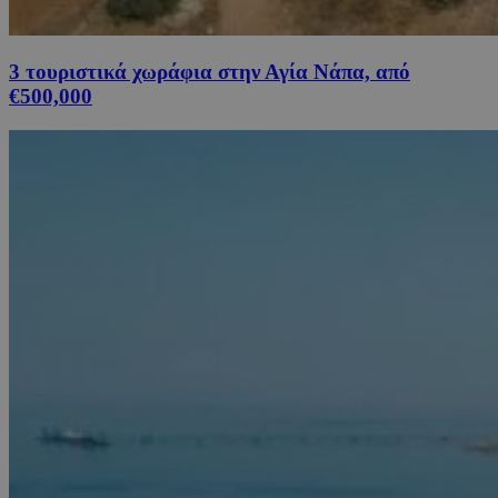
3 τουριστικά χωράφια στην Αγία Νάπα, από
€500,000