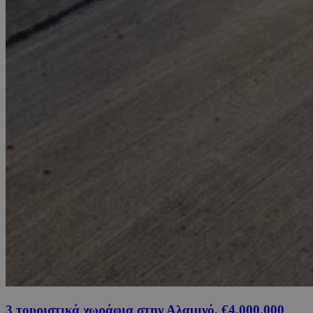
3 τουριστικά χωράφια στην Αλαμινό, €4,000,000