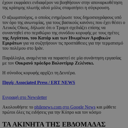
έχουν εκφράσει ενδιαφέρον να βοηθήσουν στην αποναρκοθέτηση
της κρίσιμης πλωτής οδού μόλις σταματήσει η σύγκρουση.
Ο αξιωματούχος, ο οποίος ενημέρωσε τους δημοσιογράφους υπό
τον όρο της ανωνυμίας, για τους βασικούς κανόνες που έχει θέσει ο
Λευκός Οίκος, δήλωσε ότι ο Τραμπ σχεδιάζει επίσης να
συναντηθεί στο περιθώριο της συνόδου κορυφής με τους ηγέτες
της Αιγύπτου, του Κατάρ και των Ηνωμένων Αραβικών
Εμιράτων
για να συζητήσουν τις προσπάθειες για την τερματισμό
του πολέμου στο Ιράν.
Παράλληλα, αναμένεται να παραστεί σε μία συνάντηση εργασίας
με τον
Ουκρανό πρόεδρο Βολοντίμιρ Ζελένσκι.
Η σύνοδος κορυφής αρχίζει τη Δευτέρα.
Πηγή: Associated Press / ERT NEWS
Εγγραφή στο Newsletter
Ακολουθήστε το
philenews.com στο Google News
και μάθετε
πρώτοι όλες τις ειδήσεις για την Κύπρο και τον κόσμο
ΤΑ ΑΚΙΝΗΤΑ ΤΗΣ ΕΒΔΟΜΑΔΑΣ