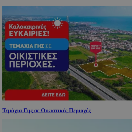
Τεμάχια Γης σε Οικιστικές Περιοχές