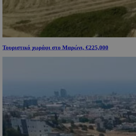
Τουριστικό χωράφι στο Μαρώνι, €225,000