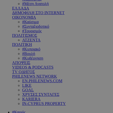
#Μέση Ανατολή
ΕΛΛΑΔΑ
ΔΗΜΟΦΙΛΗ ΣΤΟ INTERNET
ΟΙΚΟΝΟΜΙΑ
#Καύσιμα
#Συνταξιοδοτικό
#Τουρισμός
ΠΟΛΙΤΙΣΜΟΣ
ΑΤΖΕΝΤΑ
ΠΟΛΙΤΙΚΗ
#Κυπριακό
#Βουλή
#Κυβέρνηση
ΑΠΟΨΕΙΣ
VIDEOS & PODCASTS
TV ΟΔΗΓΟΣ
PHILENEWS NETWORK
EN.PHILENEWS.COM
LIKE
GOAL
ΧΡΥΣΕΣ ΣΥΝΤΑΓΕΣ
KARIERA
IN-CYPRUS PROPERTY
#Καιρός