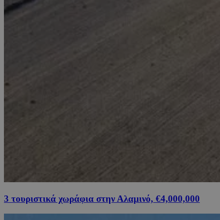
3 τουριστικά χωράφια στην Αλαμινό, €4,000,000