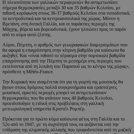
Η πλειονότητα των γαλλικών περιφερειών θα αντιμετωπίσει
σήμερα θερμοκρασίες μεταξύ 30 και 35 βαθμών Κελσίου, με
πιθανή κορύφωση στους 36-37 βαθμούς Κελσίου στα νοτιοδυτικά,
τα κεντροδυτικά και τα κεντροανατολικά της χώρας. Μόνον η
Βρετάνη, στη δυτική Γαλλία, και οι παράκτιες περιοχές της
Μάγχης, βόρεια και βορειοδυτικά, έχουν γλιτώσει προς το παρόν
από το κύμα αυτό ζέστης.
Αύριο, Πέμπτη, ο αριθμός των γεωγραφικών διαμερισμάτων που
θα αφορά η επαγρύπνηση στην κίτρινη βαθμίδα για καύσωνα θα
αυξηθεί. Και «είναι πιθανό το πέρασμα στην πορτοκαλί βαθμίδα
επαγρύπνησης από την Πέμπτη το μεσημέρι στις περιοχές που
εκτείνονται από τη λεκάνη του Παρισιού ως το κέντρο της χώρας»,
πρόσθεσε η Météo-France.
Την Κυριακή που αναμένεται ότι για τη γιορτή της μουσικής θα
βγουν στους δρόμους πολλά συγκροτήματα και ερασιτέχνες
μουσικοί, αρκετές περιοχές μπορεί να αντιμετωπίσουν
θερμοκρασίες που θα φτάνουν τους 40 βαθμούς Κελσίου,
προειδοποίησε η ειδική στις προβλέψεις στη γαλλική
μετεωρολογική υπηρεσία Κριστέλ Ρομπέρ.
Πρόκειται για το πρώτο κύμα καύσωνα φέτος στη Γαλλία και το
52ο από το 1947, με τη συχνότητά τους να αυξάνεται υπό την
επίδραση της κλιματικής αλλαγής που τροφοδοτείται από τη μαζική