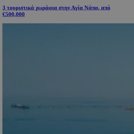
3 τουριστικά χωράφια στην Αγία Νάπα, από
€500,000