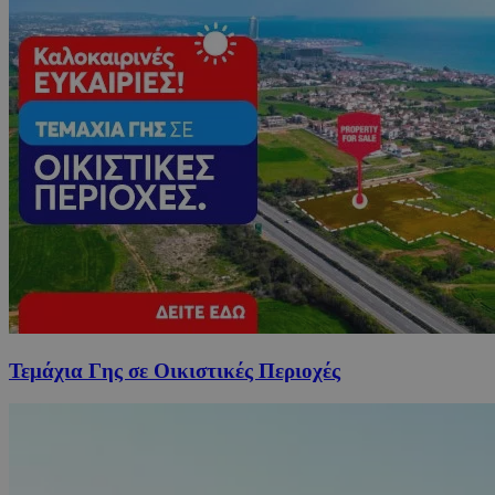
Τεμάχια Γης σε Οικιστικές Περιοχές