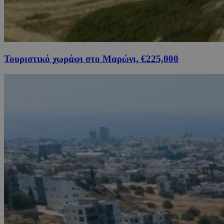
Τουριστικό χωράφι στο Μαρώνι, €225,000