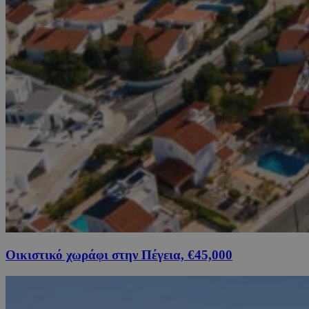
Οικιστικό χωράφι στην Πέγεια, €45,000