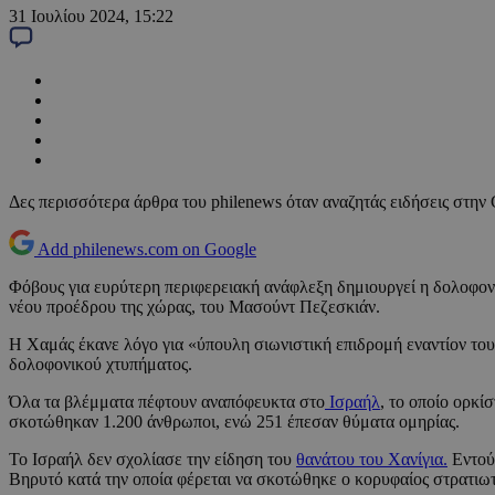
31 Ιουλίου 2024, 15:22
Δες περισσότερα άρθρα του philenews όταν αναζητάς ειδήσεις στην
Add philenews.com on Google
Φόβους για ευρύτερη περιφερειακή ανάφλεξη δημιουργεί η δολοφονί
νέου προέδρου της χώρας, του Μασούντ Πεζεσκιάν.
Η Χαμάς έκανε λόγο για «ύπουλη σιωνιστική επιδρομή εναντίον του»
δολοφονικού χτυπήματος.
Όλα τα βλέμματα πέφτουν αναπόφευκτα στο
Ισραήλ
, το οποίο ορκί
σκοτώθηκαν 1.200 άνθρωποι, ενώ 251 έπεσαν θύματα ομηρίας.
Το Ισραήλ δεν σχολίασε την είδηση του
θανάτου του Χανίγια.
Εντούτ
Βηρυτό κατά την οποία φέρεται να σκοτώθηκε ο κορυφαίος στρατιωτ