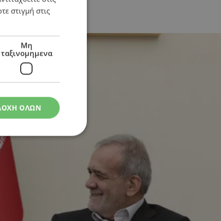
τε στιγμή στις
Μη
ταξινομημενα
ΔΟΧΗ ΟΛΩΝ