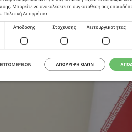
μισης
. Μπορείτε να ανακαλέσετε τη συγκατάθεσή σας οποιαδήπο
άρια για το χτύπημα στην Τεχεράνη
s
.
Πολιτική Απορρήτου
Αποδοσης
Στοχευσης
Λειτουργικοτητας
ΛΕΠΤΟΜΕΡΕΙΩΝ
ΑΠΌΡΡΙΨΗ ΌΛΩΝ
ΑΠΟ