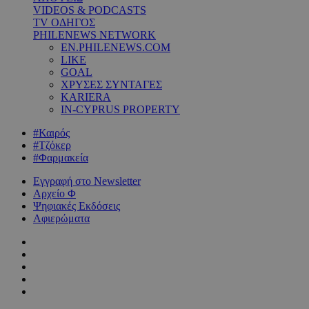
VIDEOS & PODCASTS
TV ΟΔΗΓΟΣ
PHILENEWS NETWORK
EN.PHILENEWS.COM
LIKE
GOAL
ΧΡΥΣΕΣ ΣΥΝΤΑΓΕΣ
KARIERA
IN-CYPRUS PROPERTY
#Καιρός
#Τζόκερ
#Φαρμακεία
Εγγραφή στο Newsletter
Αρχείο Φ
Ψηφιακές Εκδόσεις
Αφιερώματα