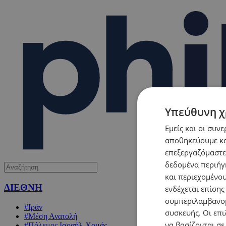
Υπεύθυνη χ
Εμείς και οι συν
αποθηκεύουμε κα
επεξεργαζόμαστε
δεδομένα περιήγη
και περιεχομένο
ΔΙΕΘΝΗ
ενδέχεται επίσης
συμπεριλαμβανομ
#Ιράν
συσκευής. Οι επι
#Μέση Ανατολή
να βασίζονται σε
#Πόλεμος Ισραήλ-Χαμάς