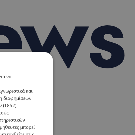
για να
αγνωριστικά και
ση διαφημίσεων
 (1852)
πούς,
κτηριστικών
ομηθευτές μπορεί
ντιταχθείτε στις