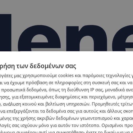
ρήση των δεδομένων σας
εργάτες μας χρησιμοποιούμε cookies και παρόμοιες τεχνολογίες 
ι να έχουμε πρόσβαση σε πληροφορίες στη συσκευή σας και να
 προσωπικά δεδομένα, όπως τη διεύθυνση IP σας, μοναδικά αν
σης, για εξατομικευμένες διαφημίσεις και περιεχόμενο, μέτρη
υ, ανάλυση κοινού και βελτίωση υπηρεσιών.
Προμηθευτές τρίτων
 να επεξεργάζονται τα δεδομένα σας για αυτούς και άλλους σκο
ένης της χρήσης ακριβών δεδομένων γεωεντοπισμού και χαρα
λογές σας ισχύουν μόνο για αυτόν τον ιστότοπο. Ορισμένοι πρ
 έννομο συμφέρον αντί για συγκατάθεση· έχετε το δικαίωμα να α