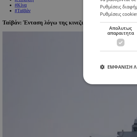
#Κίνα
Ρυθμίσεις διαφή
#Ταϊβάν
Ρυθμίσεις cookie
Ταϊβάν: Ένταση λόγω της κινεζικής στρατιωτικής άσ
Απολυτως
απαραιτητα
ΕΜΦΑΝΙΣΗ 