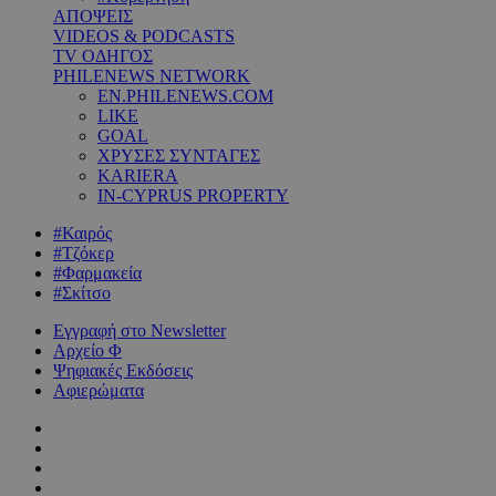
ΑΠΟΨΕΙΣ
VIDEOS & PODCASTS
TV ΟΔΗΓΟΣ
PHILENEWS NETWORK
EN.PHILENEWS.COM
LIKE
GOAL
ΧΡΥΣΕΣ ΣΥΝΤΑΓΕΣ
KARIERA
IN-CYPRUS PROPERTY
#Καιρός
#Τζόκερ
#Φαρμακεία
#Σκίτσο
Εγγραφή στο Newsletter
Αρχείο Φ
Ψηφιακές Εκδόσεις
Αφιερώματα