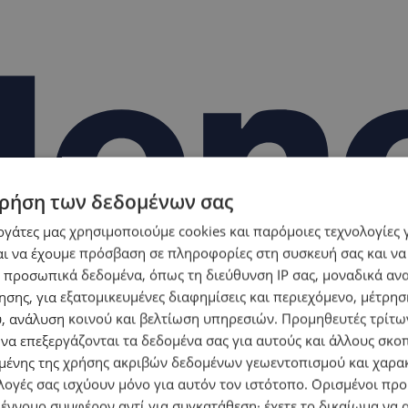
ρήση των δεδομένων σας
εργάτες μας χρησιμοποιούμε cookies και παρόμοιες τεχνολογίες 
ι να έχουμε πρόσβαση σε πληροφορίες στη συσκευή σας και να
 προσωπικά δεδομένα, όπως τη διεύθυνση IP σας, μοναδικά αν
σης, για εξατομικευμένες διαφημίσεις και περιεχόμενο, μέτρη
υ, ανάλυση κοινού και βελτίωση υπηρεσιών.
Προμηθευτές τρίτων
 να επεξεργάζονται τα δεδομένα σας για αυτούς και άλλους σκο
ένης της χρήσης ακριβών δεδομένων γεωεντοπισμού και χαρα
λογές σας ισχύουν μόνο για αυτόν τον ιστότοπο. Ορισμένοι πρ
 έννομο συμφέρον αντί για συγκατάθεση· έχετε το δικαίωμα να α