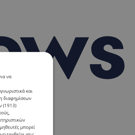
για να
αγνωριστικά και
ση διαφημίσεων
 (1913)
πούς,
κτηριστικών
ομηθευτές μπορεί
ντιταχθείτε στις