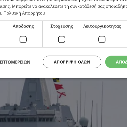
μισης
. Μπορείτε να ανακαλέσετε τη συγκατάθεσή σας οποιαδήπο
s
.
Πολιτική Απορρήτου
κησης – Η αντίδραση της Ταϊπέι
Αποδοσης
Στοχευσης
Λειτουργικοτητας
ΛΕΠΤΟΜΕΡΕΙΩΝ
ΑΠΌΡΡΙΨΗ ΌΛΩΝ
ΑΠΟ