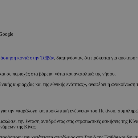
 Google
 άσκηση κοντά στην Ταϊβάν
, διαμηνύοντας ότι πρόκειται για αυστηρή
ι σε περιοχές στα βόρεια, νότια και ανατολικά της νήσου.
εθνικής κυριαρχίας και της εθνικής ενότητας», αναφέρει η ανακοίνωσ
για την «παράλογη και προκλητική ενέργεια» του Πεκίνου, συμπληρώνο
κώσει την ένταση αντιδρώντας στις στρατιωτικές ασκήσεις της Κίνας,
υνάμεων της Κίνας.
ιαταράσσουν την κατάσταση ασφάλειας στο Στενό της Ταϊβάν και δεν