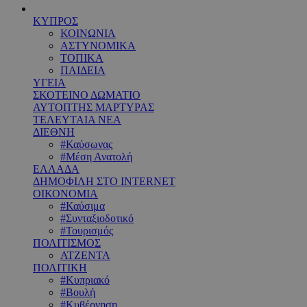
ΚΥΠΡΟΣ
ΚΟΙΝΩΝΙΑ
ΑΣΤΥΝΟΜΙΚΑ
ΤΟΠΙΚΑ
ΠΑΙΔΕΙΑ
ΥΓΕΙΑ
ΣΚΟΤΕΙΝΟ ΔΩΜΑΤΙΟ
ΑΥΤΟΠΤΗΣ ΜΑΡΤΥΡΑΣ
ΤΕΛΕΥΤΑΙΑ ΝΕΑ
ΔΙΕΘΝΗ
#Καύσωνας
#Μέση Ανατολή
ΕΛΛΑΔΑ
ΔΗΜΟΦΙΛΗ ΣΤΟ INTERNET
ΟΙΚΟΝΟΜΙΑ
#Καύσιμα
#Συνταξιοδοτικό
#Τουρισμός
ΠΟΛΙΤΙΣΜΟΣ
ΑΤΖΕΝΤΑ
ΠΟΛΙΤΙΚΗ
#Κυπριακό
#Βουλή
#Κυβέρνηση