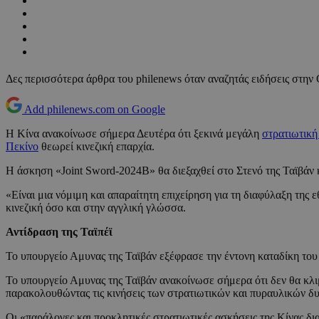
Δες περισσότερα άρθρα του philenews όταν αναζητάς ειδήσεις στην
Add philenews.com on Google
Η Κίνα ανακοίνωσε σήμερα Δευτέρα ότι ξεκινά μεγάλη
στρατιωτική
Πεκίνο
θεωρεί κινεζική επαρχία.
Η άσκηση «Joint Sword-2024B» θα διεξαχθεί στο Στενό της Ταϊβάν κα
«Είναι μια νόμιμη και απαραίτητη επιχείρηση για τη διαφύλαξη της 
κινεζική όσο και στην αγγλική γλώσσα.
Αντίδραση της Ταϊπέϊ
Το υπουργείο Αμυνας της Ταϊβάν εξέφρασε την έντονη καταδίκη του 
Το υπουργείο Αμυνας της Ταϊβάν ανακοίνωσε σήμερα ότι δεν θα κλιμα
παρακολουθώντας τις κινήσεις των στρατιωτικών και πυραυλικών δ
Οι «παράλογες και προκλητικές στρατιωτικές ασκήσεις της Κίνας δ