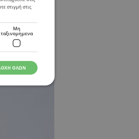
τε στιγμή στις
Μη
ταξινομημενα
ΔΟΧΗ ΟΛΩΝ