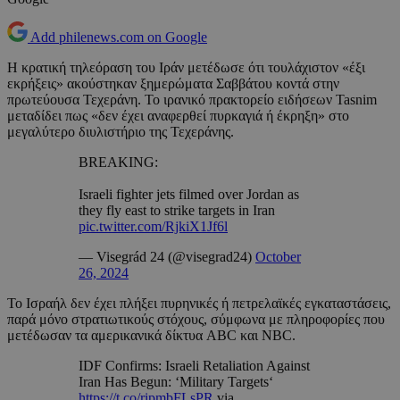
Add philenews.com on Google
Η κρατική τηλεόραση του Ιράν μετέδωσε ότι τουλάχιστον «έξι
εκρήξεις» ακούστηκαν ξημερώματα Σαββάτου κοντά στην
πρωτεύουσα Τεχεράνη. Το ιρανικό πρακτορείο ειδήσεων Tasnim
μεταδίδει πως «δεν έχει αναφερθεί πυρκαγιά ή έκρηξη» στο
μεγαλύτερο διυλιστήριο της Τεχεράνης.
BREAKING:
Israeli fighter jets filmed over Jordan as
they fly east to strike targets in Iran
pic.twitter.com/RjkiX1Jf6l
— Visegrád 24 (@visegrad24)
October
26, 2024
Το Ισραήλ δεν έχει πλήξει πυρηνικές ή πετρελαϊκές εγκαταστάσεις,
παρά μόνο στρατιωτικούς στόχους, σύμφωνα με πληροφορίες που
μετέδωσαν τα αμερικανικά δίκτυα ABC και NBC.
IDF Confirms: Israeli Retaliation Against
Iran Has Begun: ‘Military Targets‘
https://t.co/ripmbFLsPR
via