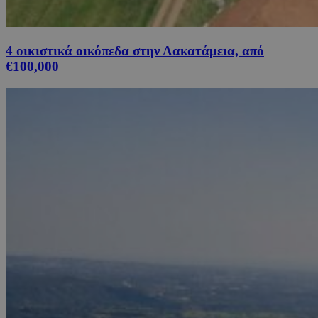
4 οικιστικά οικόπεδα στην Λακατάμεια, από
€100,000