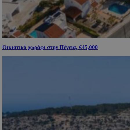
Οικιστικό χωράφι στην Πέγεια, €45,000