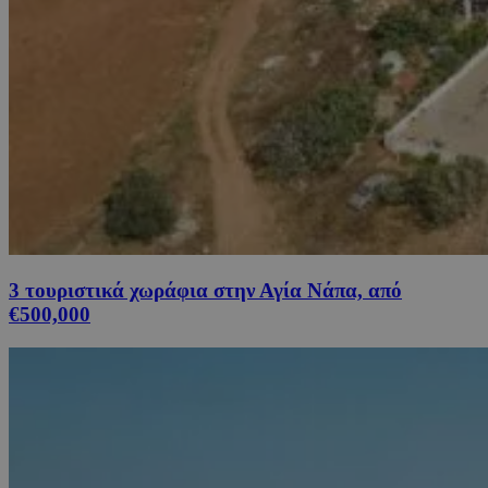
3 τουριστικά χωράφια στην Αγία Νάπα, από
€500,000