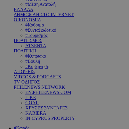
#Μέση Ανατολή
ΕΛΛΑΔΑ
ΔΗΜΟΦΙΛΗ ΣΤΟ INTERNET
ΟΙΚΟΝΟΜΙΑ
#Καύσιμα
#Συνταξιοδοτικό
#Τουρισμός
ΠΟΛΙΤΙΣΜΟΣ
ΑΤΖΕΝΤΑ
ΠΟΛΙΤΙΚΗ
#Κυπριακό
#Βουλή
#Κυβέρνηση
ΑΠΟΨΕΙΣ
VIDEOS & PODCASTS
TV ΟΔΗΓΟΣ
PHILENEWS NETWORK
EN.PHILENEWS.COM
LIKE
GOAL
ΧΡΥΣΕΣ ΣΥΝΤΑΓΕΣ
KARIERA
IN-CYPRUS PROPERTY
#Καιρός