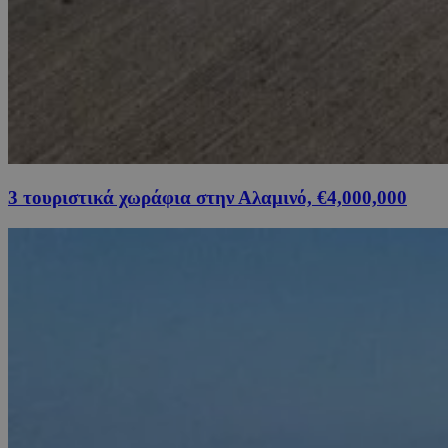
3 τουριστικά χωράφια στην Αλαμινό, €4,000,000