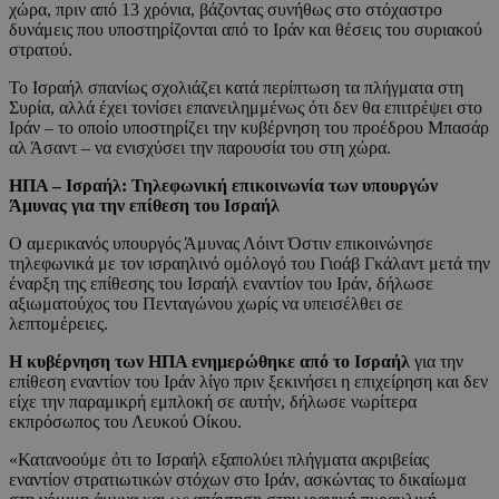
χώρα, πριν από 13 χρόνια, βάζοντας συνήθως στο στόχαστρο
δυνάμεις που υποστηρίζονται από το Ιράν και θέσεις του συριακού
στρατού.
Το Ισραήλ σπανίως σχολιάζει κατά περίπτωση τα πλήγματα στη
Συρία, αλλά έχει τονίσει επανειλημμένως ότι δεν θα επιτρέψει στο
Ιράν – το οποίο υποστηρίζει την κυβέρνηση του προέδρου Μπασάρ
αλ Άσαντ – να ενισχύσει την παρουσία του στη χώρα.
ΗΠΑ – Ισραήλ: Τηλεφωνική επικοινωνία των υπουργών
Άμυνας για την επίθεση του Ισραήλ
Ο αμερικανός υπουργός Άμυνας Λόιντ Όστιν επικοινώνησε
τηλεφωνικά με τον ισραηλινό ομόλογό του Γιοάβ Γκάλαντ μετά την
έναρξη της επίθεσης του Ισραήλ εναντίον του Ιράν, δήλωσε
αξιωματούχος του Πενταγώνου χωρίς να υπεισέλθει σε
λεπτομέρειες.
Η κυβέρνηση των ΗΠΑ ενημερώθηκε από το Ισραήλ
για την
επίθεση εναντίον του Ιράν λίγο πριν ξεκινήσει η επιχείρηση και δεν
είχε την παραμικρή εμπλοκή σε αυτήν, δήλωσε νωρίτερα
εκπρόσωπος του Λευκού Οίκου.
«Κατανοούμε ότι το Ισραήλ εξαπολύει πλήγματα ακριβείας
εναντίον στρατιωτικών στόχων στο Ιράν, ασκώντας το δικαίωμα