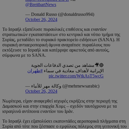
@BreitbartNews
— Donald Russo (@donaldrusso994)
October 26, 2024
Το Ισραήλ εξαπέλυσε πυραυλικές επιθέσεις και εναντίον
στρατιωτικών εγκαταστάσεων στο κεντρικό και νότιο τμήμα της
Συρίας, μεταδίδει το συριακό πρακτορείο ειδήσεων (SANA). Η
συριακή αντιαεροπορική άμυνα αναχαίτισε πυραύλους που
εκτόξευσε το Ισραήλ και κατέρριψε αρκετούς από αυτούς,
σύμφωνα με το SANA.
🔴🎥مشاهد من تصدي الدفاعات الجوية
الإيرانية لأهداف معادية في سماء
#طهران
pic.twitter.com/WtkAsT5wcG
— وكالة مهر للأنباء (@mehrnewsarabic)
October 26, 2024
Νωρίτερα, είχαν αναφερθεί ισχυρές εκρήξεις στην περιοχή της
Δαμασκού και στην επαρχία Χομς – σχεδόν ταυτόχρονα με τα
ισραηλινά αντίποινα εναντίον του Ιράν.
Το Ισραήλ έχει εξαπολύσει εκατοντάδες αεροπορικά πλήγματα στη
Συρία από τότε που ξέσπασε ο εμφύλιος πόλεμος στη γειτονική του