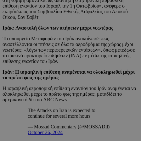
στη νόμιμη άμυνα και ως απάντηση στην ιρανική πυραυλική
επίθεση εναντίον του Ισραήλ την 1η Οκτωβρίου», ανέφερε ο
εκπρόσωπος του Συμβουλίου Εθνικής Ασφαλείας του Λευκού
Οίκου, Σον Σαβέτ.
Ιράκ: Αναστολή όλων των πτήσεων μέχρι νεωτέρας
Το υπουργείο Μεταφορών του Ιράκ ανακοίνωσε πως
αναστέλλονται οι πτήσεις σε όλα τα αεροδρόμια της χώρας μέχρι
νεωτέρας, «λόγω των περιφερειακών εντάσεων», όπως μετέδωσε
το ιρακινό πρακτορείο ειδήσεων (INA) εν μέσω της ισραηλινής
επίθεσης εναντίον του Ιράν.
Ιράν: Η ισραηλινή επίθεση αναμένεται να ολοκληρωθεί μέχρι
το πρώτο φως της ημέρας
Η ισραηλινή αεροπορική επίθεση εναντίον του Ιράν αναμένεται να
ολοκληρωθεί μέχρι το πρώτο φως της ημέρας, μεταδίδει το
αμερικανικό δίκτυο ABC News.
The Attacks on Iran is expected to
continue for several more hours
— Mossad Commentary (@MOSSADil)
October 26, 2024