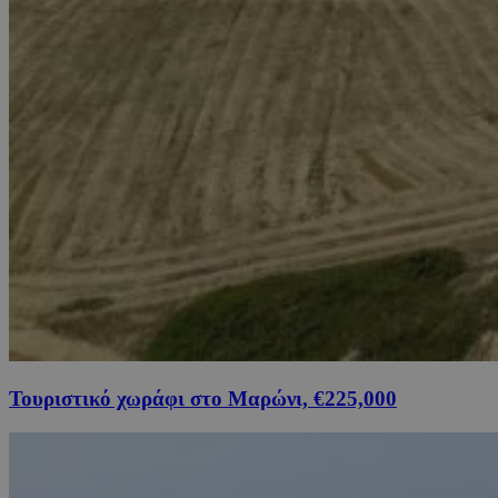
Τουριστικό χωράφι στο Μαρώνι, €225,000