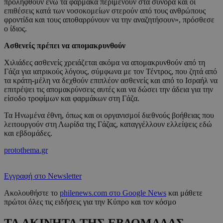
προληφθούν ενώ τα φάρμακα περιμένουν στα σύνορα και οι
επιθέσεις κατά των νοσοκομείων στερούν από τους ανθρώπους
φροντίδα και τους αποθαρρύνουν να την αναζητήσουν», πρόσθεσε
ο ίδιος.
Ασθενείς πρέπει να απομακρυνθούν
Χιλιάδες ασθενείς χρειάζεται ακόμα να απομακρυνθούν από τη
Γάζα για ιατρικούς λόγους, σύμφωνα με τον Τέντρος, που ζητά από
τα κράτη-μέλη να δεχθούν επιπλέον ασθενείς και από το Ισραήλ να
επιτρέψει τις απομακρύνσεις αυτές και να δώσει την άδεια για την
είσοδο τροφίμων και φαρμάκων στη Γάζα.
Τα Ηνωμένα έθνη, όπως και οι οργανισμοί διεθνούς βοήθειας που
λειτουργούν στη Λωρίδα της Γάζας, καταγγέλλουν ελλείψεις εδώ
και εβδομάδες.
protothema.gr
Εγγραφή στο Newsletter
Ακολουθήστε το
philenews.com στο Google News
και μάθετε
πρώτοι όλες τις ειδήσεις για την Κύπρο και τον κόσμο
ΤΑ ΑΚΙΝΗΤΑ ΤΗΣ ΕΒΔΟΜΑΔΑΣ