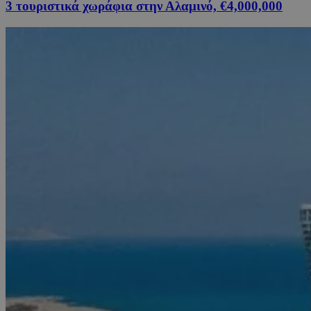
3 τουριστικά χωράφια στην Αλαμινό, €4,000,000