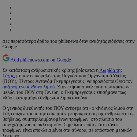
Δες περισσότερα άρθρα του philenews όταν αναζητάς ειδήσεις στην
Google
Add philenews.com on Google
Σε κατάσταση ανθρωπιστικής κρίσης βρίσκεται η
Λωρίδα της
Γάζας
, με τον επικεφαλής του Παγκόσμιου Οργανισμού Υγείας
(ΠΟΥ), Τέντρος Αντανόμ Γκεμπρεγέσους, να προειδοποιεί για τον
αυξανόμενο κίνδυνο λιμού
. Στην ετήσια συνέλευση των κρατών-
μελών του ΠΟΥ στη Γενεύη, ο Γκεμπρεγέσους επισήμανε πως
«δύο εκατομμύρια άνθρωποι λιμοκτονούν».
Ο γενικός διευθυντής του ΠΟΥ ανέφερε ότι «ο κίνδυνος λιμού στη
Γάζα αυξάνεται με την εσκεμμένη παρακράτηση της ανθρωπιστικής
βοήθειας, συμπεριλαμβανομένων τροφίμων, στο πλαίσιο του
συνεχιζόμενου αποκλεισμού». Σημείωσε επίσης ότι «τόνοι
τροφίμων είναι αποκλεισμένοι στα σύνορα, σε απόσταση μερικών
λεπτών».