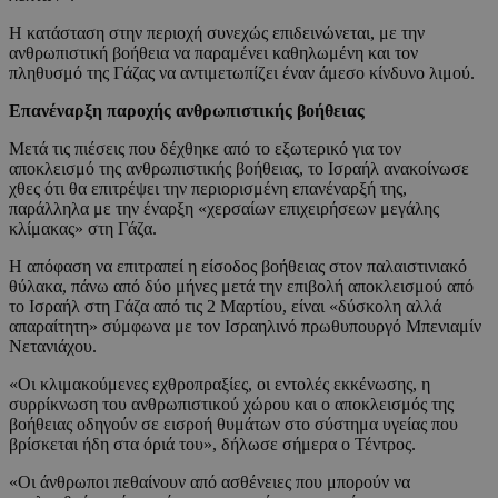
Η κατάσταση στην περιοχή συνεχώς επιδεινώνεται, με την
ανθρωπιστική βοήθεια να παραμένει καθηλωμένη και τον
πληθυσμό της Γάζας να αντιμετωπίζει έναν άμεσο κίνδυνο λιμού.
Επανέναρξη παροχής ανθρωπιστικής βοήθειας
Μετά τις πιέσεις που δέχθηκε από το εξωτερικό για τον
αποκλεισμό της ανθρωπιστικής βοήθειας, το Ισραήλ ανακοίνωσε
χθες ότι θα επιτρέψει την περιορισμένη επανέναρξή της,
παράλληλα με την έναρξη «χερσαίων επιχειρήσεων μεγάλης
κλίμακας» στη Γάζα.
Η απόφαση να επιτραπεί η είσοδος βοήθειας στον παλαιστινιακό
θύλακα, πάνω από δύο μήνες μετά την επιβολή αποκλεισμού από
το Ισραήλ στη Γάζα από τις 2 Μαρτίου, είναι «δύσκολη αλλά
απαραίτητη» σύμφωνα με τον Ισραηλινό πρωθυπουργό Μπενιαμίν
Νετανιάχου.
«Οι κλιμακούμενες εχθροπραξίες, οι εντολές εκκένωσης, η
συρρίκνωση του ανθρωπιστικού χώρου και ο αποκλεισμός της
βοήθειας οδηγούν σε εισροή θυμάτων στο σύστημα υγείας που
βρίσκεται ήδη στα όριά του», δήλωσε σήμερα ο Τέντρος.
«Οι άνθρωποι πεθαίνουν από ασθένειες που μπορούν να