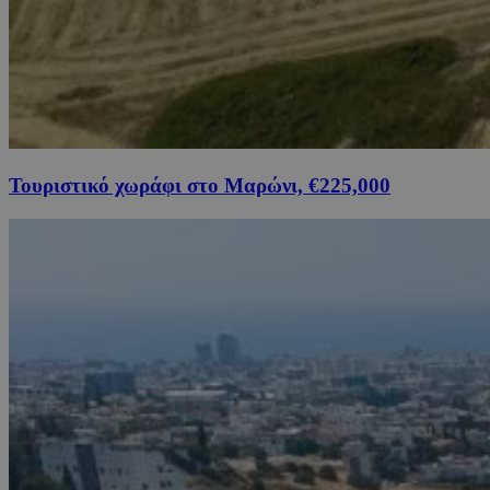
Τουριστικό χωράφι στο Μαρώνι, €225,000