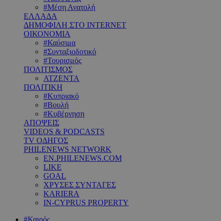
#Μέση Ανατολή
ΕΛΛΑΔΑ
ΔΗΜΟΦΙΛΗ ΣΤΟ INTERNET
ΟΙΚΟΝΟΜΙΑ
#Καύσιμα
#Συνταξιοδοτικό
#Τουρισμός
ΠΟΛΙΤΙΣΜΟΣ
ΑΤΖΕΝΤΑ
ΠΟΛΙΤΙΚΗ
#Κυπριακό
#Βουλή
#Κυβέρνηση
ΑΠΟΨΕΙΣ
VIDEOS & PODCASTS
TV ΟΔΗΓΟΣ
PHILENEWS NETWORK
EN.PHILENEWS.COM
LIKE
GOAL
ΧΡΥΣΕΣ ΣΥΝΤΑΓΕΣ
KARIERA
IN-CYPRUS PROPERTY
#Καιρός