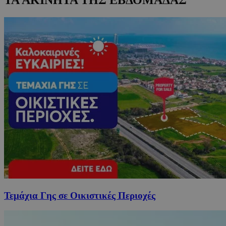
Τεμάχια Γης σε Οικιστικές Περιοχές