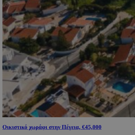
Οικιστικό χωράφι στην Πέγεια, €45,000