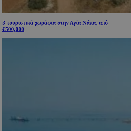
3 τουριστικά χωράφια στην Αγία Νάπα, από
€500,000