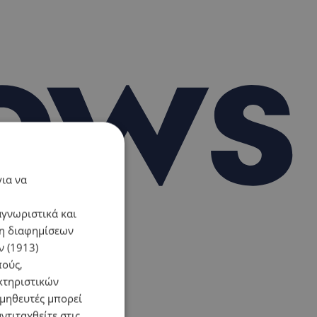
για να
αγνωριστικά και
ση διαφημίσεων
 (1913)
πούς,
κτηριστικών
ομηθευτές μπορεί
ντιταχθείτε στις