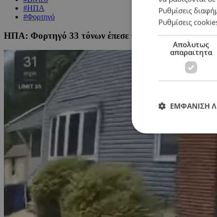
#ΗΠΑ
Ρυθμίσεις διαφή
#Φορτηγό
Ρυθμίσεις cookie
ΗΠΑ: Φορτηγό 33 τόνων έπεσε πάνω σε σπίτι
Απολυτως
απαραιτητα
ΕΜΦΑΝΙΣΗ 