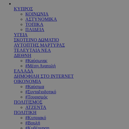
ΚΥΠΡΟΣ
ΚΟΙΝΩΝΙΑ
ΑΣΤΥΝΟΜΙΚΑ
ΤΟΠΙΚΑ
ΠΑΙΔΕΙΑ
ΥΓΕΙΑ
ΣΚΟΤΕΙΝΟ ΔΩΜΑΤΙΟ
ΑΥΤΟΠΤΗΣ ΜΑΡΤΥΡΑΣ
ΤΕΛΕΥΤΑΙΑ ΝΕΑ
ΔΙΕΘΝΗ
#Καύσωνας
#Μέση Ανατολή
ΕΛΛΑΔΑ
ΔΗΜΟΦΙΛΗ ΣΤΟ INTERNET
ΟΙΚΟΝΟΜΙΑ
#Καύσιμα
#Συνταξιοδοτικό
#Τουρισμός
ΠΟΛΙΤΙΣΜΟΣ
ΑΤΖΕΝΤΑ
ΠΟΛΙΤΙΚΗ
#Κυπριακό
#Βουλή
#Κυβέρνηση