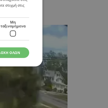
τε στιγμή στις
Μη
ταξινομημενα
ΔΟΧΗ ΟΛΩΝ