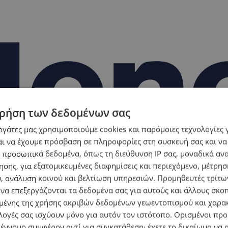
ρήση των δεδομένων σας
εργάτες μας χρησιμοποιούμε cookies και παρόμοιες τεχνολογίες 
ι να έχουμε πρόσβαση σε πληροφορίες στη συσκευή σας και να
 προσωπικά δεδομένα, όπως τη διεύθυνση IP σας, μοναδικά αν
σης, για εξατομικευμένες διαφημίσεις και περιεχόμενο, μέτρη
υ, ανάλυση κοινού και βελτίωση υπηρεσιών.
Προμηθευτές τρίτων
 να επεξεργάζονται τα δεδομένα σας για αυτούς και άλλους σκο
ένης της χρήσης ακριβών δεδομένων γεωεντοπισμού και χαρα
λογές σας ισχύουν μόνο για αυτόν τον ιστότοπο. Ορισμένοι πρ
 έννομο συμφέρον αντί για συγκατάθεση· έχετε το δικαίωμα να α