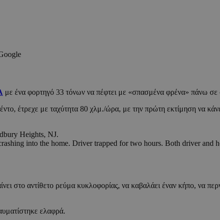
 Google
Α
με ένα φορτηγό 33 τόνων να πέφτει με «σπασμένα φρένα» πάνω σε 
ντο, έτρεχε με ταχύτητα 80 χλμ./ώρα, με την πρώτη εκτίμηση να κάν
dbury Heights, NJ.
crashing into the home. Driver trapped for two hours. Both driver an
αίνει στο αντίθετο ρεύμα κυκλοφορίας, να καβαλάει έναν κήπο, να περ
ραυματίστηκε ελαφρά.