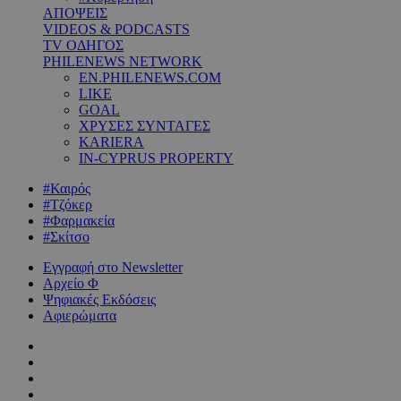
ΑΠΟΨΕΙΣ
VIDEOS & PODCASTS
TV ΟΔΗΓΟΣ
PHILENEWS NETWORK
EN.PHILENEWS.COM
LIKE
GOAL
ΧΡΥΣΕΣ ΣΥΝΤΑΓΕΣ
KARIERA
IN-CYPRUS PROPERTY
#Καιρός
#Τζόκερ
#Φαρμακεία
#Σκίτσο
Εγγραφή στο Newsletter
Αρχείο Φ
Ψηφιακές Εκδόσεις
Αφιερώματα