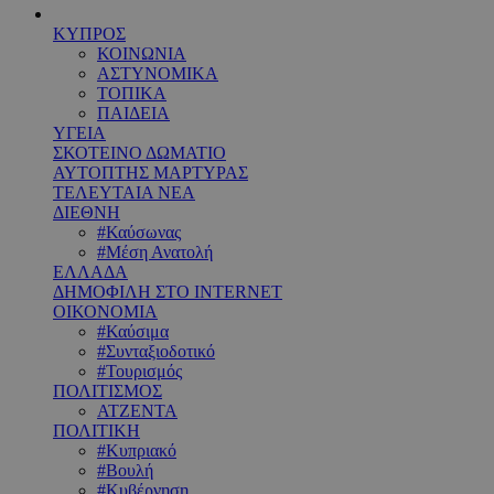
ΚΥΠΡΟΣ
ΚΟΙΝΩΝΙΑ
ΑΣΤΥΝΟΜΙΚΑ
ΤΟΠΙΚΑ
ΠΑΙΔΕΙΑ
ΥΓΕΙΑ
ΣΚΟΤΕΙΝΟ ΔΩΜΑΤΙΟ
ΑΥΤΟΠΤΗΣ ΜΑΡΤΥΡΑΣ
ΤΕΛΕΥΤΑΙΑ ΝΕΑ
ΔΙΕΘΝΗ
#Καύσωνας
#Μέση Ανατολή
ΕΛΛΑΔΑ
ΔΗΜΟΦΙΛΗ ΣΤΟ INTERNET
ΟΙΚΟΝΟΜΙΑ
#Καύσιμα
#Συνταξιοδοτικό
#Τουρισμός
ΠΟΛΙΤΙΣΜΟΣ
ΑΤΖΕΝΤΑ
ΠΟΛΙΤΙΚΗ
#Κυπριακό
#Βουλή
#Κυβέρνηση