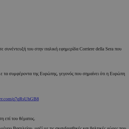
 συνέντευξή του στην ιταλική εφημερίδα Corriere della Sera που
με τα συμφέροντα της Ευρώπης, γεγονός που σημαίνει ότι η Ευρώπη
tter.com/q7qRsUhGB8
ση επί του θέματος.
μένου Βασιλείου, μαζί με τις σκανδιναβικές και βαλτικές χώρες που