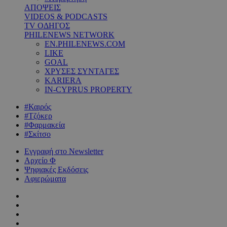
ΑΠΟΨΕΙΣ
VIDEOS & PODCASTS
TV ΟΔΗΓΟΣ
PHILENEWS NETWORK
EN.PHILENEWS.COM
LIKE
GOAL
ΧΡΥΣΕΣ ΣΥΝΤΑΓΕΣ
KARIERA
IN-CYPRUS PROPERTY
#Καιρός
#Τζόκερ
#Φαρμακεία
#Σκίτσο
Εγγραφή στο Newsletter
Αρχείο Φ
Ψηφιακές Εκδόσεις
Αφιερώματα