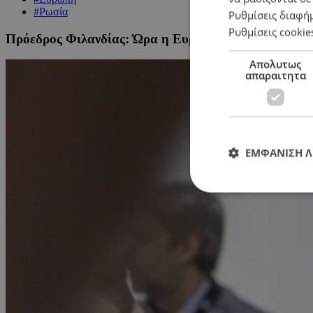
#Ρωσία
Ρυθμίσεις διαφή
Ρυθμίσεις cookie
Πρόεδρος Φιλανδίας: Ώρα η Ευρώπη να έρθει σε άμε
Απολυτως
απαραιτητα
ΕΜΦΑΝΙΣΗ 