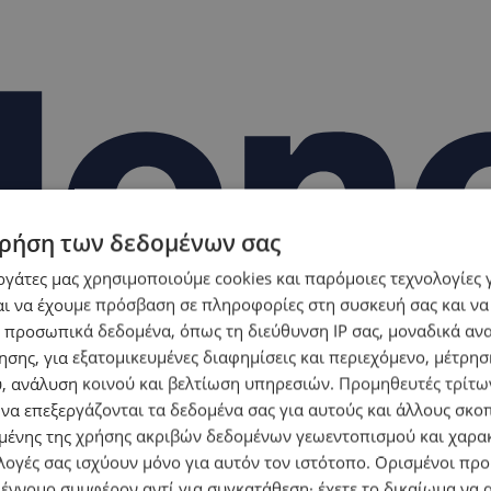
ρήση των δεδομένων σας
εργάτες μας χρησιμοποιούμε cookies και παρόμοιες τεχνολογίες 
ι να έχουμε πρόσβαση σε πληροφορίες στη συσκευή σας και να
 προσωπικά δεδομένα, όπως τη διεύθυνση IP σας, μοναδικά αν
σης, για εξατομικευμένες διαφημίσεις και περιεχόμενο, μέτρη
υ, ανάλυση κοινού και βελτίωση υπηρεσιών.
Προμηθευτές τρίτων
 να επεξεργάζονται τα δεδομένα σας για αυτούς και άλλους σκο
ένης της χρήσης ακριβών δεδομένων γεωεντοπισμού και χαρα
λογές σας ισχύουν μόνο για αυτόν τον ιστότοπο. Ορισμένοι πρ
 έννομο συμφέρον αντί για συγκατάθεση· έχετε το δικαίωμα να α