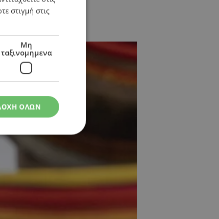
τε στιγμή στις
Μη
ταξινομημενα
ΔΟΧΗ ΟΛΩΝ