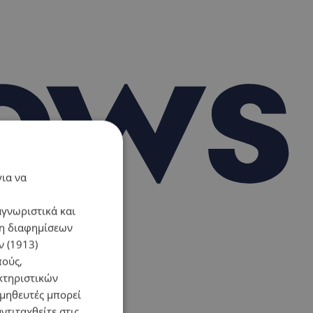
για να
αγνωριστικά και
ση διαφημίσεων
 (1913)
πούς,
κτηριστικών
ομηθευτές μπορεί
ντιταχθείτε στις