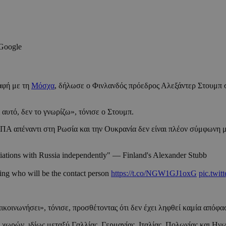
 Google
αφή με τη
Μόσχα
, δήλωσε ο Φινλανδός πρόεδρος Αλεξάντερ Στουμπ σε
 αυτό, δεν το γνωρίζω», τόνισε ο Στουμπ.
 ΗΠΑ απέναντι στη Ρωσία και την Ουκρανία δεν είναι πλέον σύμφωνη 
iations with Russia independently" — Finland's Alexander Stubb
sing who will be the contact person
https://t.co/NGW1GJ1oxG
pic.twi
ικοινωνήσει», τόνισε, προσθέτοντας ότι δεν έχει ληφθεί καμία απόφα
χωρών, ιδίως μεταξύ Γαλλίας, Γερμανίας, Ιταλίας, Πολωνίας και Ηνω