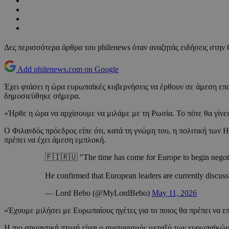
Δες περισσότερα άρθρα του philenews όταν αναζητάς ειδήσεις στην
Add philenews.com on Google
Έχει φτάσει η ώρα ευρωπαϊκές κυβερνήσεις να έρθουν σε άμεση επ
δημοσιεύθηκε σήμερα.
«Ήρθε η ώρα να αρχίσουμε να μιλάμε με τη Ρωσία. Το πότε θα γίνει
Ο Φιλανδός πρόεδρος είπε ότι, κατά τη γνώμη του, η πολιτική των
πρέπει να έχει άμεση εμπλοκή.
🇫🇮🇷🇺 "The time has come for Europe to begin negot
He confirmed that European leaders are currently discus
— Lord Bebo (@MyLordBebo)
May 11, 2026
«Έχουμε μιλήσει με Ευρωπαίους ηγέτες για το ποιος θα πρέπει να επ
Η πιο σημαντική πτυχή είναι ο συντονισμός μεταξύ των ευρωπαϊκών 