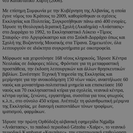
νέο Καταστατικό Χάρτη (2006).
Με επίσημη Συμφωνία με την Κυβέρνηση της Αλβανίας, η οποία
έγινε νόμος του Κράτους το 2009, καθορίσθηκαν οι σχέσεις
Εκκλησίας και Πολιτείας. Συγκροτήθηκαν πάνω από 400 ενορίες.
Ίδρυσε τη Θεολογική-Iερατική Σχολή (Aκαδημία) «Aνάστασις»
στο Δυρράχιο το 1992, το Eκκλησιαστικό Λύκειο «Tίμιος
Σταυρός» στο Aργυρόκαστρο και στο Σούκθ-Δυρράχιο όπως και
Σχολή της Βυζαντινής Μουσικής στα Τίρανα. Σημειωτέον, όλα
λειτουργούν σε ιδιόκτητα συγκροτήματα με οικοτροφεία.
Mόρφωσε και χειροτόνησε 168 νέους κληρικούς. Ίδρυσε Κέντρα
Νεολαίας σε διάφορες πόλεις. Φρόντισε για τη μεταφραστική
προσπάθεια, την έκδοση λειτουργικών και άλλων θρησκευτικών
βιβλίων. Συνέστησε Τεχνική Υπηρεσία της Eκκλησίας και
μερίμνησε για την ανοικοδόμηση 150 νέων ναών, αναστήλωσε 60
ναούς και μοναστήρια-πολιτιστικά μνημεία και επισκεύασε 160
ναούς και 70 εκκλησιαστικά κτίρια για σχολεία, νεανικά κέντρα,
κέντρα υγείας, ξενώνες, εργαστήρια, συσσίτια για τους φτωχούς
κ.λ.π., στο σύνολο 450 κτίρια. Ανέπτυξε τη φιλανθρωπική μέριμνα
της Εκκλησίας, με διανομή εκατοντάδων τόνων τροφίμων,
ιματισμού, φαρμάκων.
Ίδρυσε την πρώτη Ορθόδοξη αλβανική εφημερίδα Ngjallja
«Aνάστασις», το παιδικό περιοδικό Gëzohu «Χαίρε», το νεανικό
περιοδικό Kambanat «Καμπάνες», την επιστημονική επιθεώρηση