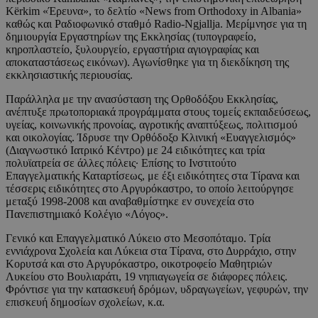
Kërkim «Έρευνα», το δελτίο «News from Orthodoxy in Albania»
καθώς και Ραδιοφωνικό σταθμό Radio-Ngjallja. Μερίμνησε για τη
δημιουργία Εργαστηρίων της Εκκλησίας (τυπογραφείο,
κηροπλαστείο, ξυλουργείο, εργαστήρια αγιογραφίας και
αποκαταστάσεως εικόνων). Αγωνίσθηκε για τη διεκδίκηση της
εκκλησιαστικής περιουσίας.
Παράλληλα με την ανασύσταση της Ορθοδόξου Εκκλησίας,
ανέπτυξε πρωτοποριακά προγράμματα στους τομείς εκπαιδεύσεως,
υγείας, κοινωνικής προνοίας, αγροτικής αναπτύξεως, πολιτισμού
και οικολογίας. Ίδρυσε την Ορθόδοξο Κλινική «Ευαγγελισμός»
(Διαγνωστικό Ιατρικό Κέντρο) με 24 ειδικότητες και τρία
πολυϊατρεία σε άλλες πόλεις· Επίσης το Ινστιτούτο
Επαγγελματικής Καταρτίσεως, με έξι ειδικότητες στα Tίρανα και
τέσσερις ειδικότητες στο Αργυρόκαστρο, το οποίο λειτούργησε
μεταξύ 1998-2008 και αναβαθμίστηκε εν συνεχεία στο
Πανεπιστημιακό Κολέγιο «Λόγος».
Γενικό και Επαγγελματικό Λύκειο στο Μεσοπόταμο. Τρία
εννιάχρονα Σχολεία και Λύκεια στα Τίρανα, στο Δυρράχιο, στην
Κορυτσά και στο Αργυρόκαστρο, οικοτροφείο Μαθητριών
Λυκείου στο Βουλιαράτι, 19 νηπιαγωγεία σε διάφορες πόλεις.
Φρόντισε για την κατασκευή δρόμων, υδραγωγείων, γεφυρών, την
επισκευή δημοσίων σχολείων, κ.α.