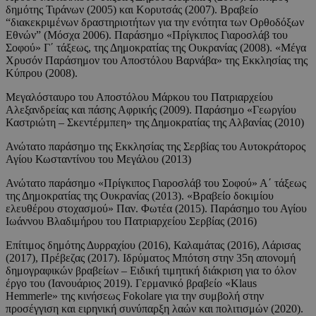
δημότης Τιράνων (2005) και Κορυτσάς (2007). Βραβείο
“διακεκριμένων δραστηριοτήτων για την ενότητα των Ορθοδόξων
Εθνών” (Μόσχα 2006). Παράσημο «Πρίγκιπος Γιαροσλάβ του
Σοφού» Γ΄ τάξεως, της Δημοκρατίας της Ουκρανίας (2008). «Μέγα
Χρυσόν Παράσημον του Αποστόλου Βαρνάβα» της Εκκλησίας της
Κύπρου (2008).
Μεγαλόσταυρο του Αποστόλου Μάρκου του Πατριαρχείου
Αλεξανδρείας και πάσης Αφρικής (2009). Παράσημο «Γεωργίου
Καστριώτη – Σκεντέρμπεη» της Δημοκρατίας της Αλβανίας (2010)
Ανώτατο παράσημο της Εκκλησίας της Σερβίας του Αυτοκράτορος
Αγίου Κωσταντίνου του Μεγάλου (2013)
Ανώτατο παράσημο «Πρίγκιπος Γιαροσλάβ του Σοφού» Α΄ τάξεως
της Δημοκρατίας της Ουκρανίας (2013). «Βραβείο δοκιμίου
ελευθέρου στοχασμού» Παν. Φωτέα (2015). Παράσημο του Αγίου
Ιωάννου Βλαδιμήρου του Πατριαρχείου Σερβίας (2016)
Επίτιμος δημότης Δυρραχίου (2016), Καλαμάτας (2016), Λάρισας
(2017), Πρέβεζας (2017). Ιδρύματος Μπότση στην 35η απονομή
δημογραφικών βραβείων – Ειδική τιμητική διάκριση για το όλον
έργο του (Ιανουάριος 2019). Γερμανικό βραβείο «Klaus
Hemmerle» της κινήσεως Fokolare για την συμβολή στην
προσέγγιση και ειρηνική συνύπαρξη λαών και πολιτισμών (2020). ‎