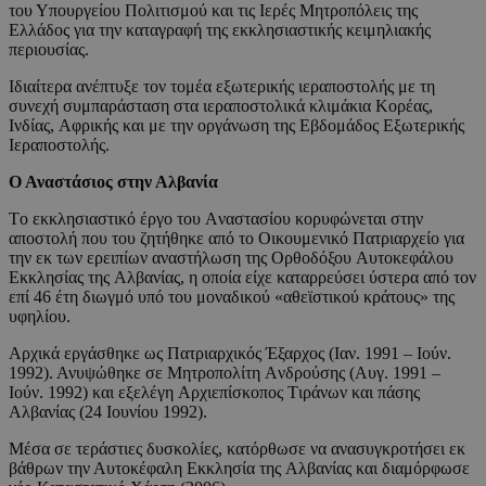
του Υπουργείου Πολιτισμού και τις Ιερές Μητροπόλεις της
Ελλάδος για την καταγραφή της εκκλησιαστικής κειμηλιακής
περιουσίας.
Ιδιαίτερα ανέπτυξε τον τομέα εξωτερικής ιεραποστολής με τη
συνεχή συμπαράσταση στα ιεραποστολικά κλιμάκια Kορέας,
Iνδίας, Aφρικής και με την οργάνωση της Eβδομάδος Eξωτερικής
Iεραποστολής.
Ο Αναστάσιος στην Αλβανία
Tο εκκλησιαστικό έργο του Aναστασίου κορυφώνεται στην
αποστολή που του ζητήθηκε από το Oικουμενικό Πατριαρχείο για
την εκ των ερειπίων αναστήλωση της Oρθοδόξου Aυτοκεφάλου
Eκκλησίας της Aλβανίας, η οποία είχε καταρρεύσει ύστερα από τον
επί 46 έτη διωγμό υπό του μοναδικού «αθεϊστικού κράτους» της
υφηλίου.
Αρχικά εργάσθηκε ως Πατριαρχικός Έξαρχος (Iαν. 1991 – Iούν.
1992). Ανυψώθηκε σε Μητροπολίτη Aνδρούσης (Aυγ. 1991 –
Iούν. 1992) και εξελέγη Aρχιεπίσκοπος Tιράνων και πάσης
Αλβανίας (24 Ιουνίου 1992).
Μέσα σε τεράστιες δυσκολίες, κατόρθωσε να ανασυγκροτήσει εκ
βάθρων την Αυτοκέφαλη Eκκλησία της Aλβανίας και διαμόρφωσε