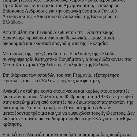
Πρεσβύτερος με το οφίκιο του Αρχιμανδρίτου, Τιτουλάριος
Επίσκοπος Aνδρούσης για την οργανική θέση του Γενικού
Διευθυντού της «Aποστολικής Διακονίας της Eκκλησίας της
Eλλάδος».
Από τη θέση του Γενικού Διευθυντού της «Αποστολικής
Διακονίας», προώθησε διάφορα θεολογικά, εκπαιδευτικά,
οικοδομικά και εκδοτικά προγράμματα της Eκκλησίας.
Με εντολή της Ιεράς Συνόδου της Εκκλησίας της Ελλάδος,
συνέγραψε τρία Κατηχητικά Βοηθήματα για τους διδάσκοντες στα
Μέσα Κατηχητικά Σχολεία της Εκκλησίας της Ελλάδος.
Στη διάρκεια των σπουδών του στη Γερμανία, εξυπηρέτησε
ιερατικώς τους εκεί Έλληνες εργάτες και φοιτητές.
Ανέκαθεν στάθηκε κοντά στους νέους και κυρίως στους φοιτητές,
διακονώντας τους. Μάλιστα, το Φεβρουάριο του 1973 είχε μεταβεί
στην κατειλημμένη από φοιτητές που διαμαρτύρονταν εναντίον της
δικτατορίας Νομική σχολή του Πανεπιστημίου Αθηνών
μεταφέροντας τρόφιμα και για να εμψυχώσει τους έγκλειστους. Δεν
δίστασε δε αργότερα, να διαμαρτυρηθεί στην ΕΣΑ για τις συνθήκες
κράτησης.
Επιπλέον, ο Αναστάσιος κινητοποίησε τους αρμοδίους παράγοντες