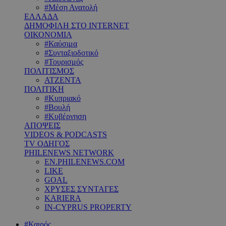
#Μέση Ανατολή
ΕΛΛΑΔΑ
ΔΗΜΟΦΙΛΗ ΣΤΟ INTERNET
ΟΙΚΟΝΟΜΙΑ
#Καύσιμα
#Συνταξιοδοτικό
#Τουρισμός
ΠΟΛΙΤΙΣΜΟΣ
ΑΤΖΕΝΤΑ
ΠΟΛΙΤΙΚΗ
#Κυπριακό
#Βουλή
#Κυβέρνηση
ΑΠΟΨΕΙΣ
VIDEOS & PODCASTS
TV ΟΔΗΓΟΣ
PHILENEWS NETWORK
EN.PHILENEWS.COM
LIKE
GOAL
ΧΡΥΣΕΣ ΣΥΝΤΑΓΕΣ
KARIERA
IN-CYPRUS PROPERTY
#Καιρός