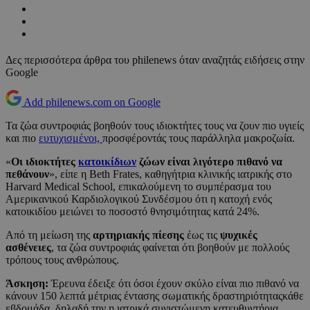
Δες περισσότερα άρθρα του philenews όταν αναζητάς ειδήσεις στην
Google
Add philenews.com on Google
Τα ζώα συντροφιάς βοηθούν τους ιδιοκτήτες τους να ζουν πιο υγιείς
και πιο
ευτυχισμένοι,
προσφέροντάς τους παράλληλα μακροζωία.
«
Οι ιδιοκτήτες
κατοικίδιων
ζώων είναι λιγότερο πιθανό να
πεθάνουν
», είπε η Beth Frates, καθηγήτρια κλινικής ιατρικής στο
Harvard Medical School, επικαλούμενη το συμπέρασμα του
Αμερικανικού Καρδιολογικού Συνδέσμου ότι η κατοχή ενός
κατοικιδίου μειώνει το ποσοστό θνησιμότητας κατά 24%.
Από τη μείωση της
αρτηριακής πίεσης
έως τις
ψυχικές
ασθένειες
, τα ζώα συντροφιάς φαίνεται ότι βοηθούν με πολλούς
τρόπους τους ανθρώπους.
Άσκηση:
Έρευνα έδειξε ότι όσοι έχουν σκύλο είναι πιο πιθανό να
κάνουν 150 λεπτά μέτριας έντασης σωματικής δραστηριότηταςκάθε
εβδομάδα, δηλαδή την η ιατρικά συνιστώμενη κατευθυντήρια