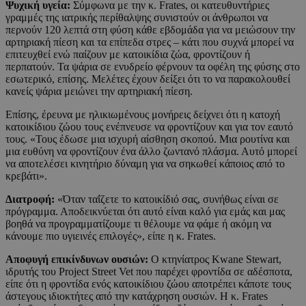
Ψυχική υγεία:
Σύμφωνα με την κ. Frates, οι κατευθυντήριες
γραμμές της ιατρικής περίθαλψης συνιστούν οι άνθρωποι να
περνούν 120 λεπτά στη φύση κάθε εβδομάδα για να μειώσουν την
αρτηριακή πίεση και τα επίπεδα στρες – κάτι που συχνά μπορεί να
επιτευχθεί ενώ παίζουν με κατοικίδια ζώα, φροντίζουν ή
περπατούν. Τα ψάρια σε ενυδρείο φέρνουν τα οφέλη της φύσης στο
εσωτερικό, επίσης. Μελέτες έχουν δείξει ότι το να παρακολουθεί
κανείς ψάρια μειώνει την αρτηριακή πίεση.
Επίσης, έρευνα με ηλικιωμένους μονήρεις δείχνει ότι η κατοχή
κατοικίδιου ζώου τους ενέπνευσε να φροντίζουν και για τον εαυτό
τους. «Τους έδωσε μια ισχυρή αίσθηση σκοπού. Μια ρουτίνα και
μια ευθύνη να φροντίζουν ένα άλλο ζωντανό πλάσμα. Αυτό μπορεί
να αποτελέσει κινητήριο δύναμη για να σηκωθεί κάποιος από το
κρεβάτι».
Διατροφή:
«Όταν ταΐζετε το κατοικίδιό σας, συνήθως είναι σε
πρόγραμμα. Αποδεικνύεται ότι αυτό είναι καλό για εμάς και μας
βοηθά να προγραμματίζουμε τι θέλουμε να φάμε ή ακόμη να
κάνουμε πιο υγιεινές επιλογές», είπε η κ. Frates.
Αποφυγή επικίνδυνων ουσιών:
Ο κτηνίατρος Kwane Stewart,
ιδρυτής του Project Street Vet που παρέχει φροντίδα σε αδέσποτα,
είπε ότι η φροντίδα ενός κατοικίδιου ζώου αποτρέπει κάποτε τους
άστεγους ιδιοκτήτες από την κατάχρηση ουσιών. Η κ. Frates