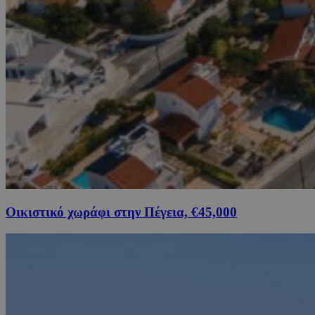
Οικιστικό χωράφι στην Πέγεια, €45,000