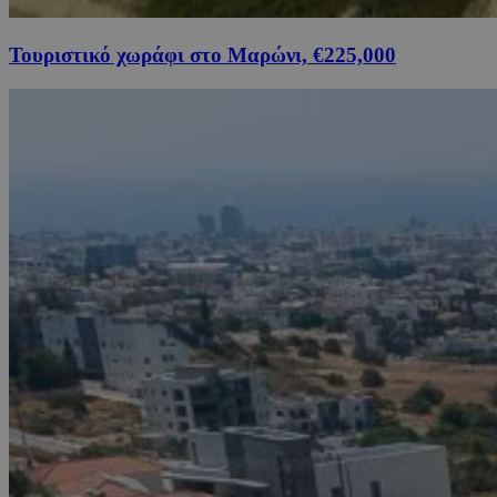
Τουριστικό χωράφι στο Μαρώνι, €225,000