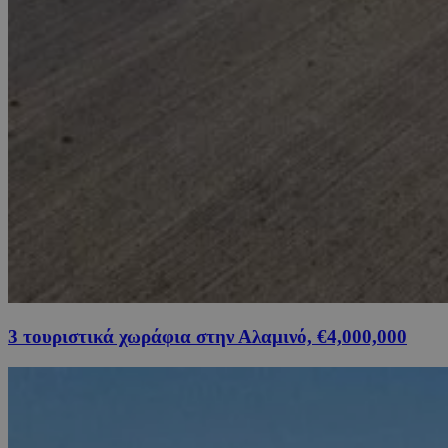
3 τουριστικά χωράφια στην Αλαμινό, €4,000,000