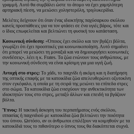
γραμμή. Αυτό θα συμβάλει ώστε το άτομο να έχει χαμηλότερη
αρτηριακή πίεση, να μειώσει χοληστερόλη, τριγλυκερίδια.
Μελέτες δείχνουν ότι όταν ένας ιδιοκτήτης παχύσαρκου σκύλου
κανείς προσπάθειες για να τον φτάσει σε ένα υγιές βάρος, τότε και
ο ίδιος επωφελείται και βελτιώνει τη φυσική του κατάσταση.
Κοινωνική σύνδεση:
«Όποιος έχει σκύλο και τον βγάζει βόλτα,
γνωρίζει ότι έχει προοπτικές για κοινωνικοποίηση. Αυτό σημαίνει
ότι μπορεί να μειώσει τη μοναξιά και να δημιουργήσει κοινωνικές
συνδέσεις», λέει η κ. Frates. Τα ζώα ενώνουν τους ανθρώπους, με
την κοινωνική σύνδεση να είναι κρίσιμη για μια υγιή ζωή.
Αντοχή στο στρες:
Το χάδι, το παιχνίδι ή ακόμη και η διατήρηση
της οπτικής επαφής με τα κατοικίδια ζώα απελευθερώνει οξυτοκίνη
στον εγκέφαλο, η οποία με τη σειρά της μειώνει τα επίπεδα στρες
στο σώμα. Τα κατοικίδια ζώα ενισχύουν την ανθεκτικότητα των
ιδιοκτητών τους στο στρες, μεταξύ άλλων και επειδή τα βγάζουν
βόλτα.
Ύπνος:
Η τακτική άσκηση του περπατήματος ενός σκύλου,
ιππασίας ή παιχνιδιού με κατοικίδια ζώα βελτιώνει την ποιότητα
του ύπνου. Ωστόσο, αν οι άνθρωποι επιλέξουν να κοιμηθούν με τα
κατοικίδιά τους το πιθανότερο ο ύπνος τους θα διακόπτεται συχνά.