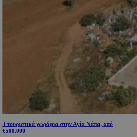
3 τουριστικά χωράφια στην Αγία Νάπα, από
€500,000