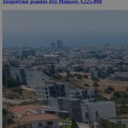
Τουριστικό χωράφι στο Μαρώνι, €225,000