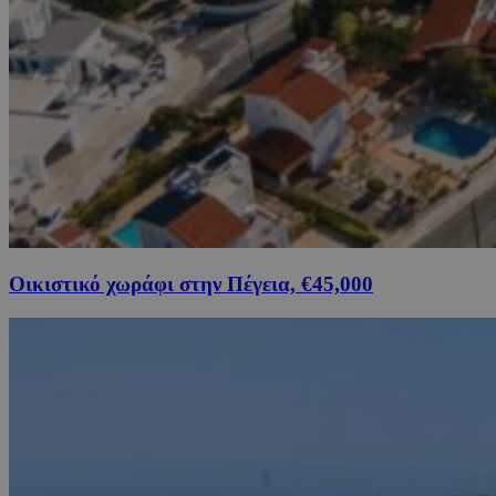
Οικιστικό χωράφι στην Πέγεια, €45,000