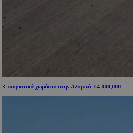
3 τουριστικά χωράφια στην Αλαμινό, €4,000,000