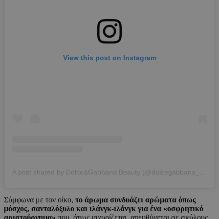
View this post on Instagram
A post shared by Dolce&Gabbana Beauty (@dolcegabbana_beauty)
Σύμφωνα με τον οίκο,
το άρωμα συνδυάζει αρώματα όπως
μόσχος, σανταλόξυλο και ιλάνγκ-ιλάνγκ για ένα «οσφρητικό
αριστούργημα»
που, όπως ισχυρίζεται, απευθύνεται σε σκύλους,