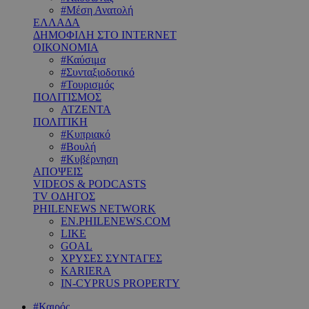
#Μέση Ανατολή
ΕΛΛΑΔΑ
ΔΗΜΟΦΙΛΗ ΣΤΟ INTERNET
ΟΙΚΟΝΟΜΙΑ
#Καύσιμα
#Συνταξιοδοτικό
#Τουρισμός
ΠΟΛΙΤΙΣΜΟΣ
ΑΤΖΕΝΤΑ
ΠΟΛΙΤΙΚΗ
#Κυπριακό
#Βουλή
#Κυβέρνηση
ΑΠΟΨΕΙΣ
VIDEOS & PODCASTS
TV ΟΔΗΓΟΣ
PHILENEWS NETWORK
EN.PHILENEWS.COM
LIKE
GOAL
ΧΡΥΣΕΣ ΣΥΝΤΑΓΕΣ
KARIERA
IN-CYPRUS PROPERTY
#Καιρός