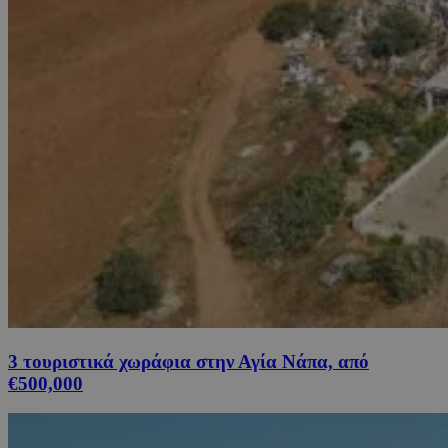
3 τουριστικά χωράφια στην Αγία Νάπα, από
€500,000