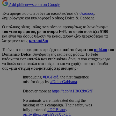
Add philenews.com on Google
Ένα άρωμα που απευθύνεται αποκλειστικά σε
σκύλους
,
δημιούργησε και κυκλοφορεί ο οίκος Dolce & Gabbana.
Ο ιταλικός οίκος μόδας ανακοίνωσε προσφάτως το λανσάρισμα
του νέου αρώματος με το όνομα Fefé, το οποίο κοστίζει $100
και είναι για όσους θέλουν να κακομάθουν λίγο περισσότερο τα
λατρεμένα τους
κατοικίδια
.
Το όνομα του αρώματος προέρχεται
από το όνομα του
σκύλου
του
Domenico Dolce
, συνιδρυτή της εταιρείας μόδας. Το Fefé
υπόσχεται ένα «
απαλό και ντελικάτο
» άρωμα που φτιάχτηκε για
να δουλεύεται απαλά στο τρίχωμα και να χαρίζει στο τετράποδό
σας «
μια στιγμή αρωματικής περιποίησης
».
Introducing
#DGFefé
, the first fragrance
mist for dogs by
#DolceGabbana
.
Discover more at
https://t.co/AH8O2btGfF
No animals were mistreated during the
making of this campaign. Their safety was
fully protected.
#DGBeauty
pic.twitter.com/chYveXgkUC