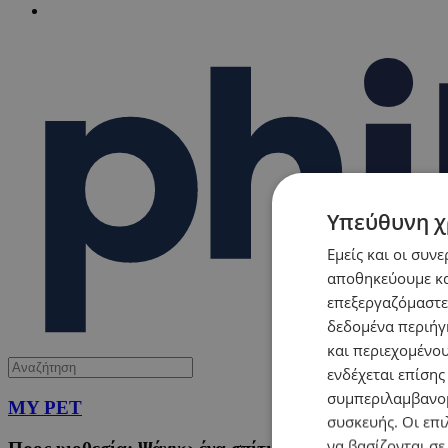
Υπεύθυνη χ
Εμείς και οι συν
αποθηκεύουμε κα
επεξεργαζόμαστε
δεδομένα περιήγη
και περιεχομένο
ενδέχεται επίσης
συμπεριλαμβανομ
MY PET
συσκευής. Οι επι
να βασίζονται σε