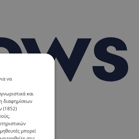
για να
αγνωριστικά και
ση διαφημίσεων
 (1852)
πούς,
κτηριστικών
ομηθευτές μπορεί
ντιταχθείτε στις