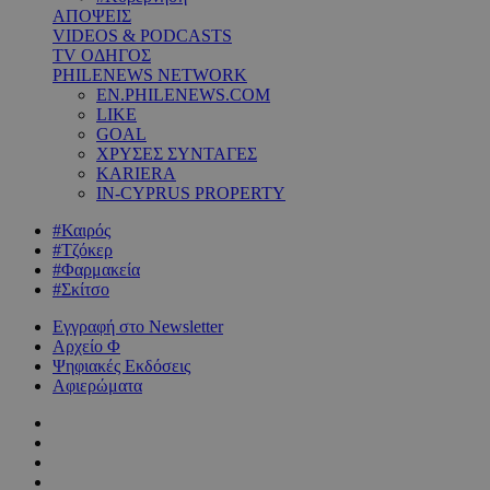
ΑΠΟΨΕΙΣ
VIDEOS & PODCASTS
TV ΟΔΗΓΟΣ
PHILENEWS NETWORK
EN.PHILENEWS.COM
LIKE
GOAL
ΧΡΥΣΕΣ ΣΥΝΤΑΓΕΣ
KARIERA
IN-CYPRUS PROPERTY
#Καιρός
#Τζόκερ
#Φαρμακεία
#Σκίτσο
Εγγραφή στο Newsletter
Αρχείο Φ
Ψηφιακές Εκδόσεις
Αφιερώματα