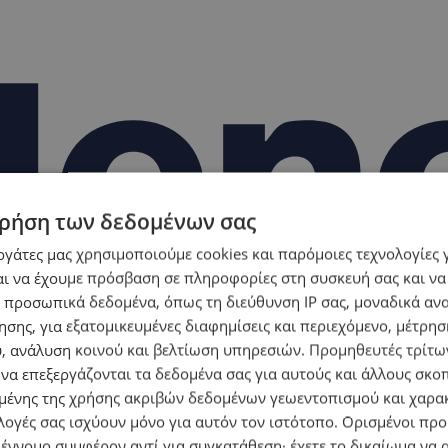
ρήση των δεδομένων σας
εργάτες μας χρησιμοποιούμε cookies και παρόμοιες τεχνολογίες 
ι να έχουμε πρόσβαση σε πληροφορίες στη συσκευή σας και να
 προσωπικά δεδομένα, όπως τη διεύθυνση IP σας, μοναδικά αν
σης, για εξατομικευμένες διαφημίσεις και περιεχόμενο, μέτρη
υ, ανάλυση κοινού και βελτίωση υπηρεσιών.
Προμηθευτές τρίτων
 να επεξεργάζονται τα δεδομένα σας για αυτούς και άλλους σκο
ένης της χρήσης ακριβών δεδομένων γεωεντοπισμού και χαρα
λογές σας ισχύουν μόνο για αυτόν τον ιστότοπο. Ορισμένοι πρ
 έννομο συμφέρον αντί για συγκατάθεση· έχετε το δικαίωμα να α