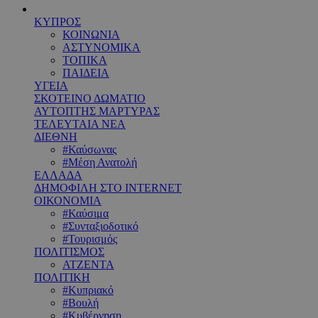
ΚΥΠΡΟΣ
ΚΟΙΝΩΝΙΑ
ΑΣΤΥΝΟΜΙΚΑ
ΤΟΠΙΚΑ
ΠΑΙΔΕΙΑ
ΥΓΕΙΑ
ΣΚΟΤΕΙΝΟ ΔΩΜΑΤΙΟ
ΑΥΤΟΠΤΗΣ ΜΑΡΤΥΡΑΣ
ΤΕΛΕΥΤΑΙΑ ΝΕΑ
ΔΙΕΘΝΗ
#Καύσωνας
#Μέση Ανατολή
ΕΛΛΑΔΑ
ΔΗΜΟΦΙΛΗ ΣΤΟ INTERNET
ΟΙΚΟΝΟΜΙΑ
#Καύσιμα
#Συνταξιοδοτικό
#Τουρισμός
ΠΟΛΙΤΙΣΜΟΣ
ΑΤΖΕΝΤΑ
ΠΟΛΙΤΙΚΗ
#Κυπριακό
#Βουλή
#Κυβέρνηση