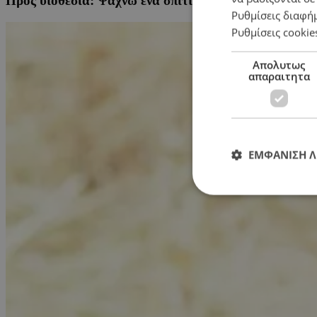
Προς υιοθεσία: Ψάχνω ένα σπίτι!
Ρυθμίσεις διαφή
Ρυθμίσεις cookie
Απολυτως
απαραιτητα
ΕΜΦΑΝΙΣΗ 