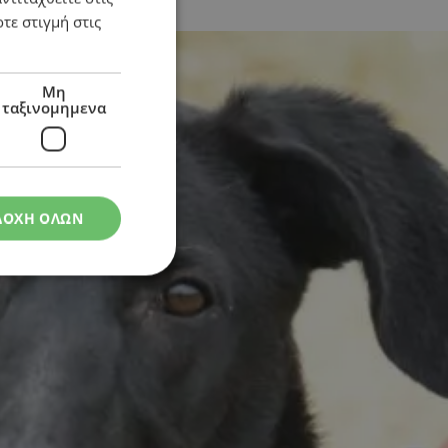
τε στιγμή στις
Μη
ταξινομημενα
ΔΟΧΗ ΟΛΩΝ