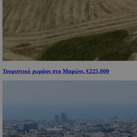
Τουριστικό χωράφι στο Μαρώνι, €225,000