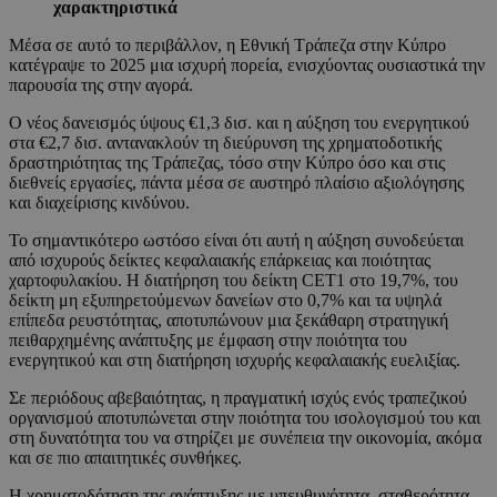
χαρακτηριστικά
Μέσα σε αυτό το περιβάλλον, η Εθνική Τράπεζα στην Κύπρο
κατέγραψε το 2025 μια ισχυρή πορεία, ενισχύοντας ουσιαστικά την
παρουσία της στην αγορά.
Ο νέος δανεισμός ύψους €1,3 δισ. και η αύξηση του ενεργητικού
στα €2,7 δισ. αντανακλούν τη διεύρυνση της χρηματοδοτικής
δραστηριότητας της Τράπεζας, τόσο στην Κύπρο όσο και στις
διεθνείς εργασίες, πάντα μέσα σε αυστηρό πλαίσιο αξιολόγησης
και διαχείρισης κινδύνου.
Το σημαντικότερο ωστόσο είναι ότι αυτή η αύξηση συνοδεύεται
από ισχυρούς δείκτες κεφαλαιακής επάρκειας και ποιότητας
χαρτοφυλακίου. Η διατήρηση του δείκτη CET1 στο 19,7%, του
δείκτη μη εξυπηρετούμενων δανείων στο 0,7% και τα υψηλά
επίπεδα ρευστότητας, αποτυπώνουν μια ξεκάθαρη στρατηγική
πειθαρχημένης ανάπτυξης με έμφαση στην ποιότητα του
ενεργητικού και στη διατήρηση ισχυρής κεφαλαιακής ευελιξίας.
Σε περιόδους αβεβαιότητας, η πραγματική ισχύς ενός τραπεζικού
οργανισμού αποτυπώνεται στην ποιότητα του ισολογισμού του και
στη δυνατότητα του να στηρίζει με συνέπεια την οικονομία, ακόμα
και σε πιο απαιτητικές συνθήκες.
Η χρηματοδότηση της ανάπτυξης με υπευθυνότητα, σταθερότητα