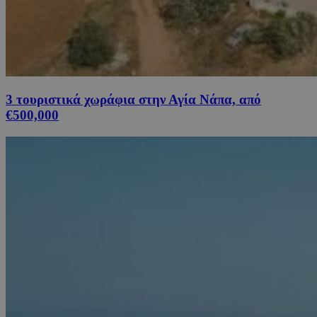
3 τουριστικά χωράφια στην Αγία Νάπα, από
€500,000