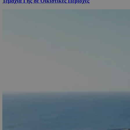
Τεμάχια Γης σε Οικιστικές Περιοχές