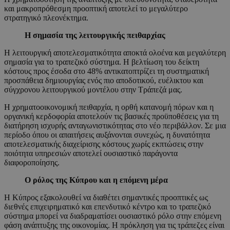
και μακροπρόθεσμη προοπτική αποτελεί το μεγαλύτερο
στρατηγικό πλεονέκτημα.
Η σημασία της λειτουργικής πειθαρχίας
Η λειτουργική αποτελεσματικότητα αποκτά ολοένα και μεγαλύτερη
σημασία για το τραπεζικό σύστημα. Η βελτίωση του δείκτη
κόστους προς έσοδα στο 48% αντικατοπτρίζει τη συστηματική
προσπάθεια δημιουργίας ενός πιο αποδοτικού, ευέλικτου και
σύγχρονου λειτουργικού μοντέλου στην Τράπεζά μας.
Η χρηματοοικονομική πειθαρχία, η ορθή κατανομή πόρων και η
οργανική κερδοφορία αποτελούν τις βασικές προϋποθέσεις για τη
διατήρηση ισχυρής ανταγωνιστικότητας στο νέο περιβάλλον. Σε μια
περίοδο όπου οι απαιτήσεις αυξάνονται συνεχώς, η δυνατότητα
αποτελεσματικής διαχείρισης κόστους χωρίς εκπτώσεις στην
ποιότητα υπηρεσιών αποτελεί ουσιαστικό παράγοντα
διαφοροποίησης.
Ο ρόλος της Κύπρου και η επόμενη μέρα
Η Κύπρος εξακολουθεί να διαθέτει σημαντικές προοπτικές ως
διεθνές επιχειρηματικό και επενδυτικό κέντρο και το τραπεζικό
σύστημα μπορεί να διαδραματίσει ουσιαστικό ρόλο στην επόμενη
φάση ανάπτυξης της οικονομίας. Η πρόκληση για τις τράπεζες είναι