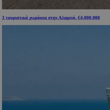
3 τουριστικά χωράφια στην Αλαμινό, €4,000,000