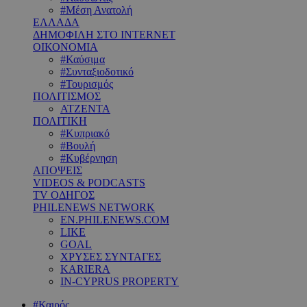
#Μέση Ανατολή
ΕΛΛΑΔΑ
ΔΗΜΟΦΙΛΗ ΣΤΟ INTERNET
ΟΙΚΟΝΟΜΙΑ
#Καύσιμα
#Συνταξιοδοτικό
#Τουρισμός
ΠΟΛΙΤΙΣΜΟΣ
ΑΤΖΕΝΤΑ
ΠΟΛΙΤΙΚΗ
#Κυπριακό
#Βουλή
#Κυβέρνηση
ΑΠΟΨΕΙΣ
VIDEOS & PODCASTS
TV ΟΔΗΓΟΣ
PHILENEWS NETWORK
EN.PHILENEWS.COM
LIKE
GOAL
ΧΡΥΣΕΣ ΣΥΝΤΑΓΕΣ
KARIERA
IN-CYPRUS PROPERTY
#Καιρός