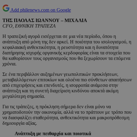
Add philenews.com on Google
ΤΗΣ ΠΑΟΛΑΣ ΙΩΑΝΝΟΥ – ΜΙΧΑΛΙΑ
CFO, ΕΘΝΙΚΗ ΤΡΑΠΕΖΑ
Η τραπεζική αγορά εισέρχεται σε μια νέα περίοδο, όπου η
ανάπτυξη από μόνη της δεν αρκεί. Η ποιότητα του ισολογισμού, η
κεφαλαιακή ανθεκτικότητα, η ρευστότητα και η δυνατότητα
διατήρησης ισχυρής οργανικής κερδοφορίας είναι τα στοιχεία που
θα καθορίσουν τους οργανισμούς που θα ξεχωρίσουν τα επόμενα
χρόνια.
Σε ένα περιβάλλον αυξημένων γεωπολιτικών προκλήσεων,
μεταβαλλόμενων επιτοκίων και ολοένα πιο σύνθετων απαιτήσεων
από επιχειρήσεις και επενδυτές, η ισορροπία ανάμεσα στην
ανάπτυξη και τη συνετή διαχείριση κινδύνου αποκτά ακόμη
μεγαλύτερη σημασία.
Για τις τράπεζες, η πρόκληση σήμερα δεν είναι μόνο να
χρηματοδοτούν την οικονομία, αλλά να το πράττουν με τρόπο που
να διασφαλίζει σταθερότητα, ανθεκτικότητα και μακροπρόθεσμη
δημιουργία αξίας.
Ανάπτυξη με πειθαρχία και ποιοτικά