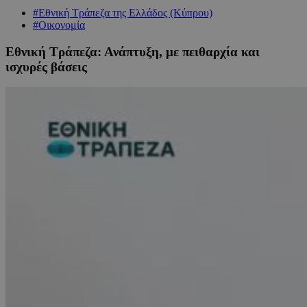
#Εθνική Τράπεζα της Ελλάδος (Κύπρου)
#Οικονομία
Εθνική Τράπεζα: Ανάπτυξη, με πειθαρχία και
ισχυρές βάσεις