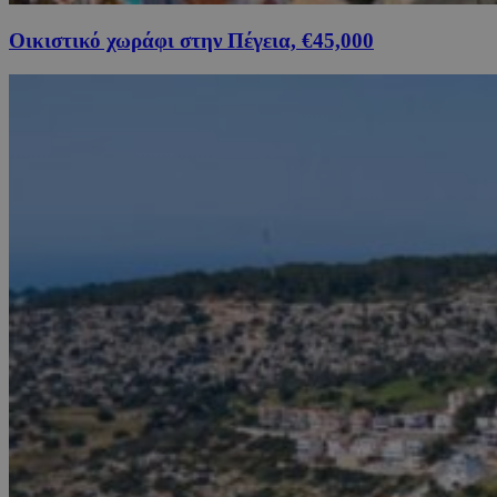
Οικιστικό χωράφι στην Πέγεια, €45,000