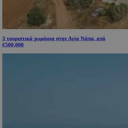
3 τουριστικά χωράφια στην Αγία Νάπα, από
€500,000