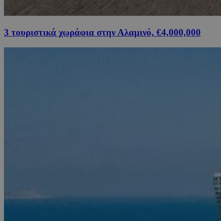
3 τουριστικά χωράφια στην Αλαμινό, €4,000,000