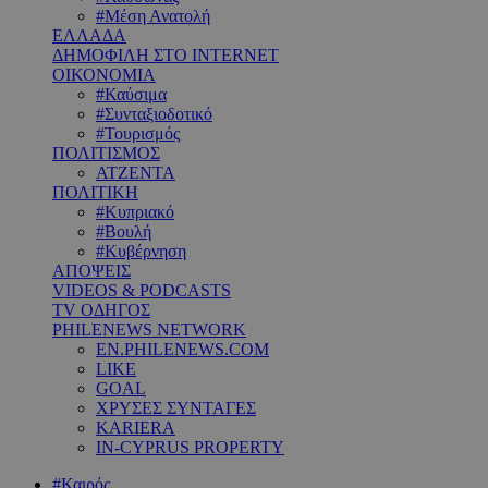
#Μέση Ανατολή
ΕΛΛΑΔΑ
ΔΗΜΟΦΙΛΗ ΣΤΟ INTERNET
ΟΙΚΟΝΟΜΙΑ
#Καύσιμα
#Συνταξιοδοτικό
#Τουρισμός
ΠΟΛΙΤΙΣΜΟΣ
ΑΤΖΕΝΤΑ
ΠΟΛΙΤΙΚΗ
#Κυπριακό
#Βουλή
#Κυβέρνηση
ΑΠΟΨΕΙΣ
VIDEOS & PODCASTS
TV ΟΔΗΓΟΣ
PHILENEWS NETWORK
EN.PHILENEWS.COM
LIKE
GOAL
ΧΡΥΣΕΣ ΣΥΝΤΑΓΕΣ
KARIERA
IN-CYPRUS PROPERTY
#Καιρός