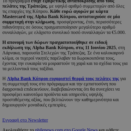
Το πρόγραμμα
έτυχε εξαιρετικής ανταπόκρισης από τους
πελάτες της Τράπεζας
, με υψηλό αριθμό συμμετοχών από όλες
τις επαρχίες της Κύπρου.
Κάθε ευρώ αγορών με κάρτα
Mastercard της Alpha Bank Κύπρου, αντιστοιχούσε σε μία
συμμετοχή στην κλήρωση
, προσφέροντας, έτσι, περισσότερες
πιθανότητες σε όσους πραγματοποίησαν μεγαλύτερο αριθμό
συναλλαγών, με ελάχιστο συνολικό ποσό συναλλαγών τα €5.000.
Η απονομή των δώρων πραγματοποιήθηκε σε ειδική
εκδήλωση της Alpha Bank Κύπρου, στις 11 Ιουνίου 2025
, στη
Λάρνακα, παρουσία Στελεχών της Τράπεζας. Σε ένα καλοκαιρινό
κλίμα, οι τυχεροί νικητές παρέλαβαν τα δωροκουπόνια τους,
έχοντας την ευκαιρία να μοιραστούν τη χαρά και τα σχέδια τους για
τα μελλοντικά τους ταξίδια.
Η
Alpha Bank Κύπρου ευχαριστεί θερμά τους πελάτες της
για
τη συμμετοχή τους στο πρόγραμμα και την εμπιστοσύνη που
διαχρονικά επιδεικνύουν, διαβεβαιώνοντας ότι θα συνεχίσει να
προσφέρει καινοτόμα προϊόντα και υπηρεσίες υψηλής
προστιθέμενης αξίας, που βελτιώνουν την καθημερινότητα και
δημιουργούν μοναδικές εμπειρίες.
Εγγραφή στο Newsletter
Ακολουθήστε το
philenews.com στο Google News
και μάθετε