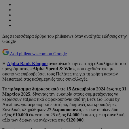
Δες περισσότερα άρθρα του philenews όταν αναζητάς ειδήσεις στην
Google
Add philenews.com on Google
Η
Alpha Bank Κύπρου
ανακοίνωσε την επιτυχή ολοκλήρωση του
προγράμματος
«Alpha Spend & Win»
, που σχεδιάστηκε με
σκοπό να επιβραβεύσει τους Πελάτες της για τη χρήση καρτών
Mastercard στις καθημερινές τους συναλλαγές.
Το
πρόγραμμα διήρκεσε από τις 15 Δεκεμβρίου 2024 έως τις 31
Μαρτίου 2025
, δίνοντας την ευκαιρία στους συμμετέχοντες να
κερδίσουν ταξιδιωτικά δωροκουπόνια από τη Let’s Go Tours by
Amathus, για αεροπορικά εισιτήρια, διαμονές και κρουαζιέρες.
Συνολικά, κληρώθηκαν
27 δωροκουπόνια
, εκ των οποίων δύο
αξίας
€10.000
έκαστο και 25 αξίας
€4.000
έκαστο, με τη συνολική
αξία των δώρων να ανέρχεται στις
€120.000
.