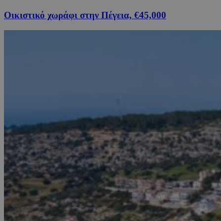
Οικιστικό χωράφι στην Πέγεια, €45,000