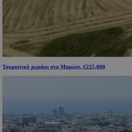
Τουριστικό χωράφι στο Μαρώνι, €225,000