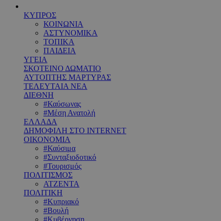
ΚΥΠΡΟΣ
ΚΟΙΝΩΝΙΑ
ΑΣΤΥΝΟΜΙΚΑ
ΤΟΠΙΚΑ
ΠΑΙΔΕΙΑ
ΥΓΕΙΑ
ΣΚΟΤΕΙΝΟ ΔΩΜΑΤΙΟ
ΑΥΤΟΠΤΗΣ ΜΑΡΤΥΡΑΣ
ΤΕΛΕΥΤΑΙΑ ΝΕΑ
ΔΙΕΘΝΗ
#Καύσωνας
#Μέση Ανατολή
ΕΛΛΑΔΑ
ΔΗΜΟΦΙΛΗ ΣΤΟ INTERNET
ΟΙΚΟΝΟΜΙΑ
#Καύσιμα
#Συνταξιοδοτικό
#Τουρισμός
ΠΟΛΙΤΙΣΜΟΣ
ΑΤΖΕΝΤΑ
ΠΟΛΙΤΙΚΗ
#Κυπριακό
#Βουλή
#Κυβέρνηση