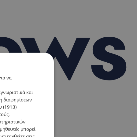
για να
αγνωριστικά και
ση διαφημίσεων
 (1913)
πούς,
κτηριστικών
ομηθευτές μπορεί
ντιταχθείτε στις