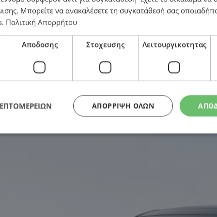
μισης
. Μπορείτε να ανακαλέσετε τη συγκατάθεσή σας οποιαδήπο
Car από τα βραβεία AUTOCAR 2025
s
.
Πολιτική Απορρήτου
Αποδοσης
Στοχευσης
Λειτουργικοτητας
ΛΕΠΤΟΜΕΡΕΙΩΝ
ΑΠΌΡΡΙΨΗ ΌΛΩΝ
ΑΠΟ