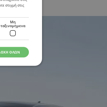
τε στιγμή στις
Μη
ταξινομημενα
ΔΟΧΗ ΟΛΩΝ