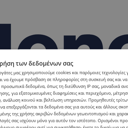
ρήση των δεδομένων σας
εργάτες μας χρησιμοποιούμε cookies και παρόμοιες τεχνολογίες 
ι να έχουμε πρόσβαση σε πληροφορίες στη συσκευή σας και να
 προσωπικά δεδομένα, όπως τη διεύθυνση IP σας, μοναδικά αν
σης, για εξατομικευμένες διαφημίσεις και περιεχόμενο, μέτρη
υ, ανάλυση κοινού και βελτίωση υπηρεσιών.
Προμηθευτές τρίτων
 να επεξεργάζονται τα δεδομένα σας για αυτούς και άλλους σκο
ένης της χρήσης ακριβών δεδομένων γεωεντοπισμού και χαρα
λογές σας ισχύουν μόνο για αυτόν τον ιστότοπο. Ορισμένοι πρ
 έννομο συμφέρον αντί για συγκατάθεση· έχετε το δικαίωμα να α