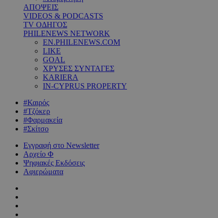
ΑΠΟΨΕΙΣ
VIDEOS & PODCASTS
TV ΟΔΗΓΟΣ
PHILENEWS NETWORK
EN.PHILENEWS.COM
LIKE
GOAL
ΧΡΥΣΕΣ ΣΥΝΤΑΓΕΣ
KARIERA
IN-CYPRUS PROPERTY
#Καιρός
#Τζόκερ
#Φαρμακεία
#Σκίτσο
Εγγραφή στο Newsletter
Αρχείο Φ
Ψηφιακές Εκδόσεις
Αφιερώματα