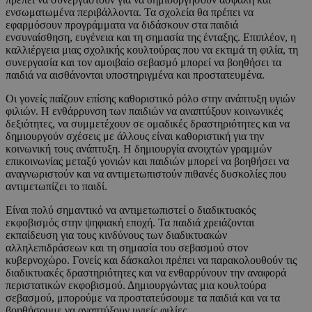
ενσωματωμένα περιβάλλοντα. Τα σχολεία θα πρέπει να
εφαρμόσουν προγράμματα να διδάσκουν στα παιδιά
ενσυναίσθηση, ευγένεια και τη σημασία της ένταξης. Επιπλέον, η
καλλιέργεια μιας σχολικής κουλτούρας που να εκτιμά τη φιλία, τη
συνεργασία και τον αμοιβαίο σεβασμό μπορεί να βοηθήσει τα
παιδιά να αισθάνονται υποστηριγμένα και προστατευμένα.
Οι γονείς παίζουν επίσης καθοριστικό ρόλο στην ανάπτυξη υγιών
φιλιών. Η ενθάρρυνση των παιδιών να αναπτύξουν κοινωνικές
δεξιότητες, να συμμετέχουν σε ομαδικές δραστηριότητες και να
δημιουργούν σχέσεις με άλλους είναι καθοριστική για την
κοινωνική τους ανάπτυξη. Η δημιουργία ανοιχτών γραμμών
επικοινωνίας μεταξύ γονιών και παιδιών μπορεί να βοηθήσει να
αναγνωριστούν και να αντιμετωπιστούν πιθανές δυσκολίες που
αντιμετωπίζει το παιδί.
Είναι πολύ σημαντικό να αντιμετωπιστεί ο διαδικτυακός
εκφοβισμός στην ψηφιακή εποχή. Τα παιδιά χρειάζονται
εκπαίδευση για τους κινδύνους των διαδικτυακών
αλληλεπιδράσεων και τη σημασία του σεβασμού στον
κυβερνοχώρο. Γονείς και δάσκαλοι πρέπει να παρακολουθούν τις
διαδικτυακές δραστηριότητες και να ενθαρρύνουν την αναφορά
περιστατικών εκφοβισμού. Δημιουργώντας μια κουλτούρα
σεβασμού, μπορούμε να προστατεύσουμε τα παιδιά και να τα
βοηθήσουμε να αναπτύξουν υγιείς φιλίες.