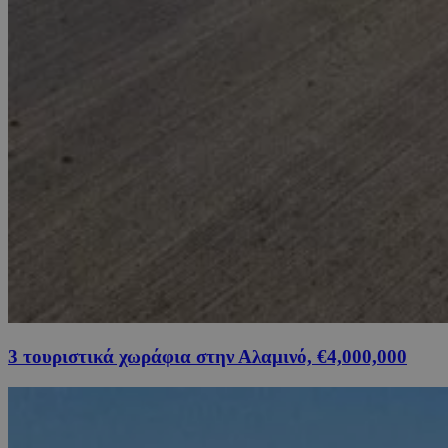
3 τουριστικά χωράφια στην Αλαμινό, €4,000,000