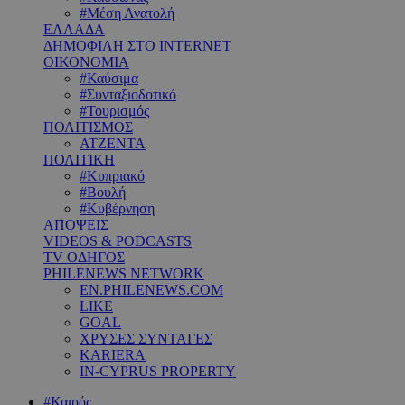
#Μέση Ανατολή
ΕΛΛΑΔΑ
ΔΗΜΟΦΙΛΗ ΣΤΟ INTERNET
ΟΙΚΟΝΟΜΙΑ
#Καύσιμα
#Συνταξιοδοτικό
#Τουρισμός
ΠΟΛΙΤΙΣΜΟΣ
ΑΤΖΕΝΤΑ
ΠΟΛΙΤΙΚΗ
#Κυπριακό
#Βουλή
#Κυβέρνηση
ΑΠΟΨΕΙΣ
VIDEOS & PODCASTS
TV ΟΔΗΓΟΣ
PHILENEWS NETWORK
EN.PHILENEWS.COM
LIKE
GOAL
ΧΡΥΣΕΣ ΣΥΝΤΑΓΕΣ
KARIERA
IN-CYPRUS PROPERTY
#Καιρός