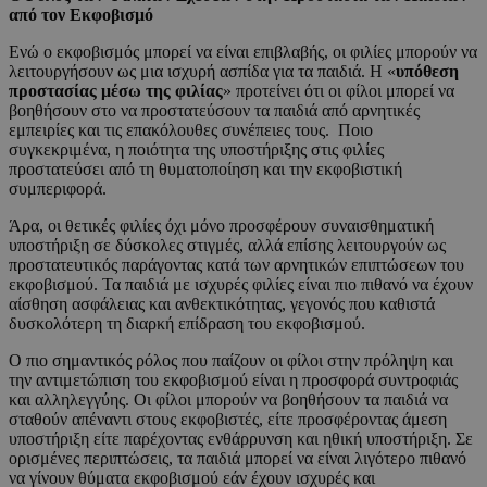
από τον Εκφοβισμό
Ενώ ο εκφοβισμός μπορεί να είναι επιβλαβής, οι φιλίες μπορούν να
λειτουργήσουν ως μια ισχυρή ασπίδα για τα παιδιά. Η «
υπόθεση
προστασίας μέσω της φιλίας
» προτείνει ότι οι φίλοι μπορεί να
βοηθήσουν στο να προστατεύσουν τα παιδιά από αρνητικές
εμπειρίες και τις επακόλουθες συνέπειες τους. Ποιο
συγκεκριμένα, η ποιότητα της υποστήριξης στις φιλίες
προστατεύσει από τη θυματοποίηση και την εκφοβιστική
συμπεριφορά.
Άρα, οι θετικές φιλίες όχι μόνο προσφέρουν συναισθηματική
υποστήριξη σε δύσκολες στιγμές, αλλά επίσης λειτουργούν ως
προστατευτικός παράγοντας κατά των αρνητικών επιπτώσεων του
εκφοβισμού. Τα παιδιά με ισχυρές φιλίες είναι πιο πιθανό να έχουν
αίσθηση ασφάλειας και ανθεκτικότητας, γεγονός που καθιστά
δυσκολότερη τη διαρκή επίδραση του εκφοβισμού.
Ο πιο σημαντικός ρόλος που παίζουν οι φίλοι στην πρόληψη και
την αντιμετώπιση του εκφοβισμού είναι η προσφορά συντροφιάς
και αλληλεγγύης. Οι φίλοι μπορούν να βοηθήσουν τα παιδιά να
σταθούν απέναντι στους εκφοβιστές, είτε προσφέροντας άμεση
υποστήριξη είτε παρέχοντας ενθάρρυνση και ηθική υποστήριξη. Σε
ορισμένες περιπτώσεις, τα παιδιά μπορεί να είναι λιγότερο πιθανό
να γίνουν θύματα εκφοβισμού εάν έχουν ισχυρές και