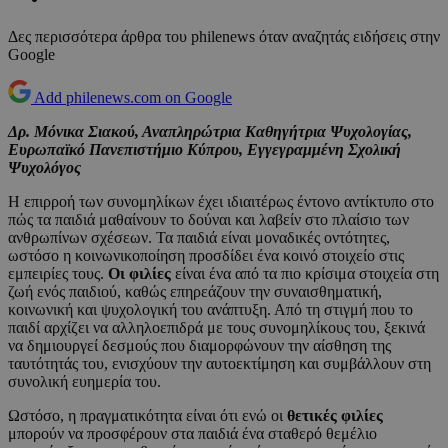
Δες περισσότερα άρθρα του philenews όταν αναζητάς ειδήσεις στην
Google
Add philenews.com on Google
Δρ. Μόνικα Σιακού, Αναπληρώτρια Καθηγήτρια Ψυχολογίας,
Ευρωπαϊκό Πανεπιστήμιο Κύπρου, Εγγεγραμμένη Σχολική
Ψυχολόγος
Η επιρροή των συνομηλίκων έχει ιδιαιτέρως έντονο αντίκτυπο στο
πώς τα παιδιά μαθαίνουν το δούναι και λαβείν στο πλαίσιο των
ανθρωπίνων σχέσεων. Τα παιδιά είναι μοναδικές οντότητες,
ωστόσο η κοινωνικοποίηση προσδίδει ένα κοινό στοιχείο στις
εμπειρίες τους.
Οι φιλίες
είναι ένα από τα πιο κρίσιμα στοιχεία στη
ζωή ενός παιδιού, καθώς επηρεάζουν την συναισθηματική,
κοινωνική και ψυχολογική του ανάπτυξη. Από τη στιγμή που το
παιδί αρχίζει να αλληλοεπιδρά με τους συνομηλίκους του, ξεκινά
να δημιουργεί δεσμούς που διαμορφώνουν την αίσθηση της
ταυτότητάς του, ενισχύουν την αυτοεκτίμηση και συμβάλλουν στη
συνολική ευημερία του.
Ωστόσο, η πραγματικότητα είναι ότι ενώ οι
θετικές φιλίες
μπορούν να προσφέρουν στα παιδιά ένα σταθερό θεμέλιο