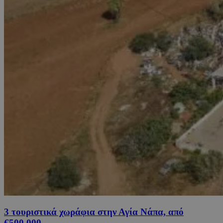
3 τουριστικά χωράφια στην Αγία Νάπα, από
€500,000