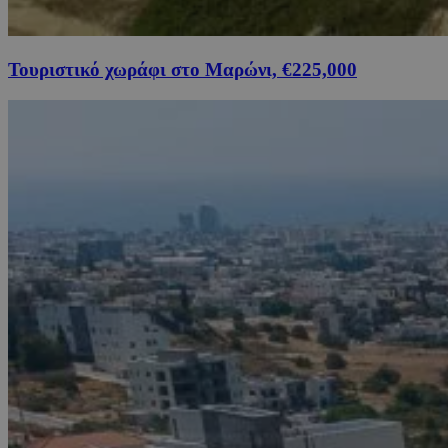
Τουριστικό χωράφι στο Μαρώνι, €225,000