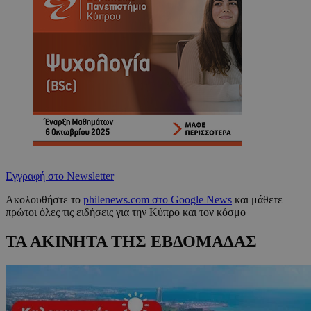
Εγγραφή στο Newsletter
Ακολουθήστε το
philenews.com στο Google News
και μάθετε
πρώτοι όλες τις ειδήσεις για την Κύπρο και τον κόσμο
ΤΑ ΑΚΙΝΗΤΑ ΤΗΣ ΕΒΔΟΜΑΔΑΣ