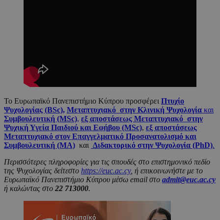
Το Ευρωπαϊκό Πανεπιστήμιο Κύπρου προσφέρει
Πτυχίο
Ψυχολογίας (BSc),
Μεταπτυχιακό
στην Κλινική Ψυχολογία
και
Συμβουλευτική (MSc)
,
εξ αποστάσεως Μεταπτυχιακό στην
Ψυχική Υγεία Παιδιού και Εφήβου (MSc)
,
εξ αποστάσεως
Μεταπτυχιακό στον Επαγγελματικό Προσανατολισμό και
Συμβουλευτική (ΜΑ)
και
Διδακτορικό στην Ψυχολογία (PhD)
.
Περισσότερες πληροφορίες για τις σπουδές στο επιστημονικό πεδίο
της Ψυχολογίας δείτεστο
https://euc.ac.cy
, ή επικοινωνήστε με το
Ευρωπαϊκό Πανεπιστήμιο Κύπρου μέσω email στο
admit@euc.ac.cy
ή καλώντας στο
22 713000
.