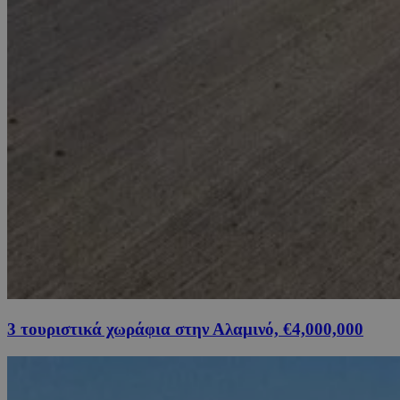
3 τουριστικά χωράφια στην Αλαμινό, €4,000,000