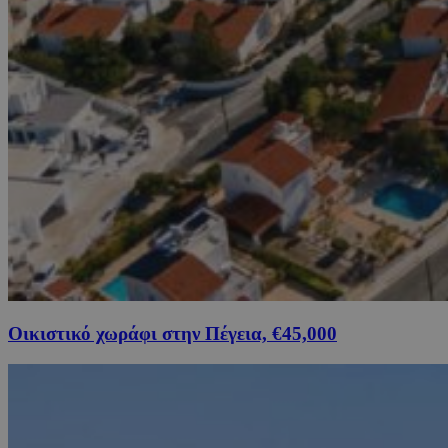
Οικιστικό χωράφι στην Πέγεια, €45,000