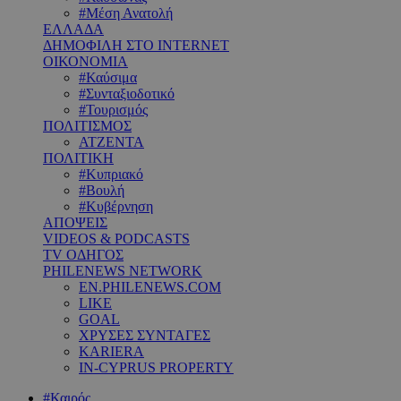
#Μέση Ανατολή
ΕΛΛΑΔΑ
ΔΗΜΟΦΙΛΗ ΣΤΟ INTERNET
ΟΙΚΟΝΟΜΙΑ
#Καύσιμα
#Συνταξιοδοτικό
#Τουρισμός
ΠΟΛΙΤΙΣΜΟΣ
ΑΤΖΕΝΤΑ
ΠΟΛΙΤΙΚΗ
#Κυπριακό
#Βουλή
#Κυβέρνηση
ΑΠΟΨΕΙΣ
VIDEOS & PODCASTS
TV ΟΔΗΓΟΣ
PHILENEWS NETWORK
EN.PHILENEWS.COM
LIKE
GOAL
ΧΡΥΣΕΣ ΣΥΝΤΑΓΕΣ
KARIERA
IN-CYPRUS PROPERTY
#Καιρός