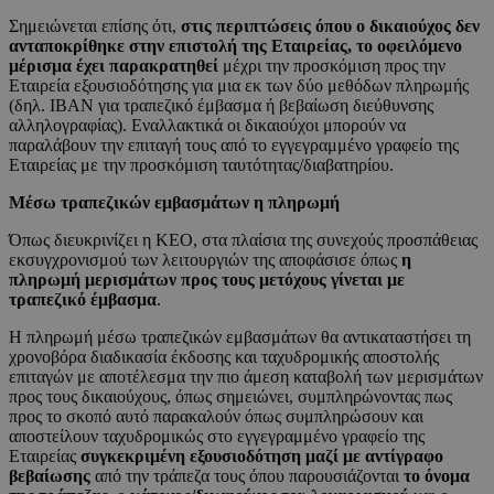
Σημειώνεται επίσης ότι,
στις περιπτώσεις όπου ο δικαιούχος δεν
ανταποκρίθηκε στην επιστολή της Εταιρείας, το οφειλόμενο
μέρισμα έχει παρακρατηθεί
μέχρι την προσκόμιση προς την
Εταιρεία εξουσιοδότησης για μια εκ των δύο μεθόδων πληρωμής
(δηλ. ΙΒΑΝ για τραπεζικό έμβασμα ή βεβαίωση διεύθυνσης
αλληλογραφίας). Εναλλακτικά οι δικαιούχοι μπορούν να
παραλάβουν την επιταγή τους από το εγγεγραμμένο γραφείο της
Εταιρείας με την προσκόμιση ταυτότητας/διαβατηρίου.
Μέσω τραπεζικών εμβασμάτων η πληρωμή
Όπως διευκρινίζει η ΚΕΟ, στα πλαίσια της συνεχούς προσπάθειας
εκσυγχρονισμού των λειτουργιών της αποφάσισε όπως
η
πληρωμή μερισμάτων προς τους μετόχους γίνεται με
τραπεζικό έμβασμα
.
Η πληρωμή μέσω τραπεζικών εμβασμάτων θα αντικαταστήσει τη
χρονοβόρα διαδικασία έκδοσης και ταχυδρομικής αποστολής
επιταγών με αποτέλεσμα την πιο άμεση καταβολή των μερισμάτων
προς τους δικαιούχους, όπως σημειώνει, συμπληρώνοντας πως
προς το σκοπό αυτό παρακαλούν όπως συμπληρώσουν και
αποστείλουν ταχυδρομικώς στο εγγεγραμμένο γραφείο της
Εταιρείας
συγκεκριμένη εξουσιοδότηση μαζί με αντίγραφο
βεβαίωσης
από την τράπεζα τους όπου παρουσιάζονται
το όνομα