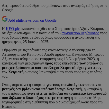
Δες περισσότερα άρθρα του philenews όταν αναζητάς ειδήσεις στην
Google
Add philenews.com on Google
Η
KEO plc
ανακοινώσε χθες στο Χρηματιστήριο Αξιών Κύπρου,
ότι έχει ολοκληρωθεί η καταβολή του
ενδιάμεσου μερίσματος
προς
τους δικαιούχους μετόχους όπως προνοούσε η ανακοίνωσή της
ημερομηνίας 25 Ιουνίου 2025.
Σύμφωνα με τις πρόνοιες της κανονιστικής Απόφασης για τη
Λειτουργία του Κεντρικού Αποθετηρίου και Κεντρικού Μητρώου
Αξιών που τέθηκε σεσε εφαρμογή στις 13 Νοεμβρίου 2023, η
καταβολή των μερισμάτων
προς τους επενδυτές των οποίων οι
μετοχές βρίσκονται υπό τον έλεγχο Χειριστή
,
έχει γίνει προς
τον Χειριστή
ο οποίος θα καταβάλει το ποσό προς τους πελάτες
του.
Όπως σημειώνει η εταιρεία,
για τους επενδυτές των οποίων οι
μετοχές δεν βρίσκονται υπό τον έλεγχο Χειριστή
, η καταβολή
του μερίσματος
έγινε είτε με έμβασμα σε τραπεζικό λογαριασμό
που δήλωσε ο δικαιούχος είτε με επιταγή
η οποία απεστάληκε
ταχυδρομικώς στη διεύθυνση που ο δικαιούχος δήλωσε προς την
Εταιρεία.