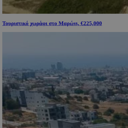
Τουριστικό χωράφι στο Μαρώνι, €225,000