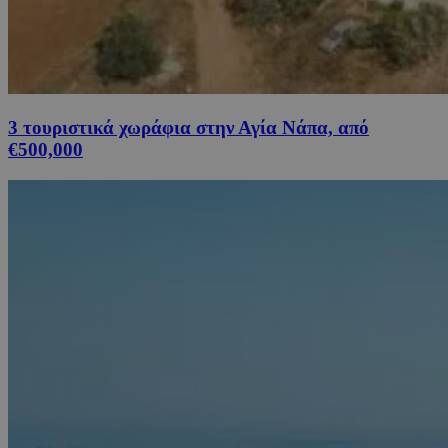
3 τουριστικά χωράφια στην Αγία Νάπα, από
€500,000