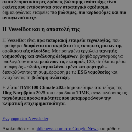
αποτελεσματικότερες δράσεις βιώσιμης ανάπτυξης είναι
εκείνες που εντάσσονται στον στρατηγικό σχεδιασμό
,
δημιουργώντας εταιρείες
πιο βιώσιμες, πιο κερδοφόρες και πιο
ανταγωνιστικές
».
Η VesselBot και η αποστολή της
Η VesselBot είναι
πρωτοποριακή εταιρεία τεχνολογίας
, που
προσφέρει
διαφάνεια και ακρίβεια
στις
εκπομπές ρύπων της
εφοδιαστικής αλυσίδας
. Με προηγμένα εργαλεία
τεχνητής
νοημοσύνης και ανάλυσης δεδομένων
, βοηθά οργανισμούς να
υπολογίζουν και να
μειώνουν τις εκπομπές CO₂
σε όλα τα μέσα
μεταφοράς –
πλοία, αεροπλάνα, τρένα και φορτηγά
–
διευκολύνοντας τη συμμόρφωση με τις
ESG νομοθεσίες
και
ενισχύοντας τη
βιώσιμη ανάπτυξη
.
Η λίστα
TIME100 Climate 2025
δημοσιεύτηκε στο τεύχος της
10ης Νοεμβρίου 2025
του περιοδικού
TIME
, αναδεικνύοντας τις
παγκόσμιες προσωπικότητες που μεταμορφώνουν την
κλιματική επιχειρηματικότητα
.
Εγγραφή στο Newsletter
Ακολουθήστε το
philenews.com στο Google News
και μάθετε