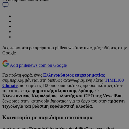
Δες περισσότερα άρθρα του philenews όταν αναζητάς ειδήσεις στην
Google
Add philenews.com on Google
Για πρώτη φορά, ένας
Ελληνοκύπριος επιχειρηματίας
συμπεριλαμβάνεται στη διεθνώς αναγνωρισμένη λίστα
TIME100
Climate
, που τιμά τις 100 πιο επιδραστικές προσωπικότητες στον
τομέα της
επιχειρηματικής κλιματικής δράσης
. Ο
Κωνσταντίνος Κωμοδρόμος
,
ιδρυτής και CEO της VesselBot
,
ξεχώρισε στην κατηγορία
Innovator
για το έργο του στην
πράσινη
τεχνολογία και βιώσιμη εφοδιαστική αλυσίδα
.
Καινοτομία με παγκόσμιο αποτύπωμα
Η πλατφόρμα
“Supply Chain Sustainability”
της VesselBot