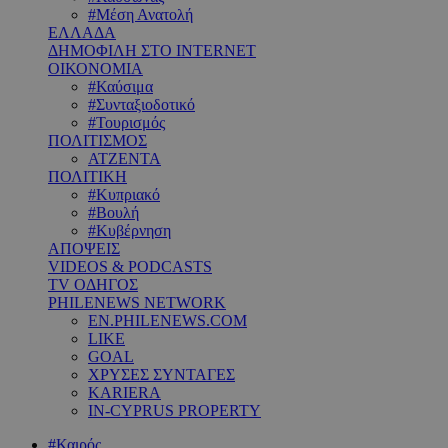
#Μέση Ανατολή
ΕΛΛΑΔΑ
ΔΗΜΟΦΙΛΗ ΣΤΟ INTERNET
ΟΙΚΟΝΟΜΙΑ
#Καύσιμα
#Συνταξιοδοτικό
#Τουρισμός
ΠΟΛΙΤΙΣΜΟΣ
ΑΤΖΕΝΤΑ
ΠΟΛΙΤΙΚΗ
#Κυπριακό
#Βουλή
#Κυβέρνηση
ΑΠΟΨΕΙΣ
VIDEOS & PODCASTS
TV ΟΔΗΓΟΣ
PHILENEWS NETWORK
EN.PHILENEWS.COM
LIKE
GOAL
ΧΡΥΣΕΣ ΣΥΝΤΑΓΕΣ
KARIERA
IN-CYPRUS PROPERTY
#Καιρός