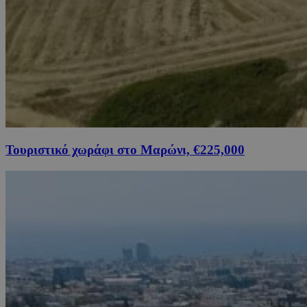
Τουριστικό χωράφι στο Μαρώνι, €225,000