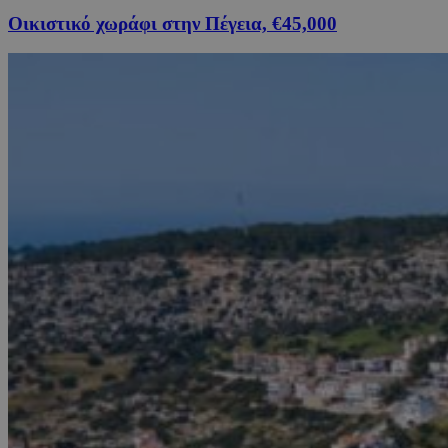
Οικιστικό χωράφι στην Πέγεια, €45,000