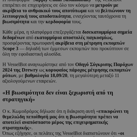
επιτρέπει σε επιχειρήσεις σε όλο τον κόσμο να
μετρούν με
ακρίβεια το ανθρακικό τους αποτύπωμα
και να
βελτιώνουν τη
λειτουργική τους αποδοτικότητα
, ενισχύοντας ταυτόχρονα τη
βιωσιμότητα
και την
κερδοφορία
τους.
Κάθε μέρα, η πλατφόρμα επεξεργάζεται
δισεκατομμύρια σημεία
δεδομένων
από
εκατομμύρια αποστολές παγκοσμίως
,
προσφέροντας πρωτοφανή
ακρίβεια στη μέτρηση εκπομπών
Scope 3
— δηλαδή των έμμεσων εκπομπών που προκύπτουν σε
όλη την εφοδιαστική αλυσίδα.
Η VesselBot αναγνωρίστηκε από τον
Οδηγό Σύγκρισης Παρόχων
2024 της Drewry
ως
κορυφαίος πάροχος μέτρησης εκπομπών
ρύπων
, με
βαθμολογία 18,09/20
, τη μεγαλύτερη μεταξύ 11
αξιολογούμενων εταιρειών.
«Η βιωσιμότητα δεν είναι ξεχωριστή από τη
στρατηγική»
Ο κ. Κωμοδρόμος δήλωσε ότι η διάκριση αυτή «
επικυρώνει τη
θεμελιώδη πεποίθησή μας ότι η βιωσιμότητα πρέπει να
αποτελεί αναπόσπαστο μέρος της επιχειρηματικής
στρατηγικής
».
Όπως εξήγησε, οι πελάτες της VesselBot διαπιστώνουν ότι «
οι