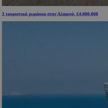
3 τουριστικά χωράφια στην Αλαμινό, €4,000,000