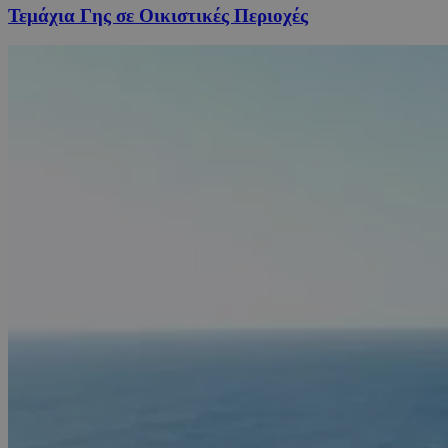
Τεμάχια Γης σε Οικιστικές Περιοχές