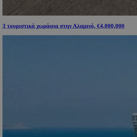
3 τουριστικά χωράφια στην Αλαμινό, €4,000,000