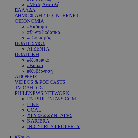
#Μέση Ανατολή
ΕΛΛΑΔΑ
ΔΗΜΟΦΙΛΗ ΣΤΟ INTERNET
ΟΙΚΟΝΟΜΙΑ
#Καύσιμα
#Συνταξιοδοτικό
#Τουρισμός
ΠΟΛΙΤΙΣΜΟΣ
ΑΤΖΕΝΤΑ
ΠΟΛΙΤΙΚΗ
#Κυπριακό
#Βουλή
#Κυβέρνηση
ΑΠΟΨΕΙΣ
VIDEOS & PODCASTS
TV ΟΔΗΓΟΣ
PHILENEWS NETWORK
EN.PHILENEWS.COM
LIKE
GOAL
ΧΡΥΣΕΣ ΣΥΝΤΑΓΕΣ
KARIERA
IN-CYPRUS PROPERTY
#Καιρός