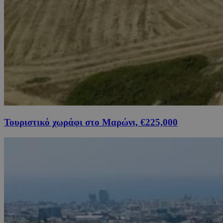
Τουριστικό χωράφι στο Μαρώνι, €225,000