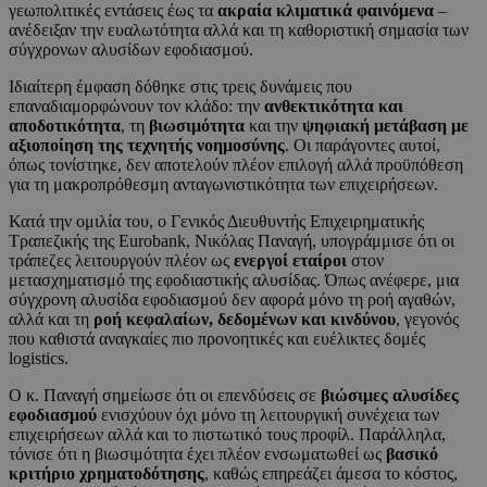
γεωπολιτικές εντάσεις έως τα
ακραία κλιματικά φαινόμενα
–
ανέδειξαν την ευαλωτότητα αλλά και τη καθοριστική σημασία των
σύγχρονων αλυσίδων εφοδιασμού.
Ιδιαίτερη έμφαση δόθηκε στις τρεις δυνάμεις που
επαναδιαμορφώνουν τον κλάδο: την
ανθεκτικότητα και
αποδοτικότητα
, τη
βιωσιμότητα
και την
ψηφιακή μετάβαση με
αξιοποίηση της τεχνητής νοημοσύνης
. Οι παράγοντες αυτοί,
όπως τονίστηκε, δεν αποτελούν πλέον επιλογή αλλά προϋπόθεση
για τη μακροπρόθεσμη ανταγωνιστικότητα των επιχειρήσεων.
Κατά την ομιλία του, ο Γενικός Διευθυντής Επιχειρηματικής
Τραπεζικής της Eurobank, Νικόλας Παναγή, υπογράμμισε ότι οι
τράπεζες λειτουργούν πλέον ως
ενεργοί εταίροι
στον
μετασχηματισμό της εφοδιαστικής αλυσίδας. Όπως ανέφερε, μια
σύγχρονη αλυσίδα εφοδιασμού δεν αφορά μόνο τη ροή αγαθών,
αλλά και τη
ροή κεφαλαίων, δεδομένων και κινδύνου
, γεγονός
που καθιστά αναγκαίες πιο προνοητικές και ευέλικτες δομές
logistics.
Ο κ. Παναγή σημείωσε ότι οι επενδύσεις σε
βιώσιμες αλυσίδες
εφοδιασμού
ενισχύουν όχι μόνο τη λειτουργική συνέχεια των
επιχειρήσεων αλλά και το πιστωτικό τους προφίλ. Παράλληλα,
τόνισε ότι η βιωσιμότητα έχει πλέον ενσωματωθεί ως
βασικό
κριτήριο χρηματοδότησης
, καθώς επηρεάζει άμεσα το κόστος,