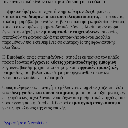
τον κανονιστικό κίνδυνο και την πρόσβαση σε κεφάλαια.
Η ψηφιοποίηση και η τεχνητή νοημοσύνη αναδείχθηκαν ως
καταλύτες για
διαφάνεια και αποτελεσματικότητα
, επιτρέποντας
καλύτερη πρόβλεψη κινδύνων, βελτιστοποίηση κεφαλαίου κίνησης
και πιο στοχευμένες χρηματοδοτικές λύσεις. Ιδιαίτερη αναφορά
έγινε στη στήριξη των
μικρομεσαίων επιχειρήσεων
, οι οποίες
αποτελούν τη ραχοκοκαλιά της κυπριακής οικονομίας αλλά
παραμένουν πιο εκτεθειμένες σε διαταραχές της εφοδιαστικής
αλυσίδας.
Η Eurobank, όπως επισημάνθηκε, στηρίζει έμπρακτα τον κλάδο,
προσφέροντας
σύγχρονες λύσεις χρηματοδότησης εμπορίου
,
εργαλεία βιώσιμης χρηματοδότησης και
ψηφιακές τραπεζικές
υπηρεσίες
, συμβάλλοντας στη δημιουργία ανθεκτικών και
βιώσιμων αλυσίδων εφοδιασμού.
Όπως ανέφερε ο κ. Παναγή, το μέλλον των logistics χτίζεται μέσα
από
συνεργασίες και οικοσυστήματα
, με τη σύμπραξη τραπεζών,
επιχειρήσεων, τεχνολογικών παρόχων και ρυθμιστικών αρχών, μια
προσέγγιση που η Eurobank θεωρεί
στρατηγική αναγκαιότητα
για τις προκλήσεις της νέας εποχής.
Εγγραφή στο Newsletter