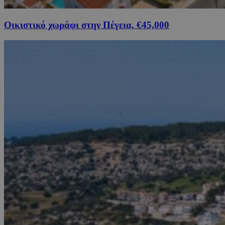
Οικιστικό χωράφι στην Πέγεια, €45,000