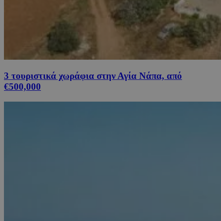
3 τουριστικά χωράφια στην Αγία Νάπα, από
€500,000