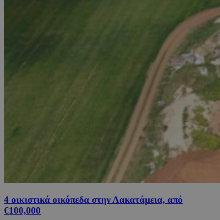
4 οικιστικά οικόπεδα στην Λακατάμεια, από
€100,000