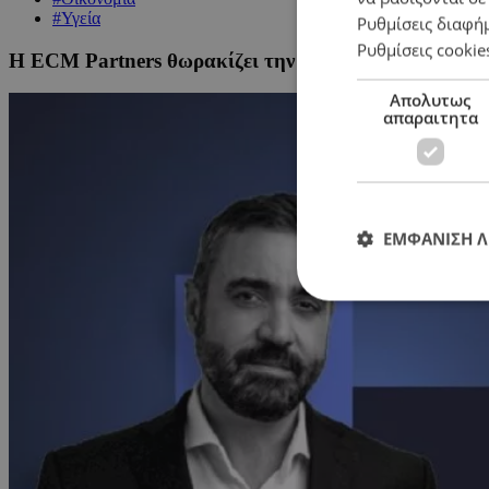
#Υγεία
Ρυθμίσεις διαφή
Ρυθμίσεις cookie
Η ECM Partners θωρακίζει την ηγετική θέση του Ομ
Απολυτως
απαραιτητα
ΕΜΦΑΝΙΣΗ 