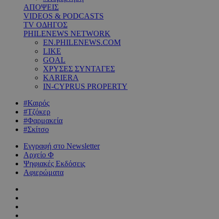
ΑΠΟΨΕΙΣ
VIDEOS & PODCASTS
TV ΟΔΗΓΟΣ
PHILENEWS NETWORK
EN.PHILENEWS.COM
LIKE
GOAL
ΧΡΥΣΕΣ ΣΥΝΤΑΓΕΣ
KARIERA
IN-CYPRUS PROPERTY
#Καιρός
#Τζόκερ
#Φαρμακεία
#Σκίτσο
Εγγραφή στο Newsletter
Αρχείο Φ
Ψηφιακές Εκδόσεις
Αφιερώματα