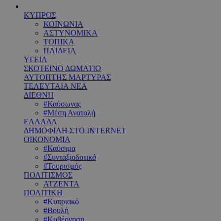
ΚΥΠΡΟΣ
ΚΟΙΝΩΝΙΑ
ΑΣΤΥΝΟΜΙΚΑ
ΤΟΠΙΚΑ
ΠΑΙΔΕΙΑ
ΥΓΕΙΑ
ΣΚΟΤΕΙΝΟ ΔΩΜΑΤΙΟ
ΑΥΤΟΠΤΗΣ ΜΑΡΤΥΡΑΣ
ΤΕΛΕΥΤΑΙΑ ΝΕΑ
ΔΙΕΘΝΗ
#Καύσωνας
#Μέση Ανατολή
ΕΛΛΑΔΑ
ΔΗΜΟΦΙΛΗ ΣΤΟ INTERNET
ΟΙΚΟΝΟΜΙΑ
#Καύσιμα
#Συνταξιοδοτικό
#Τουρισμός
ΠΟΛΙΤΙΣΜΟΣ
ΑΤΖΕΝΤΑ
ΠΟΛΙΤΙΚΗ
#Κυπριακό
#Βουλή
#Κυβέρνηση