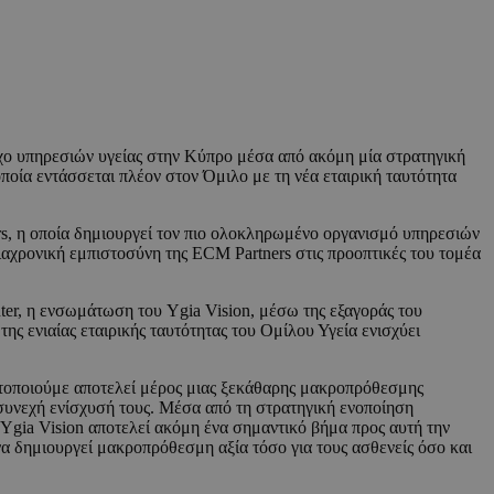
οχο υπηρεσιών υγείας στην Κύπρο μέσα από ακόμη μία στρατηγική
ποία εντάσσεται πλέον στον Όμιλο με τη νέα εταιρική ταυτότητα
s, η οποία δημιουργεί τον πιο ολοκληρωμένο οργανισμό υπηρεσιών
ιαχρονική εμπιστοσύνη της ECM Partners στις προοπτικές του τομέα
nter, η ενσωμάτωση του Ygia Vision, μέσω της εξαγοράς του
ς ενιαίας εταιρικής ταυτότητας του Ομίλου Υγεία ενισχύει
ατοποιούμε αποτελεί μέρος μιας ξεκάθαρης μακροπρόθεσμης
 συνεχή ενίσχυσή τους. Μέσα από τη στρατηγική ενοποίηση
gia Vision αποτελεί ακόμη ένα σημαντικό βήμα προς αυτή την
να δημιουργεί μακροπρόθεσμη αξία τόσο για τους ασθενείς όσο και