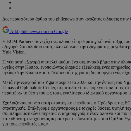
Δες περισσότερα άρθρα του philenews όταν αναζητάς ειδήσεις στην
Add philenews.com on Google
Η ECM Partners συνεχίζει να υλοποιεί τη στρατηγική ανάπτυξης το
εξαγορά. Στο πλαίσιο αυτό, ολοκλήρωσε την εξαγορά της μεγαλύτερη
Ygia Vision.
Η νέα αυτή εξαγορά αποτελεί ακόμη ένα σημαντικό βήμα στην υλοπ
υγείας στην Κύπρο, ενοποιώντας διαρκώς εξειδικευμένες υπηρεσίες 
υγείας στην Κύπρο και τη δέσμευσή της για τη δημιουργία ενός ισ
Μετά την εξαγορά του Ygia Hospital το 2023 και την ένταξη του Yg
Limassol Ophthalmic Center, σηματοδοτεί το επόμενο στάδιο της στ
περαιτέρω τη θέση του ως του μεγαλύτερου ιδιωτικού οργανισμού 
Σχολιάζοντας τη νέα αυτή στρατηγική επένδυση, ο Πρόεδρος της E
στρατηγικής. Επιλέγουμε οργανισμούς με ισχυρές βάσεις, υψηλή τε
συμπληρωματικών υπηρεσιών, δημιουργούμε έναν ολοένα και πιο ισ
κατεύθυνση, ενισχύοντας περαιτέρω τις δυνατότητες του Ομίλου Υγε
για τους επενδυτές μας.»