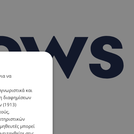
για να
αγνωριστικά και
ση διαφημίσεων
 (1913)
πούς,
κτηριστικών
ομηθευτές μπορεί
ντιταχθείτε στις