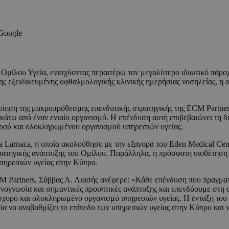
 Google
υ Ομίλου Υγεία, ενισχύοντας περαιτέρω τον μεγαλύτερο ιδιωτικό πάρ
ς εξειδικευμένης οφθαλμολογικής κλινικής ημερήσιας νοσηλείας, η ο
οίηση της μακροπρόθεσμης επενδυτικής στρατηγικής της ECM Partner
κάτω από έναν ενιαίο οργανισμό. Η επένδυση αυτή επιβεβαιώνει τη δ
χυρού και ολοκληρωμένου οργανισμού υπηρεσιών υγείας.
ia Larnaca, η οποία ακολούθησε με την εξαγορά του Eden Medical Ce
ρατηγικής ανάπτυξης του Ομίλου. Παράλληλα, η πρόσφατη υιοθέτηση τη
υπηρεσιών υγείας στην Κύπρο.
CM Partners, Σάββας Α. Λιασής ανέφερε: «Κάθε επένδυση που πραγμ
χνογνωσία και σημαντικές προοπτικές ανάπτυξης και επενδύουμε στη
χυρό και ολοκληρωμένο οργανισμό υπηρεσιών υγείας. Η ένταξη του Y
ία να αναβαθμίζει το επίπεδο των υπηρεσιών υγείας στην Κύπρο και 