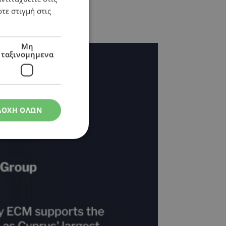
τε στιγμή στις
Μη
ταξινομημενα
ΔΟΧΗ ΟΛΩΝ