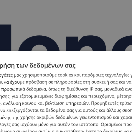
ρήση των δεδομένων σας
εργάτες μας χρησιμοποιούμε cookies και παρόμοιες τεχνολογίες 
ι να έχουμε πρόσβαση σε πληροφορίες στη συσκευή σας και να
 προσωπικά δεδομένα, όπως τη διεύθυνση IP σας, μοναδικά αν
σης, για εξατομικευμένες διαφημίσεις και περιεχόμενο, μέτρη
υ, ανάλυση κοινού και βελτίωση υπηρεσιών.
Προμηθευτές τρίτων
 να επεξεργάζονται τα δεδομένα σας για αυτούς και άλλους σκο
ένης της χρήσης ακριβών δεδομένων γεωεντοπισμού και χαρα
λογές σας ισχύουν μόνο για αυτόν τον ιστότοπο. Ορισμένοι πρ
 έννομο συμφέρον αντί για συγκατάθεση· έχετε το δικαίωμα να α