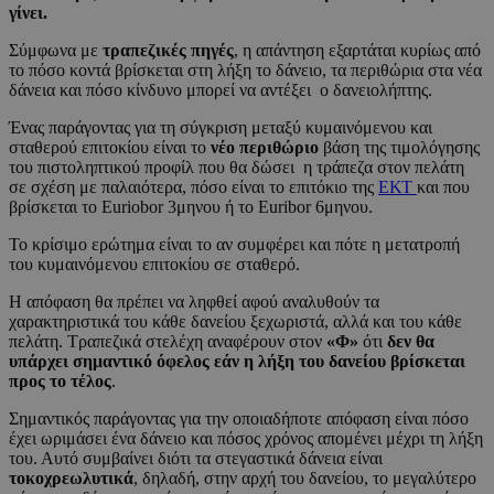
γίνει.
Σύμφωνα με
τραπεζικές
πηγές
, η απάντηση εξαρτάται κυρίως από
το πόσο κοντά βρίσκεται στη λήξη το δάνειο, τα περιθώρια στα νέα
δάνεια και πόσο κίνδυνο μπορεί να αντέξει ο δανειολήπτης.
Ένας παράγοντας για τη σύγκριση μεταξύ κυμαινόμενου και
σταθερού επιτοκίου είναι το
νέο περιθώριο
βάση της τιμολόγησης
του πιστοληπτικού προφίλ που θα δώσει η τράπεζα στον πελάτη
σε σχέση με παλαιότερα, πόσο είναι το επιτόκιο της
ΕΚΤ
και που
βρίσκεται το Euriobor 3μηνου ή το Euribor 6μηνου.
Το κρίσιμο ερώτημα είναι το αν συμφέρει και πότε η μετατροπή
του κυμαινόμενου επιτοκίου σε σταθερό.
Η απόφαση θα πρέπει να ληφθεί αφού αναλυθούν τα
χαρακτηριστικά του κάθε δανείου ξεχωριστά, αλλά και του κάθε
πελάτη. Τραπεζικά στελέχη αναφέρουν στον
«Φ»
ότι
δεν θα
υπάρχει σημαντικό όφελος εάν η λήξη του δανείου βρίσκεται
προς το τέλος
.
Σημαντικός παράγοντας για την οποιαδήποτε απόφαση είναι πόσο
έχει ωριμάσει ένα δάνειο και πόσος χρόνος απομένει μέχρι τη λήξη
του. Αυτό συμβαίνει διότι τα στεγαστικά δάνεια είναι
τοκοχρεωλυτικά
, δηλαδή, στην αρχή του δανείου, το μεγαλύτερο