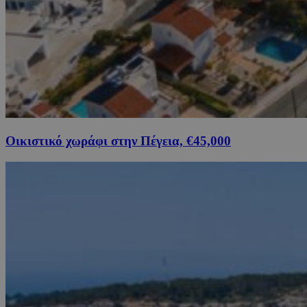
Οικιστικό χωράφι στην Πέγεια, €45,000