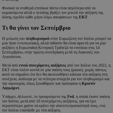
Φυσικά τα σταθερά επιτόκια πάντα είναι ψηλότερα από τα
κυμαινόμενα αλλά ο πελάτης βγάζει τον μπελά την αύξηση της
δόσης σχεδόν κάθε μήνα λόγω αποφάσεων της
ΕΚΤ
.
Τι θα γίνει τον Σεπτέμβριο
Η μείωση του
πληθωρισμού
στην Ευρωζώνη τον Ιούλιο μπορεί να
μην ήταν εντυπωσιακή, αλλά πιθανόν θα είναι αρκετή για να μην
αυξήσει η Ευρωπαϊκή Κεντρική Τράπεζα τα επιτόκια στις 14
Σεπτεμβρίου, στην πρώτη συνεδρίαση μετά τις διακοπές του
Αυγούστου.
Μετά από
εννιά συνεχόμενες αυξήσεις
από τον Ιούλιο του 2022, η
ΕΚΤ είναι πλέον κοντά σε μία παύση τους (pause), χωρίς πάντως
αυτό να σημαίνει ότι δεν θα ακολουθήσει κάποια νέα αύξηση στη
συνέχεια, ανάλογα με τα νεότερα στοιχεία για τον πληθωρισμό και
την οικονομία, όπως ξεκαθάρισε και πρόσφατα η
Κριστίν
Λαγκάρντ
.
Υπάρχει, άλλωστε, το προηγούμενο της
Fed
, η οποία έκανε παύση
τον Ιούνιο, μετά από 10 συνεχόμενες αυξήσεις, για να έχει
περισσότερο χρόνο να κρίνει την αποτελεσματικότητά τους, ενώ
τον Ιούλιο επανήλθε με νέα αύξηση.