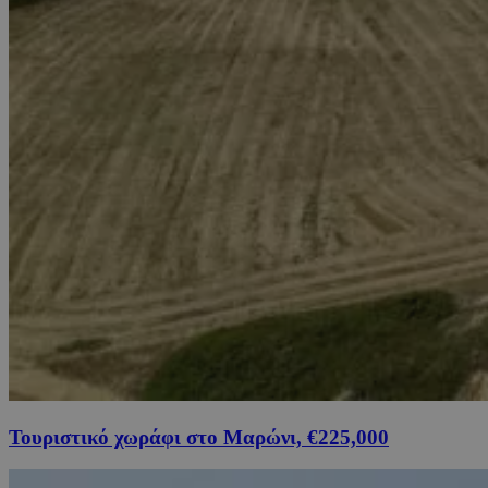
Τουριστικό χωράφι στο Μαρώνι, €225,000