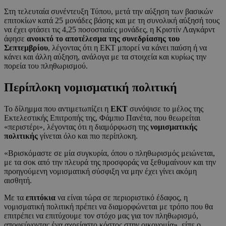
Στη τελευταία συνέντευξη Τύπου, μετά την αύξηση των βασικών
επιτοκίων κατά 25 μονάδες βάσης και με τη συνολική αύξησή τους
να έχει φτάσει τις 4,25 ποσοστιαίες μονάδες, η Κριστίν Λαγκάρντ
άφησε
ανοικτό το αποτέλεσμα της συνεδρίασης του
Σεπτεμβρίου
, λέγοντας ότι η ΕΚΤ μπορεί να κάνει παύση ή να
κάνει και άλλη αύξηση, ανάλογα με τα στοιχεία και κυρίως την
πορεία του πληθωρισμού.
Περίπλοκη νομισματική
πολιτική
Το δίλημμα που αντιμετωπίζει η
ΕΚΤ
συνόψισε το μέλος της
Εκτελεστικής Επιτροπής της, Φάμπιο Πανέτα, που θεωρείται
«περιστέρι», λέγοντας ότι η διαμόρφωση της
νομισματικής
πολιτικής
γίνεται όλο και πιο περίπλοκη.
«Βρισκόμαστε σε μία συγκυρία, όπου ο πληθωρισμός μειώνεται,
με τα σοκ από την πλευρά της προσφοράς να ξεθυμαίνουν και την
προηγούμενη νομισματική σύσφιξη να μην έχει γίνει ακόμη
αισθητή.
Με τα
επιτόκια
να είναι τώρα σε περιοριστικό έδαφος, η
νομισματική πολιτική πρέπει να διαμορφώνεται με τρόπο που θα
επιτρέπει να επιτύχουμε τον στόχο μας για τον πληθωρισμό,
αποφεύγοντας ένα αχρείαστο κόστος στην οικονομία», είπε ο