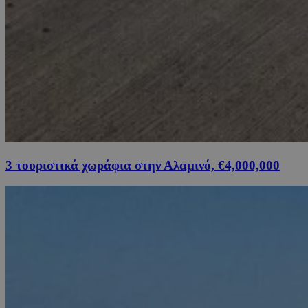
3 τουριστικά χωράφια στην Αλαμινό, €4,000,000