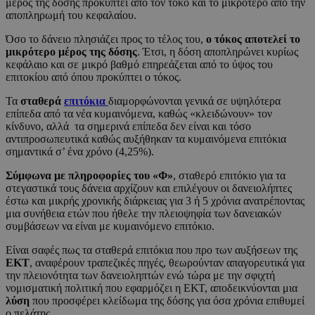
μέρος της δόσης προκύπτει από τον τόκο και το μικρότερο από την
αποπληρωμή του κεφαλαίου.
Όσο το δάνειο πλησιάζει προς το τέλος του,
ο τόκος αποτελεί το
μικρότερο μέρος της δόσης
. Έτσι, η δόση αποπληρώνει κυρίως
κεφάλαιο και σε μικρό βαθμό επηρεάζεται από το ύψος του
επιτοκίου από όπου προκύπτει ο τόκος.
Τα
σταθερά
επιτόκια
διαμορφώνονται γενικά σε υψηλότερα
επίπεδα από τα νέα κυμαινόμενα, καθώς «κλειδώνουν» τον
κίνδυνο, αλλά τα σημερινά επίπεδα δεν είναι και τόσο
αντιπροσωπευτικά καθώς αυξήθηκαν τα κυμαινόμενα επιτόκια
σημαντικά σ’ ένα χρόνο (4,25%).
Σύμφωνα με πληροφορίες του «Φ»
, σταθερό επιτόκιο για τα
στεγαστικά τους δάνεια αρχίζουν και επιλέγουν οι δανειολήπτες
έστω και μικρής χρονικής διάρκειας για 3 ή 5 χρόνια ανατρέποντας
μια συνήθεια ετών που ήθελε την πλειοψηφία των δανειακών
συμβάσεων να είναι με κυμαινόμενο επιτόκιο.
Είναι σαφές πως τα σταθερά επιτόκια που προ των αυξήσεων της
ΕΚΤ
, αναφέρουν τραπεζικές πηγές, θεωρούνταν απαγορευτικά για
την πλειονότητα των δανειοληπτών ενώ τώρα με την σφιχτή
νομισματική πολιτική που εφαρμόζει η ΕΚΤ, αποδεικνύονται μια
λύση
που προσφέρει κλείδωμα της δόσης για όσα χρόνια επιθυμεί
ο πελάτης.