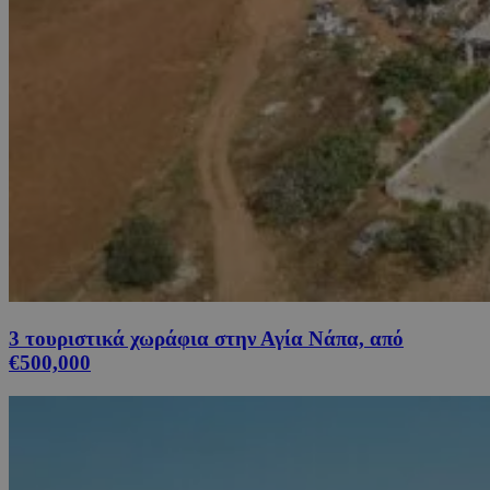
3 τουριστικά χωράφια στην Αγία Νάπα, από
€500,000