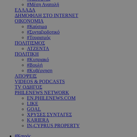
#Μέση Ανατολή
ΕΛΛΑΔΑ
ΔΗΜΟΦΙΛΗ ΣΤΟ INTERNET
ΟΙΚΟΝΟΜΙΑ
#Καύσιμα
#Συνταξιοδοτικό
#Τουρισμός
ΠΟΛΙΤΙΣΜΟΣ
ΑΤΖΕΝΤΑ
ΠΟΛΙΤΙΚΗ
#Κυπριακό
#Βουλή
#Κυβέρνηση
ΑΠΟΨΕΙΣ
VIDEOS & PODCASTS
TV ΟΔΗΓΟΣ
PHILENEWS NETWORK
EN.PHILENEWS.COM
LIKE
GOAL
ΧΡΥΣΕΣ ΣΥΝΤΑΓΕΣ
KARIERA
IN-CYPRUS PROPERTY
#Καιρός