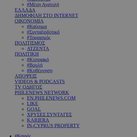
#Μέση Ανατολή
ΕΛΛΑΔΑ
ΔΗΜΟΦΙΛΗ ΣΤΟ INTERNET
ΟΙΚΟΝΟΜΙΑ
#Καύσιμα
#Συνταξιοδοτικό
#Τουρισμός
ΠΟΛΙΤΙΣΜΟΣ
ΑΤΖΕΝΤΑ
ΠΟΛΙΤΙΚΗ
#Κυπριακό
#Βουλή
#Κυβέρνηση
ΑΠΟΨΕΙΣ
VIDEOS & PODCASTS
TV ΟΔΗΓΟΣ
PHILENEWS NETWORK
EN.PHILENEWS.COM
LIKE
GOAL
ΧΡΥΣΕΣ ΣΥΝΤΑΓΕΣ
KARIERA
IN-CYPRUS PROPERTY
#Καιρός