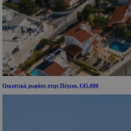
Οικιστικό χωράφι στην Πέγεια, €45,000