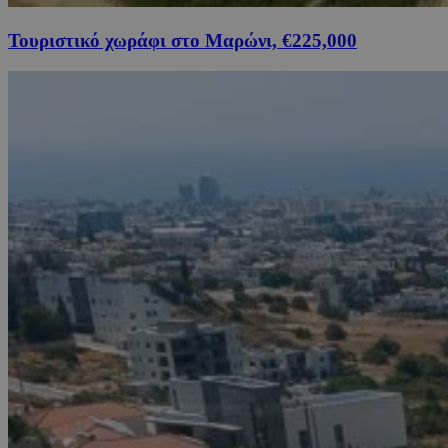
Τουριστικό χωράφι στο Μαρώνι, €225,000