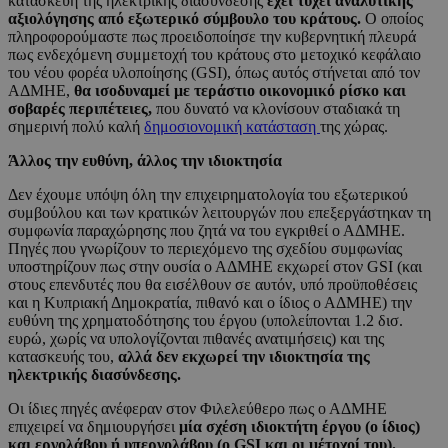
κατασκευή της ηλεκτρικής διασύνδεσης
έχει τύχει αναλυτικής
αξιολόγησης από εξωτερικό σύμβουλο του κράτους.
Ο οποίος
πληροφορούμαστε πως προειδοποίησε την κυβερνητική πλευρά
πως ενδεχόμενη συμμετοχή του κράτους στο μετοχικό κεφάλαιο
του νέου φορέα υλοποίησης (GSI), όπως αυτός στήνεται από τον
ΑΔΜΗΕ,
θα ισοδυναμεί με τεράστιο οικονομικό ρίσκο και
σοβαρές περιπέτειες,
που δυνατό να κλονίσουν σταδιακά τη
σημερινή πολύ καλή
δημοσιονομική κατάσταση
της χώρας.
Άλλος την ευθύνη, άλλος την ιδιοκτησία
Δεν έχουμε υπόψη όλη την επιχειρηματολογία του εξωτερικού
συμβούλου και των κρατικών λειτουργών που επεξεργάστηκαν τη
συμφωνία παραχώρησης που ζητά να του εγκριθεί ο ΑΔΜΗΕ.
Πηγές που γνωρίζουν το περιεχόμενο της σχεδίου συμφωνίας
υποστηρίζουν πως στην ουσία ο ΑΔΜΗΕ εκχωρεί στον GSI (και
στους επενδυτές που θα εισέλθουν σε αυτόν, υπό προϋποθέσεις
και η Κυπριακή Δημοκρατία, πιθανό και ο ίδιος ο ΑΔΜΗΕ) την
ευθύνη της χρηματοδότησης του έργου (υπολείπονται 1.2 δισ.
ευρώ, χωρίς να υπολογίζονται πιθανές ανατιμήσεις) και της
κατασκευής του,
αλλά δεν εκχωρεί την ιδιοκτησία της
ηλεκτρικής διασύνδεσης.
Οι ίδιες πηγές ανέφεραν στον Φιλελεύθερο πως ο ΑΔΜΗΕ
επιχειρεί να δημιουργήσει
μία σχέση ιδιοκτήτη έργου (ο ίδιος)
και εργολάβου ή υπεργολάβου (ο GSI και οι μέτοχοί του).