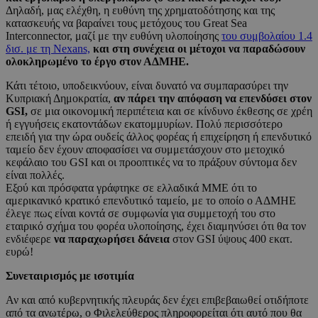
Δηλαδή, μας ελέχθη, η ευθύνη της χρηματοδότησης και της
κατασκευής να βαραίνει τους μετόχους του Great Sea
Interconnector, μαζί με την ευθύνη υλοποίησης
του συμβολαίου 1.4
δισ. με τη Nexans,
και στη συνέχεια οι μέτοχοι να παραδώσουν
ολοκληρωμένο το έργο στον ΑΔΜΗΕ.
Κάτι τέτοιο, υποδεικνύουν, είναι δυνατό να συμπαρασύρει την
Κυπριακή Δημοκρατία,
αν πάρει την απόφαση να επενδύσει στον
GSI,
σε μια οικονομική περιπέτεια και σε κίνδυνο έκθεσης σε χρέη
ή εγγυήσεις εκατοντάδων εκατομμυρίων. Πολύ περισσότερο
επειδή για την ώρα ουδείς άλλος φορέας ή επιχείρηση ή επενδυτικό
ταμείο δεν έχουν αποφασίσει να συμμετάσχουν στο μετοχικό
κεφάλαιο του GSI και οι προοπτικές να το πράξουν σύντομα δεν
είναι πολλές.
Εξού και πρόσφατα γράφτηκε σε ελλαδικά ΜΜΕ ότι το
αμερικανικό κρατικό επενδυτικό ταμείο, με το οποίο ο ΑΔΜΗΕ
έλεγε πως είναι κοντά σε συμφωνία για συμμετοχή του στο
εταιρικό σχήμα του φορέα υλοποίησης, έχει διαμηνύσει ότι θα τον
ενδιέφερε
να παραχωρήσει δάνεια
στον GSI ύψους 400 εκατ.
ευρώ!
Συνεταιρισμός με ισοτιμία
Αν και από κυβερνητικής πλευράς δεν έχει επιβεβαιωθεί οτιδήποτε
από τα ανωτέρω, ο Φιλελεύθερος πληροφορείται ότι αυτό που θα