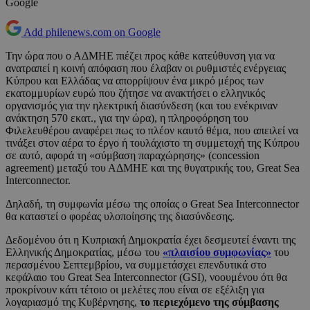
Google
Add philenews.com on Google
Την ώρα που ο ΑΔΜΗΕ πιέζει προς κάθε κατεύθυνση για να
ανατραπεί η κοινή απόφαση που έλαβαν οι ρυθμιστές ενέργειας
Κύπρου και Ελλάδας να απορρίψουν ένα μικρό μέρος των
εκατομμυρίων ευρώ που ζήτησε να ανακτήσει ο ελληνικός
οργανισμός για την ηλεκτρική διασύνδεση (και του ενέκριναν
ανάκτηση 570 εκατ., για την ώρα), η πληροφόρηση του
Φιλελευθέρου αναφέρει πως το πλέον καυτό θέμα, που απειλεί να
τινάξει στον αέρα το έργο ή τουλάχιστο τη συμμετοχή της Κύπρου
σε αυτό, αφορά τη «σύμβαση παραχώρησης» (concession
agreement) μεταξύ του ΑΔΜΗΕ και της θυγατρικής του, Great Sea
Interconnector.
Δηλαδή, τη συμφωνία μέσω της οποίας ο Great Sea Interconnector
θα καταστεί ο φορέας υλοποίησης της διασύνδεσης.
Δεδομένου ότι η Κυπριακή Δημοκρατία έχει δεσμευτεί έναντι της
Ελληνικής Δημοκρατίας, μέσω του
«πλαισίου συμφωνίας»
του
περασμένου Σεπτεμβρίου, να συμμετάσχει επενδυτικά στο
κεφάλαιο του Great Sea Interconnector (GSI), νοουμένου ότι θα
προκρίνουν κάτι τέτοιο οι μελέτες που είναι σε εξέλιξη για
λογαριασμό της Κυβέρνησης,
το περιεχόμενο της σύμβασης