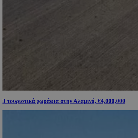
3 τουριστικά χωράφια στην Αλαμινό, €4,000,000