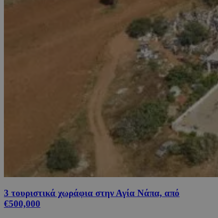
3 τουριστικά χωράφια στην Αγία Νάπα, από
€500,000