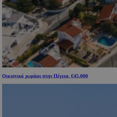
Οικιστικό χωράφι στην Πέγεια, €45,000