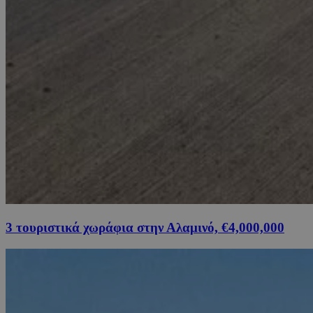
3 τουριστικά χωράφια στην Αλαμινό, €4,000,000