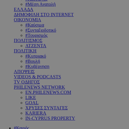
#Μέση Ανατολή
ΕΛΛΑΔΑ
ΔΗΜΟΦΙΛΗ ΣΤΟ INTERNET
ΟΙΚΟΝΟΜΙΑ
#Καύσιμα
#Συνταξιοδοτικό
#Τουρισμός
ΠΟΛΙΤΙΣΜΟΣ
ΑΤΖΕΝΤΑ
ΠΟΛΙΤΙΚΗ
#Κυπριακό
#Βουλή
#Κυβέρνηση
ΑΠΟΨΕΙΣ
VIDEOS & PODCASTS
TV ΟΔΗΓΟΣ
PHILENEWS NETWORK
EN.PHILENEWS.COM
LIKE
GOAL
ΧΡΥΣΕΣ ΣΥΝΤΑΓΕΣ
KARIERA
IN-CYPRUS PROPERTY
#Καιρός