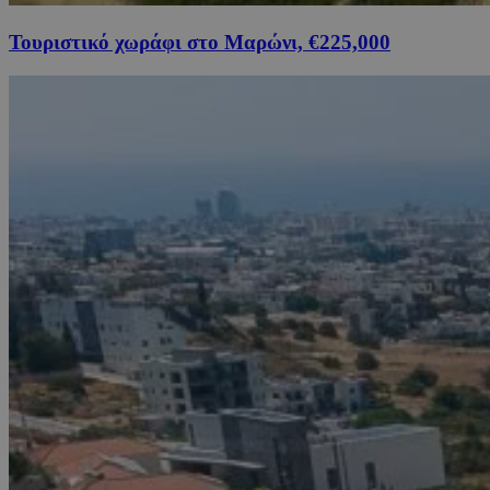
Τουριστικό χωράφι στο Μαρώνι, €225,000