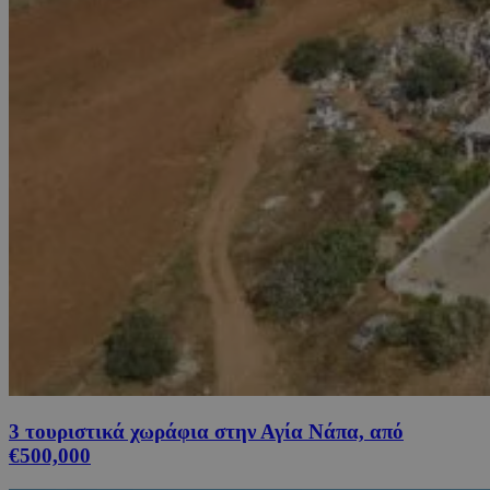
3 τουριστικά χωράφια στην Αγία Νάπα, από
€500,000