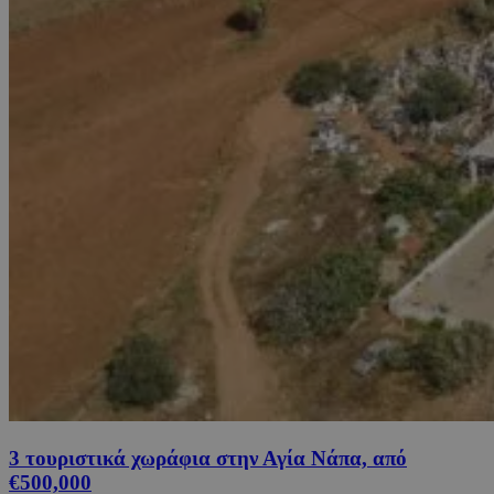
3 τουριστικά χωράφια στην Αγία Νάπα, από
€500,000