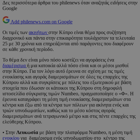
Δες περισσότερα άρθρα του philenews όταν αναζητάς ειδήσεις στην
Google
Add philenews.com on Google
Οι τιμές των
ακινήτων
στην Κύπρο είναι θέμα προς συζήτηση
διαχρονικό και πάντα στην επικαιρότητα τουλάχιστον τα τελευταία
25 με 30 χρόνια και επηρεάζονται από παράγοντες που διαφέρουν
σε κάθε χρονική περίοδο.
Το θέμα δεν είναι μόνο πόσο κοστίζει να αγοράσεις ένα
διαμέρισμα
ή μια κατοικία αλλά πόσο είναι και οι μέσοι μισθοί
στην Κύπρο. Για τον λόγο αυτό έρευνα σε σχέση με τις τιμές
ενοικίασης και αγοράς διαμερισμάτων σε όλες τις επαρχίες της
Κύπρου αλλά και συγκρίσεις με πόλεις του εξωτερικού με βάση
στοιχεία που έδωσαν οι κάτοικοι της Κύπρου στη δημοφιλή
ιστοσελίδα σύγκρισης τιμών Numbeo, πραγματοποίησε o «Φ». Η
έρευνα καταγράφει τη μέση τιμή ενοικίασης διαμερισμάτων στα
κέντρα και έξω από τα κέντρα των πόλεων για ακίνητα ενός και
τριών υπνοδωματίων, καθώς και το μέσο κόστος αγοράς
διαμερισμάτων ανά τετραγωνικό μέτρο και στις πέντε επαρχίες της
ελεύθερης Κύπρου.
• Στην
Λευκωσία
με βάση την πλατφόρμα Numbeo, η μέση τιμή
ενοικίου
για διαμέρισμα ενός υπνοδωματίου στο κέντρο της