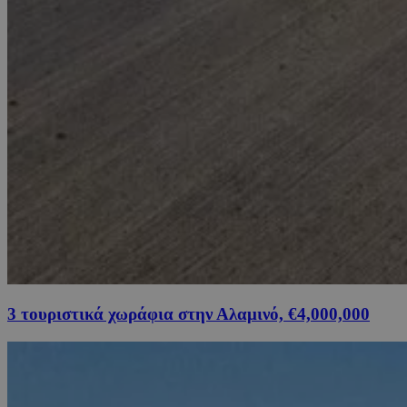
3 τουριστικά χωράφια στην Αλαμινό, €4,000,000