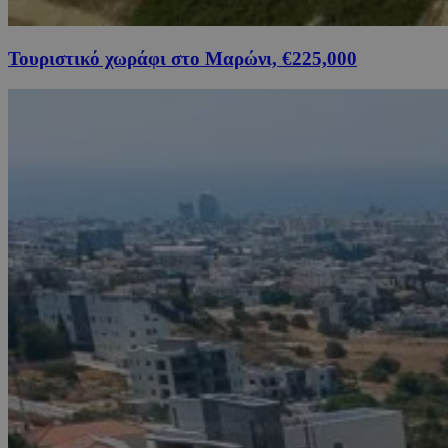
Τουριστικό χωράφι στο Μαρώνι, €225,000