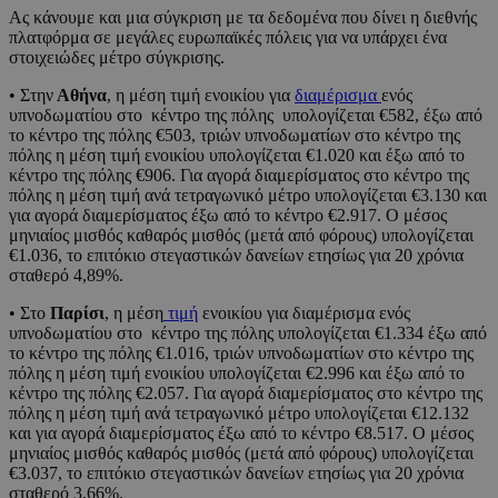
Ας κάνουμε και μια σύγκριση με τα δεδομένα που δίνει η διεθνής
πλατφόρμα σε μεγάλες ευρωπαϊκές πόλεις για να υπάρχει ένα
στοιχειώδες μέτρο σύγκρισης.
• Στην
Αθήνα
, η μέση τιμή ενοικίου για
διαμέρισμα
ενός
υπνοδωματίου στο κέντρο της πόλης υπολογίζεται €582, έξω από
το κέντρο της πόλης €503, τριών υπνοδωματίων στο κέντρο της
πόλης η μέση τιμή ενοικίου υπολογίζεται €1.020 και έξω από το
κέντρο της πόλης €906. Για αγορά διαμερίσματος στο κέντρο της
πόλης η μέση τιμή ανά τετραγωνικό μέτρο υπολογίζεται €3.130 και
για αγορά διαμερίσματος έξω από το κέντρο €2.917. Ο μέσος
μηνιαίος μισθός καθαρός μισθός (μετά από φόρους) υπολογίζεται
€1.036, το επιτόκιο στεγαστικών δανείων ετησίως για 20 χρόνια
σταθερό 4,89%.
• Στο
Παρίσι
, η μέση
τιμή
ενοικίου για διαμέρισμα ενός
υπνοδωματίου στο κέντρο της πόλης υπολογίζεται €1.334 έξω από
το κέντρο της πόλης €1.016, τριών υπνοδωματίων στο κέντρο της
πόλης η μέση τιμή ενοικίου υπολογίζεται €2.996 και έξω από το
κέντρο της πόλης €2.057. Για αγορά διαμερίσματος στο κέντρο της
πόλης η μέση τιμή ανά τετραγωνικό μέτρο υπολογίζεται €12.132
και για αγορά διαμερίσματος έξω από το κέντρο €8.517. Ο μέσος
μηνιαίος μισθός καθαρός μισθός (μετά από φόρους) υπολογίζεται
€3.037, το επιτόκιο στεγαστικών δανείων ετησίως για 20 χρόνια
σταθερό 3,66%.