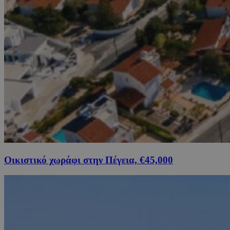
Οικιστικό χωράφι στην Πέγεια, €45,000