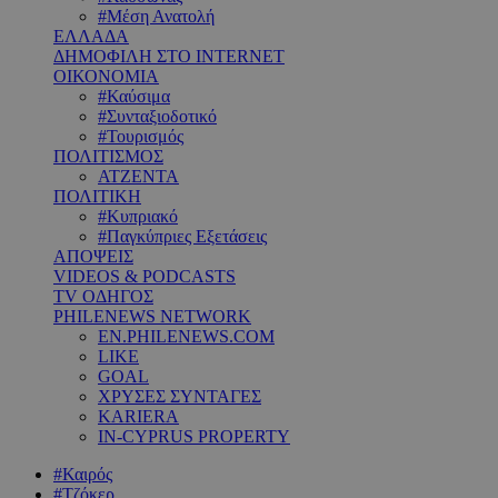
#Μέση Ανατολή
ΕΛΛΑΔΑ
ΔΗΜΟΦΙΛΗ ΣΤΟ INTERNET
ΟΙΚΟΝΟΜΙΑ
#Καύσιμα
#Συνταξιοδοτικό
#Τουρισμός
ΠΟΛΙΤΙΣΜΟΣ
ΑΤΖΕΝΤΑ
ΠΟΛΙΤΙΚΗ
#Κυπριακό
#Παγκύπριες Εξετάσεις
ΑΠΟΨΕΙΣ
VIDEOS & PODCASTS
TV ΟΔΗΓΟΣ
PHILENEWS NETWORK
EN.PHILENEWS.COM
LIKE
GOAL
ΧΡΥΣΕΣ ΣΥΝΤΑΓΕΣ
KARIERA
IN-CYPRUS PROPERTY
#Καιρός
#Τζόκερ