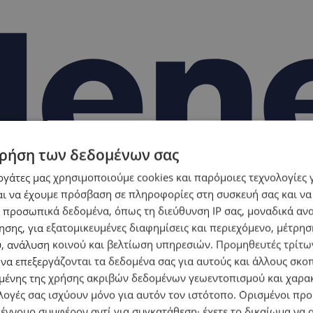
ρήση των δεδομένων σας
εργάτες μας χρησιμοποιούμε cookies και παρόμοιες τεχνολογίες 
ι να έχουμε πρόσβαση σε πληροφορίες στη συσκευή σας και να
 προσωπικά δεδομένα, όπως τη διεύθυνση IP σας, μοναδικά αν
σης, για εξατομικευμένες διαφημίσεις και περιεχόμενο, μέτρη
υ, ανάλυση κοινού και βελτίωση υπηρεσιών.
Προμηθευτές τρίτων
 να επεξεργάζονται τα δεδομένα σας για αυτούς και άλλους σκο
ένης της χρήσης ακριβών δεδομένων γεωεντοπισμού και χαρα
λογές σας ισχύουν μόνο για αυτόν τον ιστότοπο. Ορισμένοι πρ
 έννομο συμφέρον αντί για συγκατάθεση· έχετε το δικαίωμα να α