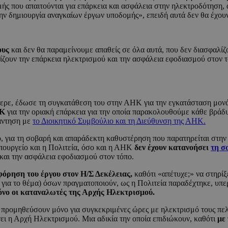
ής που απαιτούνται για επάρκεια και ασφάλεια στην ηλεκτροδότηση, 
την δημιουργία αναγκαίων έργων υποδομής», επειδή αυτά δεν θα έχου
ους
και δεν θα παραμείνουμε απαθείς σε όλα αυτά, που δεν διασφαλί
ίζουν την επάρκεια ηλεκτρισμού και την ασφάλεια εφοδιασμού στον τ
φερε, έδωσε τη συγκατάθεση του στην ΑΗΚ για την εγκατάσταση μονά
ΗΚ
για την οριακή επάρκεια για την οποία παρακολουθούμε κάθε βράδ
νάντηση με
το Διοικητικό Συμβούλιο και τη Διεύθυνση της ΑΗΚ.
για τη σοβαρή και απαράδεκτη καθυστέρηση που παρατηρείται στην 
Υπουργείο και η Πολιτεία, όσο και η ΑΗΚ
δεν έχουν κατανοήσει
τη σ
 και την ασφάλεια εφοδιασμού στον τόπο.
φόρηση του έργου στον Η/Σ Δεκέλειας,
καθότι «απέτυχε;» να στηρί
ο για το θέμα) όσων πραγματοποιούν, ως η Πολιτεία παραδέχτηκε, υπ
όνο οι καταναλωτές της Αρχής Ηλεκτρισμού.
 προμηθεύσουν μόνο για συγκεκριμένες ώρες με ηλεκτρισμό τους πελάτ
ει η Αρχή Ηλεκτρισμού. Μια αδικία την οποία επιδιώκουν, καθότι
με