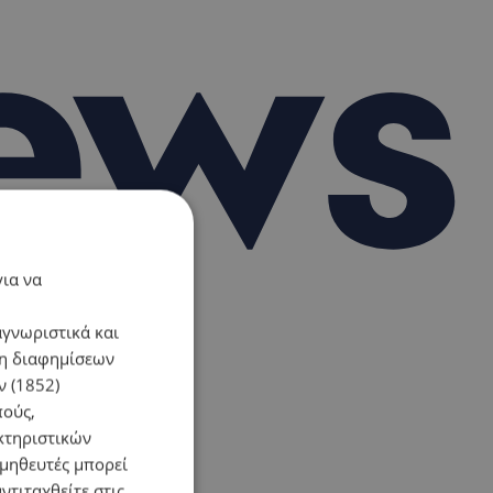
για να
αγνωριστικά και
ση διαφημίσεων
 (1852)
πούς,
κτηριστικών
ομηθευτές μπορεί
ντιταχθείτε στις