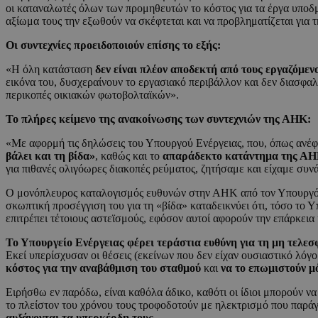
οι καταναλωτές όλων των προμηθευτών το κόστος για τα έργα υποδμ
αξίωμα τους την εξωθούν να σκέφτεται και να προβληματίζεται για 
Οι συντεχνίες προειδοποιούν επίσης το εξής:
«Η όλη κατάσταση
δεν είναι πλέον αποδεκτή από τους εργαζόμεν
εικόνα του, δυσχεραίνουν το εργασιακό περιβάλλον και δεν διασφαλ
περικοπές οικιακών φωτοβολταϊκών».
Το πλήρες κείμενο της ανακοίνωσης των συντεχνιών της ΑΗΚ:
«Με αφορμή τις δηλώσεις του Υπουργού Ενέργειας, που, όπως ανέ
βάλει και τη βίδα»
, καθώς και το
απαράδεκτο κατάντημα της Α
για πιθανές ολιγόωρες διακοπές ρεύματος, ζητήσαμε και είχαμε συ
Ο μονόπλευρος καταλογισμός ευθυνών στην ΑΗΚ από τον Υπουργό, 
σκωπτική προσέγγιση του για τη «βίδα» καταδεικνύει ότι, τόσο το 
επιτρέπει τέτοιους αστεϊσμούς, εφόσον αυτοί αφορούν την επάρκεια
Το Υπουργείο Ενέργειας φέρει τεράστια ευθύνη για τη μη τελεσ
Εκεί υπερίσχυσαν οι θέσεις (εκείνων που δεν είχαν ουσιαστικό λόγ
κόστος για την αναβάθμιση του σταθμού
και
να το επωμιστούν μ
Ειρήσθω εν παρόδω, είναι καθόλα άδικο, καθότι οι ίδιοι μπορούν να
το πλείστον του χρόνου τους τροφοδοτούν με ηλεκτρισμό που παράγ
αυξάνονται τα υπερκέρδη τους.