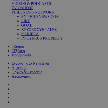
VIDEOS & PODCASTS
TV ΟΔΗΓΟΣ
PHILENEWS NETWORK
EN.PHILENEWS.COM
LIKE
GOAL
ΧΡΥΣΕΣ ΣΥΝΤΑΓΕΣ
KARIERA
IN-CYPRUS PROPERTY
#Καιρός
#Τζόκερ
#Φαρμακεία
Εγγραφή στο Newsletter
Αρχείο Φ
Ψηφιακές Εκδόσεις
Αφιερώματα