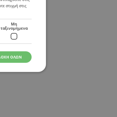
τε στιγμή στις
επάρκεια ηλεκτρισμού
Μη
ταξινομημενα
ΔΟΧΗ ΟΛΩΝ