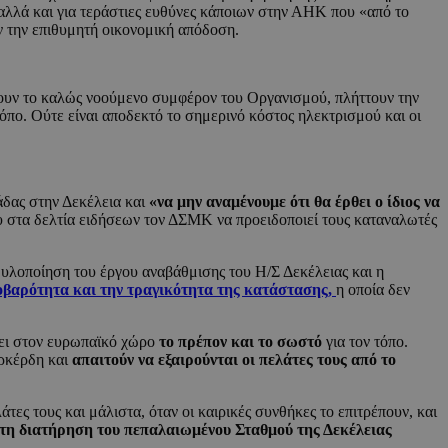
αλλά και για τεράστιες ευθύνες κάποιων στην ΑΗΚ που «από το
ν την επιθυμητή οικονομική απόδοση.
ζουν το καλώς νοούμενο συμφέρον του Οργανισμού, πλήττουν την
όπο. Ούτε είναι αποδεκτό το σημερινό κόστος ηλεκτρισμού και οι
δας στην Δεκέλεια και
«να μην αναμένουμε ότι θα έρθει ο ίδιος να
υ στα δελτία ειδήσεων τον ΔΣΜΚ να προειδοποιεί τους καταναλωτές
υλοποίηση του έργου αναβάθμισης του Η/Σ Δεκέλειας και η
οβαρότητα και την τραγικότητα της κατάστασης,
η οποία δεν
ξει στον ευρωπαϊκό χώρο
το πρέπον και το σωστό
για τον τόπο.
ερκέρδη και
απαιτούν να εξαιρούνται οι πελάτες τους από το
ες τους και μάλιστα, όταν οι καιρικές συνθήκες το επιτρέπουν, και
 τη διατήρηση του πεπαλαιωμένου Σταθμού της Δεκέλειας