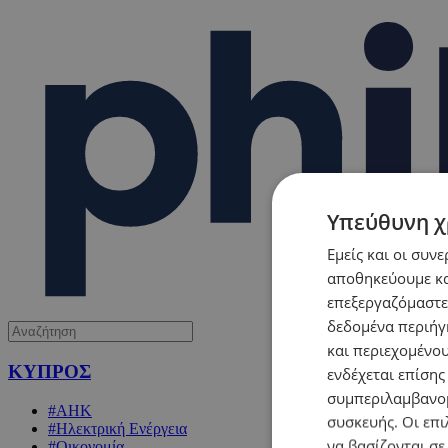
Υπεύθυνη χ
Εμείς και οι συν
αποθηκεύουμε κα
επεξεργαζόμαστε
δεδομένα περιήγη
και περιεχομένο
ΚΥΠΡΟΣ
ενδέχεται επίσης
συμπεριλαμβανομ
#ΑΗΚ
συσκευής. Οι επι
#Ηλεκτρική Ενέργεια
να βασίζονται σε
#Οικονομία