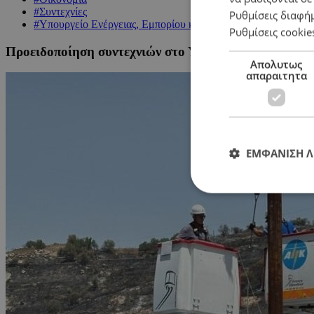
#Συντεχνίες
Ρυθμίσεις διαφή
#Υπουργείο Ενέργειας, Εμπορίου και Βιομηχανίας
Ρυθμίσεις cookie
Προειδοποίηση συντεχνιών στο Υπουργείο Ενέργειας
Απολυτως
απαραιτητα
ΕΜΦΑΝΙΣΗ 